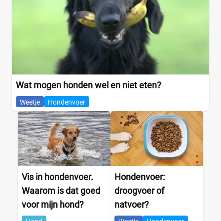
Geen tarwegluten
(0)
Glutenvrij
(2)
Graanvrij
(0)
Hypoallergeen
(0)
Hondenras
Wat mogen honden wel en niet eten?
Weetje
Hondenvoer
Beagle
(0)
Bichon Frise
(0)
Boxer
(0)
Bulldog
(0)
Vis in hondenvoer.
Hondenvoer:
Cavlier King Charles
(0)
Waarom is dat goed
droogvoer of
Chihuahua
(0)
voor mijn hond?
natvoer?
Cocker
(0)
+21 meer
▼