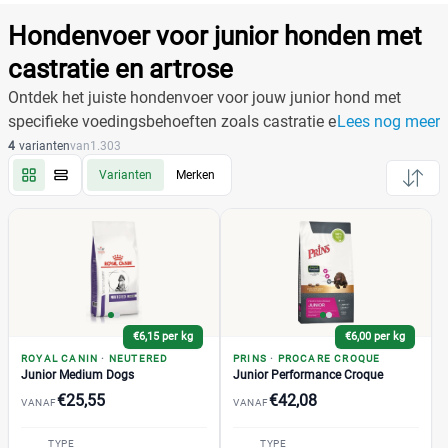
Producten
Filter
Hondenvoer voor junior honden met
Reset alle filters
castratie en artrose
Ontdek het juiste hondenvoer voor jouw junior hond met
specifieke voedingsbehoeften zoals castratie en artrose.
Lees nog meer
Merk
4
varianten
van
1.303
Varianten
Merken
Royal Canin Calm Hond Droogvoer
(0)
Acana
(0)
Almo Nature
(0)
Applaws
(0)
Beneful
(0)
€6,15 per kg
€6,00 per kg
Beyond
(0)
ROYAL CANIN
·
NEUTERED
PRINS
·
PROCARE CROQUE
Junior Medium Dogs
Junior Performance Croque
BF Petfood
(0)
€25,55
€42,08
VANAF
VANAF
+27 meer
▼
Bonzo
(0)
Bosch
(0)
TYPE
TYPE