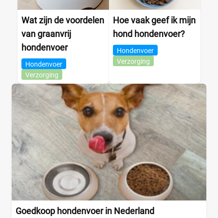
Wat zijn de voordelen
Hoe vaak geef ik mijn
Buffalo
(0)
van graanvrij
hond hondenvoer?
Eend
(0)
hondenvoer
Everzwijn
(0)
Hondenvoer
Verzorging
Gans
(0)
Hondenvoer
Verzorging
Gevogelte
(0)
Groenten
(0)
Haring
(0)
+15 meer
▼
Winkel
Supermarkt
(0)
Albert Heijn
(0)
Goedkoop hondenvoer in Nederland
Jumbo
(0)