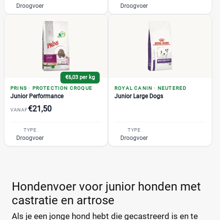
Droogvoer
Droogvoer
Briantos
(0)
Prijs
CaroCroc
(0)
€
€
Cavom
(0)
Darf
(0)
Denkadog
(0)
Prijs per kg
€6,03 per kg
Edgard & Cooper
(0)
PRINS
·
PROTECTION CROQUE
ROYAL CANIN
·
NEUTERED
Eukanuba
(0)
€
€
Junior Performance
Junior Large Dogs
Fokker
(0)
€21,50
VANAF
Frolic
(0)
TYPE
TYPE
Gilpa
(0)
Droogvoer
Droogvoer
Kortingspercentage
Grandorf
(0)
%
%
Happy Dog
(0)
Hill's
(0)
Hondenvoer voor junior honden met
IAMS
(0)
castratie en artrose
Josera
(0)
Verpakking
Als je een jonge hond hebt die gecastreerd is en te
Lukos
(0)