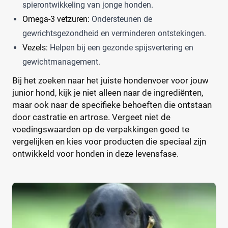
spierontwikkeling van jonge honden.
Omega-3 vetzuren:
Ondersteunen de
Formaat hond
gewrichtsgezondheid en verminderen ontstekingen.
Grote hond
(2)
Vezels:
Helpen bij een gezonde spijsvertering en
Hele grote hond
(1)
gewichtmanagement.
Kleine hond
(2)
Bij het zoeken naar het juiste hondenvoer voor jouw
Middelgrote hond
(2)
junior hond, kijk je niet alleen naar de ingrediënten,
Super kleine hond
(0)
maar ook naar de specifieke behoeften die ontstaan
door castratie en artrose. Vergeet niet de
voedingswaarden op de verpakkingen goed te
Eigenschap hondenvoer
vergelijken en kies voor producten die speciaal zijn
ontwikkeld voor honden in deze levensfase.
Extra vezels
(1)
Geen kunstmatige geurstoffen
(2)
Geen kunstmatige kleurstoffen
(2)
Geen kunstmatige smaakstoffen
(2)