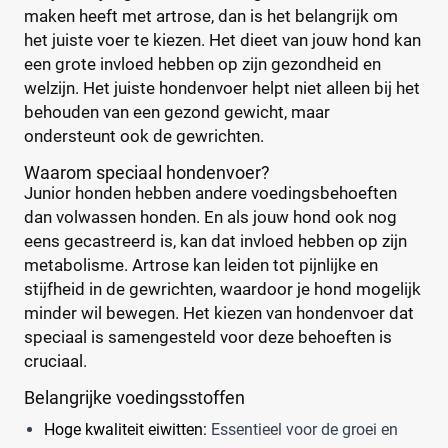
Blik
(0)
maken heeft met artrose, dan is het belangrijk om
Nutrivet
(0)
Maaltijdzakje
(0)
het juiste voer te kiezen. Het dieet van jouw hond kan
Pedigree
(0)
een grote invloed hebben op zijn gezondheid en
Standaard pak
(3)
Perfect Fit
(0)
welzijn. Het juiste hondenvoer helpt niet alleen bij het
Voordeelpak
(0)
Prins
(2)
behouden van een gezond gewicht, maar
Pro Plan
ondersteunt ook de gewrichten.
(0)
Soort hondenvoer
Purizon
(0)
Waarom speciaal hondenvoer?
Renske
(0)
Junior honden hebben andere voedingsbehoeften
Droogvoer
(4)
dan volwassen honden. En als jouw hond ook nog
Royal Canin
(2)
Natvoer
(0)
eens gecastreerd is, kan dat invloed hebben op zijn
Versele-Laga
(0)
Vloeibaar
(0)
metabolisme. Artrose kan leiden tot pijnlijke en
stijfheid in de gewrichten, waardoor je hond mogelijk
Levensfase
minder wil bewegen. Het kiezen van hondenvoer dat
Reset
speciaal is samengesteld voor deze behoeften is
Adult
(10)
cruciaal.
Junior
(4)
Belangrijke voedingsstoffen
Puppy
(2)
Hoge kwaliteit eiwitten:
Essentieel voor de groei en
Senior
(0)