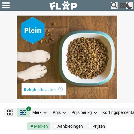
3
Merk
Prijs
Prijs per kg
Kortingspercent
Merken
Aanbiedingen
Prijzen