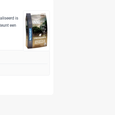
liseerd is
teunt een