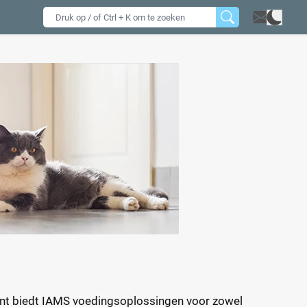
ent biedt IAMS voedingsoplossingen voor zowel