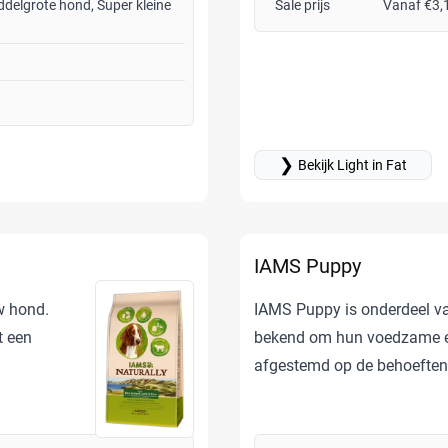
ddelgrote hond, Super kleine
Sale prijs
Vanaf €3,
❯
Bekijk Light in Fat
IAMS Puppy
w hond.
IAMS Puppy is onderdeel v
t een
bekend om hun voedzame en
afgestemd op de behoeften