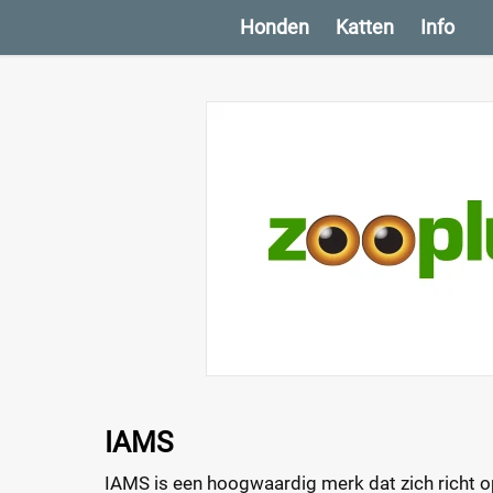
Honden
Katten
Info
IAMS
IAMS is een hoogwaardig merk dat zich richt 