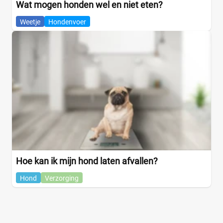
Wat mogen honden wel en niet eten?
Smaak kattenvoer
Weetje
Hondenvoer
Eend
(0)
Eieren
(0)
Forel
(0)
Garnalen
(0)
Gevogelte
(0)
Groente
(0)
Haring
(0)
+22 meer
▼
Hoe kan ik mijn hond laten afvallen?
Hond
Verzorging
Winkel