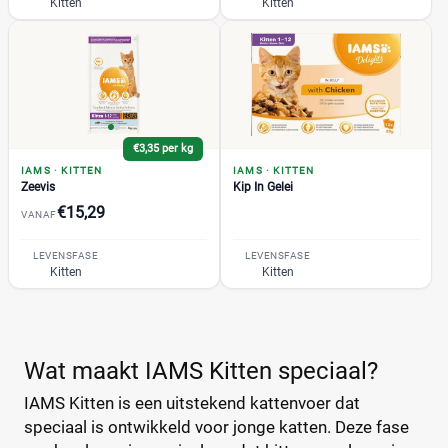
Hairball
(1)
Kitten
Kitten
Indoor
(1)
Light in Fat-Sterilised
(1)
Naturally
(8)
+2 meer
▼
Acana
(7)
€3,35 per kg
Almo Nature
(157)
IAMS
·
KITTEN
IAMS
·
KITTEN
Zeevis
Kip In Gelei
BF Petfood
(10)
€15,29
VANAF
CaroCroc
(8)
Edgard & Cooper
(32)
LEVENSFASE
LEVENSFASE
Kitten
Kitten
Eukanuba
(18)
+11 meer
▼
Felix
(54)
Gilpa
(1)
Grandorf
(19)
Prijs
Wat maakt IAMS Kitten speciaal?
Hill's
(106)
IAMS Kitten is een uitstekend kattenvoer dat
€
€
Perfect Fit
(21)
speciaal is ontwikkeld voor jonge katten. Deze fase
Prins
(35)