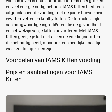
van hun leven is cruciaal, omdat kittens snel groeien
en veel energie nodig hebben. IAMS Kitten biedt een
Pro Plan
(60)
Prijs per kg
uitgebalanceerde voeding met de juiste hoeveelheid
Purina One
(35)
eiwitten, vetten en koolhydraten. De formule is rijk
Purizon
(34)
€
€
aan hoogwaardige ingrediënten die de gezondheid
Royal Canin
(116)
en het welzijn van je kitten bevorderen. Met IAMS
Whiskas
(46)
Kitten geef je je kat niet alleen de voedingsstoffen
die het nodig heeft, maar ook een heerlijke maaltijd
Kortingspercentage
waar ze dol op zullen zijn!
%
%
Voordelen van IAMS Kitten voeding
Prijs en aanbiedingen voor IAMS
Soort kattenvoer
Kitten
Droogvoer
(2)
Natvoer
(2)
Leeftijd kat