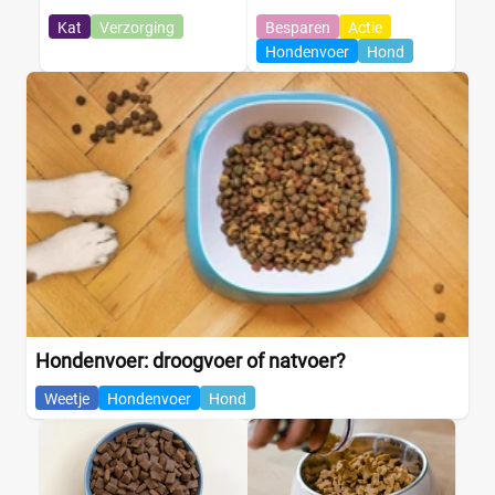
Kleine kat
(0)
Kat
Verzorging
Besparen
Actie
Hondenvoer
Hond
Eigenschap kattenvoer
Geen kunstmatige smaakstoffen
(0)
Graanvrij
(0)
Hypoallergeen
(0)
Kattenras
Bengaal
(0)
Hondenvoer: droogvoer of natvoer?
Brits Korthaar
(0)
Weetje
Hondenvoer
Hond
Maine Coon
(0)
Noorse Boskat
(0)
Pers
(0)