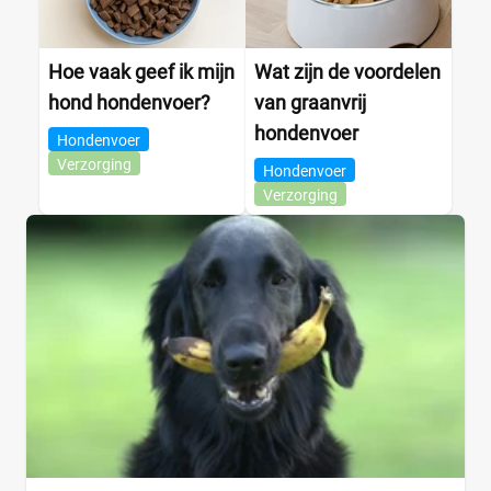
Ragdoll
(0)
Siamees
(0)
Hoe vaak geef ik mijn
Wat zijn de voordelen
Sphynx
(0)
hond hondenvoer?
van graanvrij
hondenvoer
Voedingsbehoefte kat
Hondenvoer
Verzorging
Hondenvoer
Verzorging
Blaasgruis
(0)
Diabetes
(0)
Drachtig en zogend
(0)
Gastro
(0)
Gesteriliseerd
(0)
Gewrichten
(0)
Gezond gewicht
(0)
+12 meer
▼