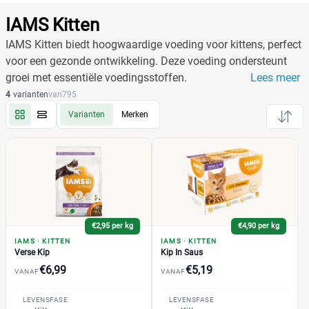
Producten
Filter
IAMS Kitten
Reset alle filters
IAMS Kitten biedt hoogwaardige voeding voor kittens, perfect
voor een gezonde ontwikkeling. Deze voeding ondersteunt
groei met essentiële voedingsstoffen.
Lees meer
Merk
Reset
4
varianten
van
795
Varianten
Merken
IAMS
(36)
Kitten
(4)
Kip In Gelei
(1)
Kip In Saus
(1)
€2,95 per kg
€4,90 per kg
Verse Kip
(1)
IAMS
·
KITTEN
IAMS
·
KITTEN
Zeevis
(1)
Verse Kip
Kip In Saus
€6,99
€5,19
Adult
(14)
VANAF
VANAF
Dental
(1)
LEVENSFASE
LEVENSFASE