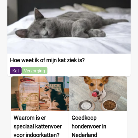
Adult
(0)
Junior
(0)
Kitten
(4)
Senior
(0)
Verpakking
Hoe weet ik of mijn kat ziek is?
Blik
(0)
Kat
Verzorging
Kuipje
(0)
Maaltijdzakje
(1)
Standaard pak
(2)
Voordeelpak
(0)
Waarom is er
Goedkoop
Formaat kat
speciaal kattenvoer
hondenvoer in
Grote kat
(0)
voor indoorkatten?
Nederland