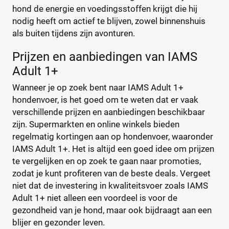
Purizon
(36)
hond de energie en voedingsstoffen krijgt die hij
Renske
(53)
Droogvoer
(4)
nodig heeft om actief te blijven, zowel binnenshuis
Royal Canin
(195)
Natvoer
(0)
als buiten tijdens zijn avonturen.
Versele-Laga
(33)
Vloeibaar
(0)
Prijzen en aanbiedingen van IAMS
Adult 1+
Levensfase
Wanneer je op zoek bent naar IAMS Adult 1+
Adult
(4)
hondenvoer, is het goed om te weten dat er vaak
verschillende prijzen en aanbiedingen beschikbaar
Junior
(0)
zijn. Supermarkten en online winkels bieden
Puppy
(0)
regelmatig kortingen aan op hondenvoer, waaronder
Senior
(0)
IAMS Adult 1+. Het is altijd een goed idee om prijzen
te vergelijken en op zoek te gaan naar promoties,
Formaat hond
zodat je kunt profiteren van de beste deals. Vergeet
niet dat de investering in kwaliteitsvoer zoals IAMS
Grote hond
(2)
Adult 1+ niet alleen een voordeel is voor de
Hele grote hond
(2)
gezondheid van je hond, maar ook bijdraagt aan een
Kleine hond
(2)
blijer en gezonder leven.