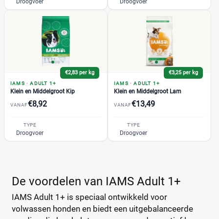
Puppy
(2)
Droogvoer
Droogvoer
Senior 7+
(1)
Senior 8+
(1)
Royal Canin Calm Hond Droogvoer
(1)
Acana
(19)
Almo Nature
(68)
€2,83 per kg
€3,25 per kg
Applaws
(50)
IAMS
·
ADULT 1+
IAMS
·
ADULT 1+
Klein en Middelgroot Kip
Klein en Middelgroot Lam
Beneful
(7)
€8,92
€13,49
VANAF
VANAF
Beyond
(4)
+27 meer
▼
BF Petfood
(29)
TYPE
TYPE
Droogvoer
Droogvoer
Bonzo
(18)
Bosch
(57)
Prijs
Briantos
(12)
€
€
De voordelen van IAMS Adult 1+
CaroCroc
(14)
Cavom
(7)
IAMS Adult 1+ is speciaal ontwikkeld voor
Darf
(49)
volwassen honden en biedt een uitgebalanceerde
Prijs per kg