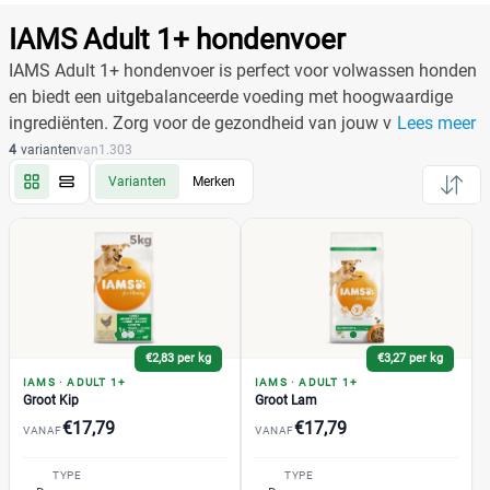
Producten
Filter
IAMS Adult 1+ hondenvoer
Reset alle filters
IAMS Adult 1+ hondenvoer is perfect voor volwassen honden
en biedt een uitgebalanceerde voeding met hoogwaardige
ingrediënten. Zorg voor de gezondheid van jouw viervoeter
Lees meer
Merk
Reset
met dit smakelijke voer.
4
varianten
van
1.303
Varianten
Merken
IAMS
(11)
Adult 1+
(4)
Groot Kip
(1)
Groot Lam
(1)
€2,83 per kg
€3,27 per kg
Klein en Middelgroot Kip
(1)
IAMS
·
ADULT 1+
IAMS
·
ADULT 1+
Klein en Middelgroot Lam
(1)
Groot Kip
Groot Lam
€17,79
€17,79
Light in Fat
(1)
VANAF
VANAF
Naturally Dog
(2)
TYPE
TYPE