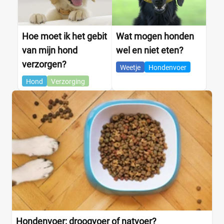
Hondenras
Hoe moet ik het gebit
Wat mogen honden
Beagle
(0)
van mijn hond
wel en niet eten?
Bichon Frise
(0)
verzorgen?
Weetje
Hondenvoer
Boxer
(0)
Hond
Verzorging
Bulldog
(0)
Cavlier King Charles
(0)
Chihuahua
(0)
Cocker
(0)
+21 meer
▼
Voedingsbehoefte
Artrose
(0)
Hondenvoer: droogvoer of natvoer?