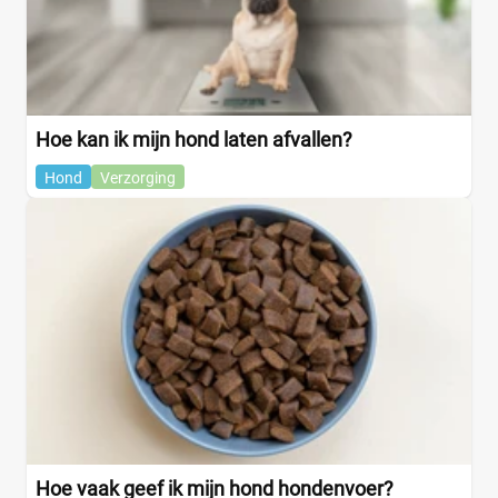
Groenten
(0)
Haring
(0)
+15 meer
▼
Hoe kan ik mijn hond laten afvallen?
Winkel
Hond
Verzorging
Supermarkt
(2)
Albert Heijn
(0)
Jumbo
(0)
Plus
(2)
Webshop
(24)
Amazon
(4)
Bol
(4)
Brekz
(4)
Hoe vaak geef ik mijn hond hondenvoer?
DierenwinkelXL
(0)