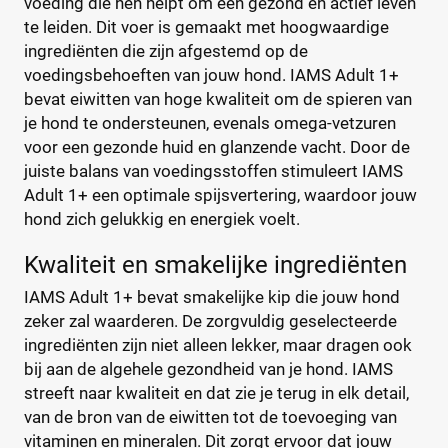
voeding die hen helpt om een gezond en actief leven
Denkadog
(21)
te leiden. Dit voer is gemaakt met hoogwaardige
Edgard & Cooper
(32)
€
€
ingrediënten die zijn afgestemd op de
Eukanuba
(72)
voedingsbehoeften van jouw hond. IAMS Adult 1+
Fokker
(25)
bevat eiwitten van hoge kwaliteit om de spieren van
Frolic
(3)
je hond te ondersteunen, evenals omega-vetzuren
Kortingspercentage
Gilpa
(2)
voor een gezonde huid en glanzende vacht. Door de
%
%
juiste balans van voedingsstoffen stimuleert IAMS
Grandorf
(21)
Adult 1+ een optimale spijsvertering, waardoor jouw
Happy Dog
(85)
hond zich gelukkig en energiek voelt.
Hill's
(145)
Josera
(53)
Verpakking
Kwaliteit en smakelijke ingrediënten
Lukos
(8)
IAMS Adult 1+ bevat smakelijke kip die jouw hond
Blik
(0)
Nutrivet
(6)
zeker zal waarderen. De zorgvuldig geselecteerde
Maaltijdzakje
(0)
Pedigree
(16)
ingrediënten zijn niet alleen lekker, maar dragen ook
Standaard pak
(4)
Perfect Fit
(6)
bij aan de algehele gezondheid van je hond. IAMS
Voordeelpak
(4)
streeft naar kwaliteit en dat zie je terug in elk detail,
Prins
(82)
van de bron van de eiwitten tot de toevoeging van
Pro Plan
(63)
vitaminen en mineralen. Dit zorgt ervoor dat jouw
Soort hondenvoer