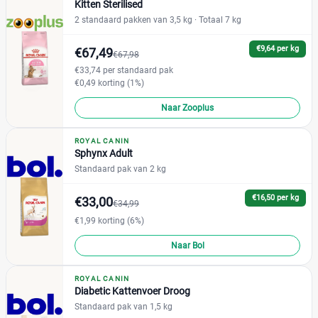
Kitten Sterilised
Acana
(13)
2 standaard pakken van 3,5 kg
· Totaal 7 kg
Almo Nature
(0)
€9,64 per kg
€67,49
BF Petfood
€67,98
(0)
€33,74 per standaard pak
CaroCroc
(11)
€0,49 korting (1%)
Edgard & Cooper
(9)
Naar Zooplus
Eukanuba
(14)
+9 meer
▼
Felix
(0)
ROYAL CANIN
Sphynx Adult
Hill's
(152)
Standaard pak van 2 kg
IAMS
(104)
Prijs
Perfect Fit
(36)
€16,50 per kg
€33,00
€
€
€34,99
Prins
(3)
€1,99 korting (6%)
Pro Plan
(78)
Naar Bol
Purina One
(63)
Prijs per kg
Purizon
(21)
ROYAL CANIN
Diabetic Kattenvoer Droog
Whiskas
(11)
€
€
Standaard pak van 1,5 kg