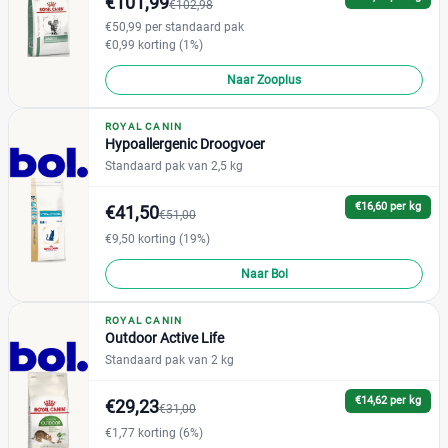
€101,99
€102,98
€50,99 per standaard pak
€0,99 korting (1%)
Naar Zooplus
ROYAL CANIN
Hypoallergenic Droogvoer
Standaard pak van 2,5 kg
€16,60 per kg
€41,50
€51,00
€9,50 korting (19%)
Naar Bol
ROYAL CANIN
Outdoor Active Life
Standaard pak van 2 kg
€14,62 per kg
€29,23
€31,00
€1,77 korting (6%)