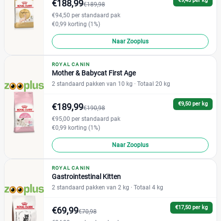
€9,45 per kg
€188,99
Voedingsbehoefte kat
€189,98
€94,50 per standaard pak
€0,99 korting (1%)
Naar Zooplus
Blaasgruis
(0)
Diabetes
(1)
ROYAL CANIN
Mother & Babycat First Age
Drachtig en zogend
(0)
2 standaard pakken van 10 kg
· Totaal 20 kg
Gastro
(0)
Gesteriliseerd
(2)
€9,50 per kg
€189,99
€190,98
Gewrichten
(1)
€95,00 per standaard pak
€0,99 korting (1%)
Gezond gewicht
(6)
+12 meer
▼
Naar Zooplus
ROYAL CANIN
Smaak kattenvoer
Gastrointestinal Kitten
2 standaard pakken van 2 kg
· Totaal 4 kg
€17,50 per kg
€69,99
€70,98
Eend
(0)