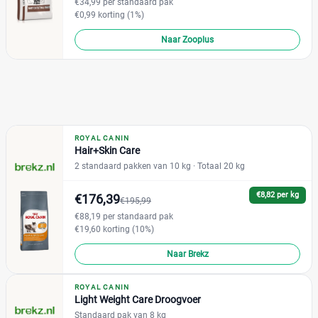
€34,99 per standaard pak
Eieren
€0,99 korting (1%)
(0)
Forel
(0)
Naar Zooplus
Garnalen
(0)
Gevogelte
(0)
Groente
(0)
Haring
(0)
+22 meer
▼
ROYAL CANIN
Hair+Skin Care
2 standaard pakken van 10 kg
· Totaal 20 kg
Winkel
€8,82 per kg
€176,39
€195,99
€88,19 per standaard pak
€19,60 korting (10%)
Webshop
(118)
Naar Brekz
Bol
(29)
Brekz
(14)
ROYAL CANIN
Huisdierenbazaar
(0)
Light Weight Care Droogvoer
Joybuy
Standaard pak van 8 kg
(0)