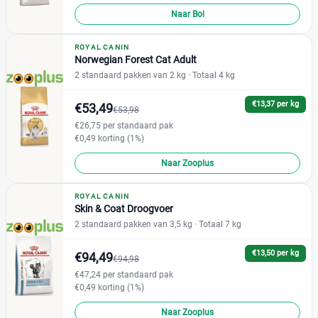
Naar Bol
ROYAL CANIN
Norwegian Forest Cat Adult
2 standaard pakken van 2 kg
· Totaal 4 kg
€13,37 per kg
€53,49
€53,98
€26,75 per standaard pak
€0,49 korting (1%)
Naar Zooplus
ROYAL CANIN
Skin & Coat Droogvoer
2 standaard pakken van 3,5 kg
· Totaal 7 kg
€13,50 per kg
€94,49
€94,98
€47,24 per standaard pak
€0,49 korting (1%)
Naar Zooplus