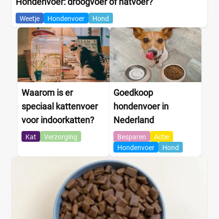
Hondenvoer: droogvoer of natvoer?
Weetje
Hondenvoer
Hond
Waarom is er
Goedkoop
speciaal kattenvoer
hondenvoer in
voor indoorkatten?
Nederland
Kat
Verzorging
Besparen
Actie
Hondenvoer
Hond