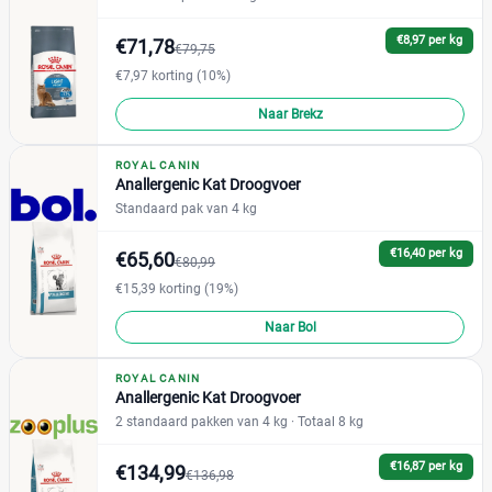
Petgamma
(15)
€8,97 per kg
€71,78
€79,75
Plein
(0)
€7,97 korting (10%)
Zooplus
(60)
Naar Brekz
ROYAL CANIN
Anallergenic Kat Droogvoer
Standaard pak van 4 kg
€16,40 per kg
€65,60
€80,99
€15,39 korting (19%)
Naar Bol
ROYAL CANIN
Anallergenic Kat Droogvoer
2 standaard pakken van 4 kg
· Totaal 8 kg
€16,87 per kg
€134,99
€136,98