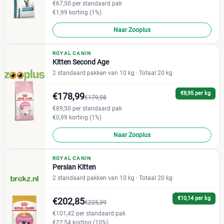
€67,50 per standaard pak
€1,99 korting (1%)
Naar Zooplus
ROYAL CANIN
Kitten Second Age
2 standaard pakken van 10 kg
· Totaal 20 kg
€8,95 per kg
€178,99
€179,98
€89,50 per standaard pak
€0,99 korting (1%)
Naar Zooplus
ROYAL CANIN
Persian Kitten
2 standaard pakken van 10 kg
· Totaal 20 kg
€10,14 per kg
€202,85
€225,39
€101,42 per standaard pak
€22,54 korting (10%)