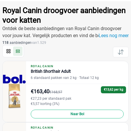
Producten
Filter
Royal Canin droogvoer aanbiedingen
Reset alle filters
voor katten
Ontdek de beste aanbiedingen van Royal Canin droogvoer
voor jouw kat. Vergelijk producten en vind de beste prijs.
Lees nog meer
Merk
Reset
118
aanbiedingen
van
1.529
Royal Canin
(118)
ROYAL CANIN
British Shorthair Adult
Appetite Control
(4)
6 standaard pakken van 2 kg
· Totaal 12 kg
Bengal
(2)
British Shorthair
(4)
€13,62 per kg
€163,40
€168,97
Calm
(3)
€27,23 per standaard pak
€5,57 korting (3%)
Dental Kat
(1)
Diabetic Kattenvoer
(4)
Naar Bol
Digestive
(3)
ROYAL CANIN
+24 meer
▼