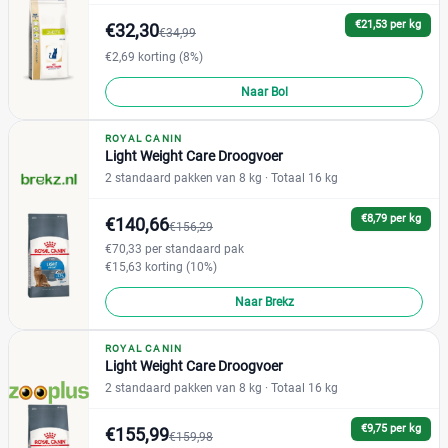
€21,53 per kg
€32,30
€34,99
€2,69 korting (8%)
Kortingspercentage
Naar Bol
%
%
ROYAL CANIN
Light Weight Care Droogvoer
2 standaard pakken van 8 kg
· Totaal 16 kg
Soort kattenvoer
Reset
€8,79 per kg
€140,66
€156,29
Droogvoer
(42)
€70,33 per standaard pak
Natvoer
(41)
€15,63 korting (10%)
Naar Brekz
Leeftijd kat
ROYAL CANIN
Adult
(22)
Light Weight Care Droogvoer
2 standaard pakken van 8 kg
· Totaal 16 kg
Junior
(0)
Kitten
(5)
€9,75 per kg
€155,99
€159,98
Senior
(2)