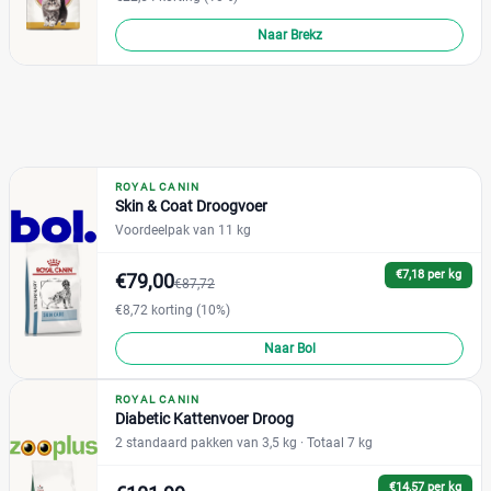
Naar Brekz
ROYAL CANIN
Skin & Coat Droogvoer
Voordeelpak van 11 kg
€7,18 per kg
€79,00
€87,72
€8,72 korting (10%)
Naar Bol
ROYAL CANIN
Diabetic Kattenvoer Droog
2 standaard pakken van 3,5 kg
· Totaal 7 kg
€14,57 per kg