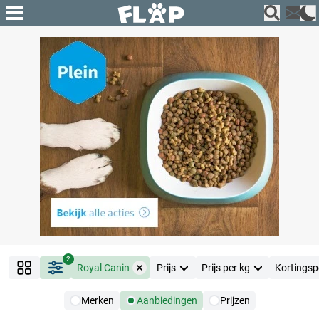
2
Royal Canin
Prijs
Prijs per kg
Kortingsp
Merken
Aanbiedingen
Prijzen