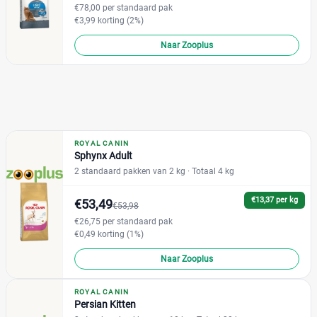
€78,00 per standaard pak
€3,99 korting (2%)
Verpakking
Naar Zooplus
Blik
(0)
Kuipje
(0)
Maaltijdzakje
(2)
Standaard pak
(102)
ROYAL CANIN
Voordeelpak
(14)
Sphynx Adult
2 standaard pakken van 2 kg
· Totaal 4 kg
Formaat kat
€13,37 per kg
€53,49
€53,98
Grote kat
(1)
€26,75 per standaard pak
€0,49 korting (1%)
Kleine kat
(1)
Naar Zooplus
Eigenschap kattenvoer
ROYAL CANIN
Persian Kitten
Geen kunstmatige smaakstoffen
(0)