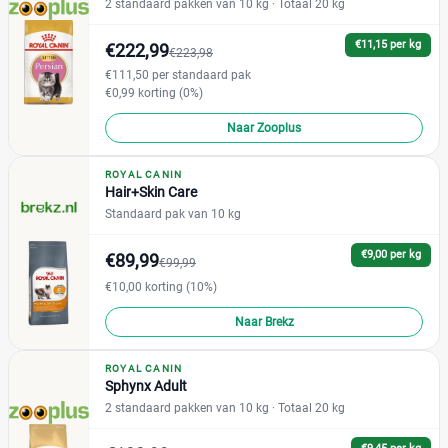
2 standaard pakken van 10 kg
· Totaal 20 kg
Graanvrij
(0)
€11,15 per kg
€222,99
Hypoallergeen
(0)
€223,98
€111,50 per standaard pak
€0,99 korting (0%)
Kattenras
Naar Zooplus
ROYAL CANIN
Hair+Skin Care
Bengaal
(1)
Standaard pak van 10 kg
Brits Korthaar
(2)
Maine Coon
€9,00 per kg
(0)
€89,99
€99,99
Noorse Boskat
(1)
€10,00 korting (10%)
Pers
(2)
Naar Brekz
Ragdoll
(0)
Siamees
(1)
ROYAL CANIN
Sphynx Adult
Sphynx
(1)
2 standaard pakken van 10 kg
· Totaal 20 kg