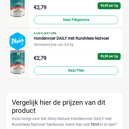
€6,98 per kg
€2,79
Naar Petgamma
ALMO NATURE
Hondenvoer DAILY met Rundvlees Natvoer
Standaard pak van 0,4 kg
€6,98 per kg
€2,79
Naar Plein
Vergelijk hier de prijzen van dit
product
mooi textje over het Almo Nature Hondenvoer DAILY met
Rundvlees Natvoer hierboven, komt hier ook
html
in te zien?