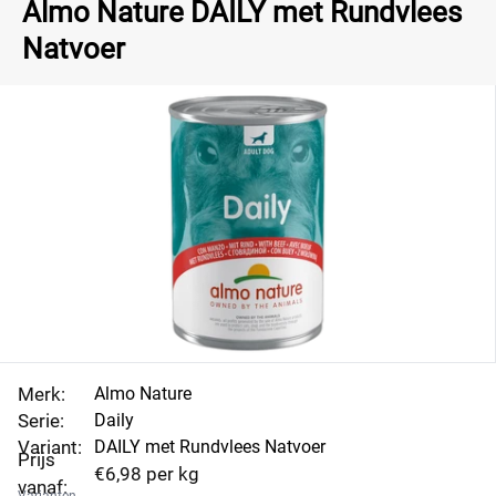
Almo Nature DAILY met Rundvlees
Natvoer
Merk:
Almo Nature
Serie:
Daily
Variant:
DAILY met Rundvlees Natvoer
Prijs
€6,98 per kg
vanaf: