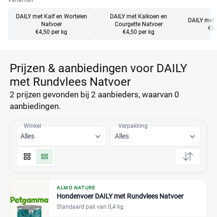
Varianten
DAILY met Kalf en Wortelen
DAILY met Kalkoen en
DAILY met 
Natvoer
Courgette Natvoer
€6,
€4,50 per kg
€4,50 per kg
Prijzen & aanbiedingen voor DAILY
met Rundvlees Natvoer
2 prijzen
gevonden bij 2 aanbieders, waarvan
0
aanbiedingen.
Winkel
Verpakking
Alles
Alles
ALMO NATURE
Hondenvoer DAILY met Rundvlees Natvoer
Standaard pak van 0,4 kg