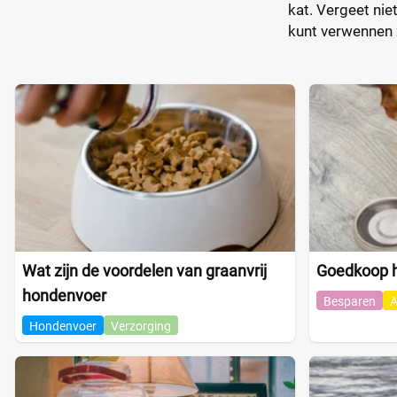
kat. Vergeet nie
kunt verwennen 
Wat zijn de voordelen van graanvrij
Goedkoop h
hondenvoer
Besparen
A
Hondenvoer
Verzorging