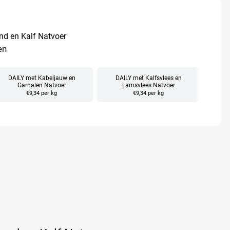
d en Kalf Natvoer
en
DAILY met Kabeljauw en
DAILY met Kalfsvlees en
DAILY
Garnalen Natvoer
Lamsvlees Natvoer
€9,34 per kg
€9,34 per kg