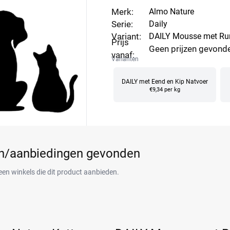
Merk:
Almo Nature
Serie:
Daily
Variant:
DAILY Mousse met Run
Prijs
Geen prijzen gevond
vanaf:
Varianten
DAILY met Eend en Kip Natvoer
€9,34 per kg
en/aanbiedingen gevonden
een winkels die dit product aanbieden.