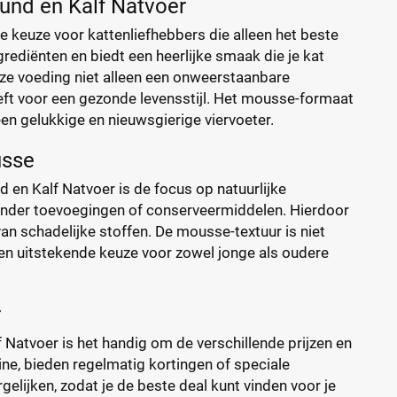
und en Kalf Natvoer
 keuze voor kattenliefhebbers die alleen het beste
rediënten en biedt een heerlijke smaak die je kat
eze voeding niet alleen een onweerstaanbare
eft voor een gezonde levensstijl. Het mousse-formaat
een gelukkige en nieuwsgierige viervoeter.
usse
en Kalf Natvoer is de focus op natuurlijke
 zonder toevoegingen of conserveermiddelen. Hierdoor
van schadelijke stoffen. De mousse-textuur is niet
een uitstekende keuze voor zowel jonge als oudere
r
atvoer is het handig om de verschillende prijzen en
ine, bieden regelmatig kortingen of speciale
gelijken, zodat je de beste deal kunt vinden voor je