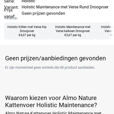
Serie:
Holistic
Variant:
Holistic Maintenance met Verse Rund Droogvoer
Prijs
Geen prijzen gevonden
vanaf:
Varianten
Holistic Kitten met Verse Kip
Holistic Maintenance met
Holistic
Droogvoer
Verse kalkoen Droogvoer
Verse 
€4,07 per kg
€3,67 per kg
€3
Geen prijzen/aanbiedingen gevonden
Er zijn momenteel geen winkels die dit product aanbieden.
Waarom kiezen voor Almo Nature
Kattenvoer Holistic Maintenance?
Almo Nature Kattenvoer Holistic Maintenance met