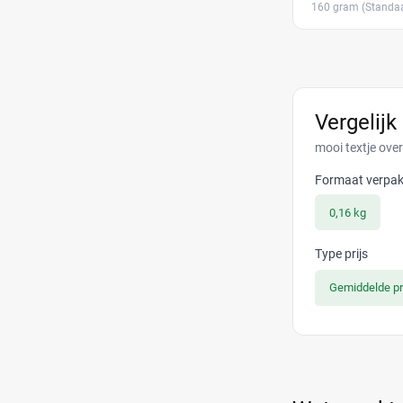
160 gram
(Standaa
Vergelijk
mooi textje ove
Formaat verpak
0,16 kg
Type prijs
Gemiddelde pr