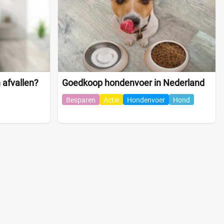
 afvallen?
Goedkoop hondenvoer in Nederland
Besparen
Actie
Hondenvoer
Hond