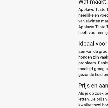
Wat maakt 
Applaws Taste T
heerlijke en voe
van eiwitten maa
Applaws Taste To
heeft voor een g
Ideaal voor
Een van de groo
honden zijn vaa
probleem. Dankzi
maaltijd graag a
gezonde huid en
Prijs en a
Als je op zoek b
letten. De prijs
kwaliteitsvol ho