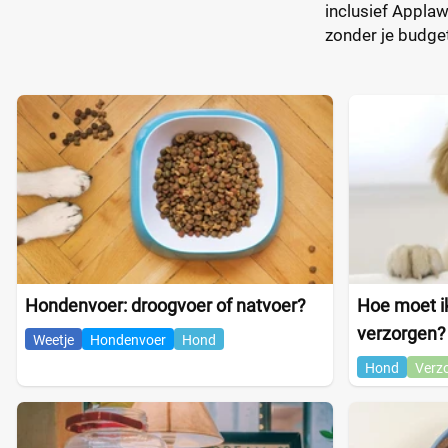
inclusief Applaw
zonder je budget
Hondenvoer: droogvoer of natvoer?
Hoe moet ik
verzorgen?
Weetje
Hondenvoer
Hond
Hond
Verz