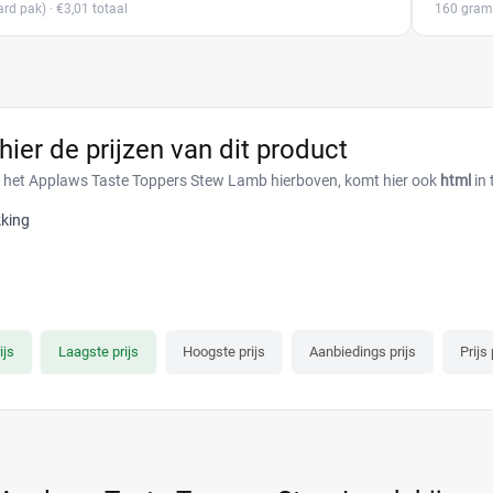
rd pak)
· €3,01 totaal
160 gram
 hier de prijzen van dit product
r het Applaws Taste Toppers Stew Lamb hierboven, komt hier ook
html
in 
king
ijs
Laagste prijs
Hoogste prijs
Aanbiedings prijs
Prijs