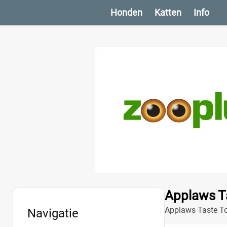
Honden
Katten
Info
Applaws T
Applaws Taste To
Navigatie
smakelijke maalti