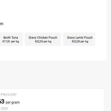
en
Broth Tuna
Gravy Chicken Pouch
Gravy Lamb Pouch
Bone
€17,81 per kg
€22,05 per kg
€23,28 per kg
Geen p
 PRIJS OOIT
63
per gram
 2025