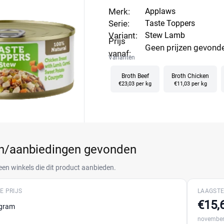
Merk:
Applaws
Serie:
Taste Toppers
Variant:
Stew Lamb
Prijs
Geen prijzen gevond
vanaf:
Varianten
Broth Beef
Broth Chicken
€23,03 per kg
€11,03 per kg
en/aanbiedingen gevonden
een winkels die dit product aanbieden.
E PRIJS
LAAGSTE
€15,
 gram
november