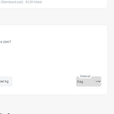
(Standaard pak)
· €2,50 totaal
te zien?
Interval
 per kg