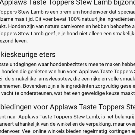
Applaws Taste Toppers Stew Lamb bijzon
oppers Stew Lamb is een premium hondenvoer dat speciaal
dzame maaltijd. Dit voer bevat 100% natuurlijke ingrediënten
kt. Honden zijn van nature carnivoren en hebben behoefte aa
ppers Stew Lamb geef je je hond niet alleen een smakelijke
ezond leven.
 kieskeurige eters
tste uitdagingen waar hondenbezitters mee te maken hebben,
k honden die genieten van hun voer. Applaws Taste Toppers 
j de smakelijke lamsvleesstew, die een rijke en volle smaak
annemen. Bovendien zijn alle ingrediënten zorgvuldig gesel
 vacht te ondersteunen, wat het een geweldige keuze maakt 
anbiedingen voor Applaws Taste Toppers S
ent naar Applaws Taste Toppers Stew Lamb, is het belangrij
 varieert afhankelijk van de winkel en de verpakking, maar ov
ndenvoer. Veel online winkels bieden regelmatig kortingen 