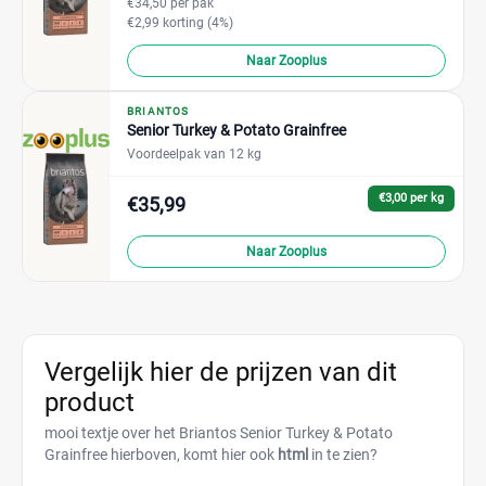
€34,50 per pak
€2,99 korting (4%)
Naar Zooplus
BRIANTOS
Senior Turkey & Potato Grainfree
Voordeelpak van 12 kg
€3,00 per kg
€35,99
Naar Zooplus
Vergelijk hier de prijzen van dit
product
mooi textje over het Briantos Senior Turkey & Potato
Grainfree hierboven, komt hier ook
html
in te zien?