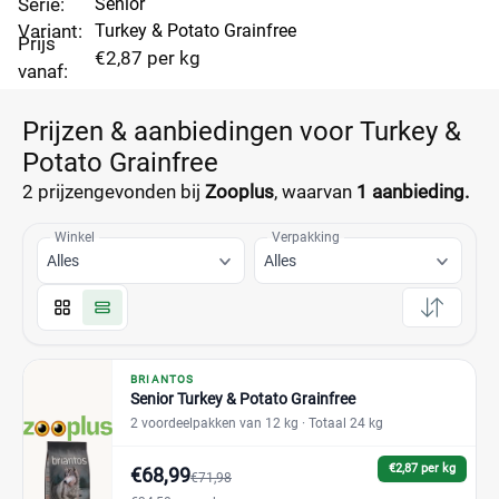
Serie:
Senior
Variant:
Turkey & Potato Grainfree
Prijs
€2,87 per kg
vanaf:
Prijzen & aanbiedingen voor Turkey &
Potato Grainfree
2 prijzen
gevonden bij
Zooplus
, waarvan
1 aanbieding.
Winkel
Verpakking
Alles
Alles
BRIANTOS
Senior Turkey & Potato Grainfree
2 voordeelpakken van 12 kg
· Totaal 24 kg
€2,87 per kg
€68,99
€71,98