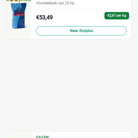
Voordeelpak van 20 kg
€2,67 per kg
€53,49
Naar Zooplus
CAVOM