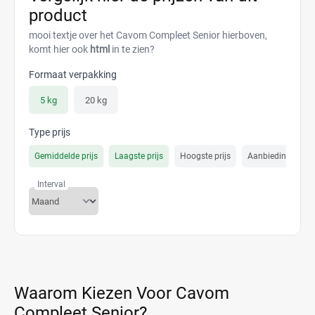
product
mooi textje over het Cavom Compleet Senior hierboven,
komt hier ook
html
in te zien?
Formaat verpakking
5 kg
20 kg
Type prijs
Gemiddelde prijs
Laagste prijs
Hoogste prijs
Aanbiedings prijs
Interval
Waarom Kiezen Voor Cavom
Compleet Senior?