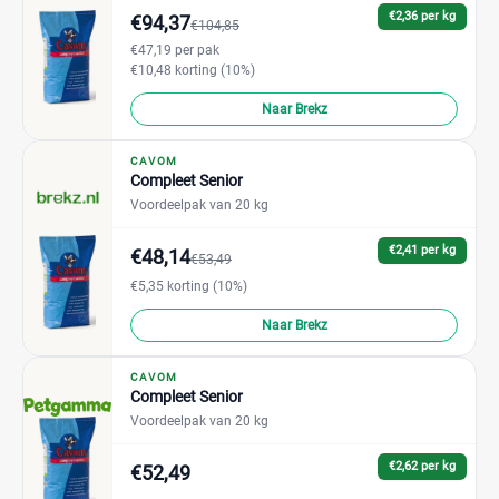
€2,36 per kg
€94,37
€104,85
€47,19 per pak
€10,48 korting (10%)
Naar Brekz
CAVOM
Compleet Senior
Voordeelpak van 20 kg
€2,41 per kg
€48,14
€53,49
€5,35 korting (10%)
Naar Brekz
CAVOM
Compleet Senior
Voordeelpak van 20 kg
€2,62 per kg
€52,49