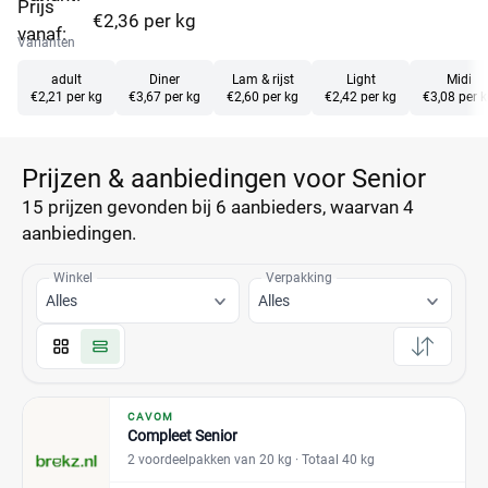
Prijs
€2,36 per kg
vanaf:
Varianten
adult
Diner
Lam & rijst
Light
Midi
€2,21 per kg
€3,67 per kg
€2,60 per kg
€2,42 per kg
€3,08 per 
Prijzen & aanbiedingen voor Senior
15 prijzen
gevonden bij 6 aanbieders, waarvan
4
aanbiedingen.
Winkel
Verpakking
Alles
Alles
CAVOM
Compleet Senior
2 voordeelpakken van 20 kg
· Totaal 40 kg