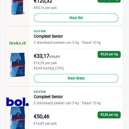
€120,32
€60,16 per pak
Naar Bol
CAVOM
Compleet Senior
2 standaard pakken van 5 kg
· Totaal 10 kg
€3,32 per kg
€33,17
€36,85
€16,59 per pak
€3,68 korting (10%)
Naar Brekz
CAVOM
Compleet Senior
3 standaard pakken van 5 kg
· Totaal 15 kg
€3,36 per kg
€50,46
€16,82 per pak