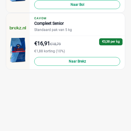
Naar Bol
CAVOM
Compleet Senior
Standaard pak van 5 kg
€3,38 per kg
€16,91
€18,79
€1,88 korting (10%)
Naar Brekz