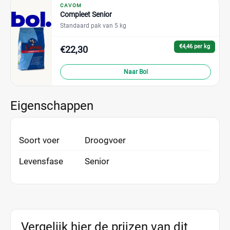
CAVOM
Compleet Senior
Standaard pak van 5 kg
€4,46 per kg
€22,30
Naar Bol
Eigenschappen
Soort voer
Droogvoer
Levensfase
Senior
Vergelijk hier de prijzen van dit