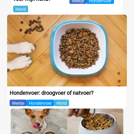
Weetje
Hondenvoer
Hond
Hondenvoer: droogvoer of natvoer?
Weetje
Hondenvoer
Hond