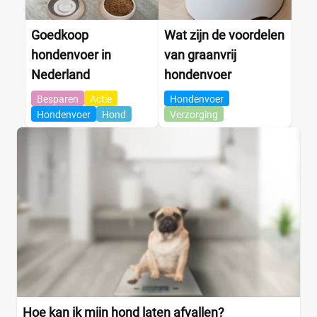
Goedkoop
Wat zijn de voordelen
hondenvoer in
van graanvrij
Nederland
hondenvoer
Besparen
Actie
Hondenvoer
Hondenvoer
Hond
Verzorging
Hoe kan ik mijn hond laten afvallen?