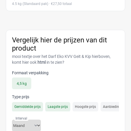
4.5 kg
(Standaard pak)
· €27,50 totaal
Vergelijk hier de prijzen van dit
product
mooi textje over het Darf Eko KVV Geit & Kip hierboven,
komt hier ook
html
in te zien?
Formaat verpakking
4,5 kg
Type prijs
Gemiddelde prijs
Laagste prijs
Hoogste prijs
Aanbiedings prijs
Interval