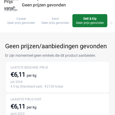
Prijs
Geen prijzen gevonden
vanaf:
Varianten
Casper
Eend
Geit & Kip
Geen prijs gevonden
Geen prijs gevonden
Geen prijs gevonden
Gee
Geen prijzen/aanbiedingen gevonden
Er zijn momenteel geen winkels die dit product aanbieden.
LAATSTE BEKENDE PRIJS
€6,11
per kg
juli 2024
4.5 kg
(Standaard pak)
· €27,50 totaal
LAAGSTE PRIJS OOIT
€6,11
per kg
april 2023