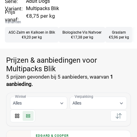
Serie:
Adult Dogs
Variant:
Multipacks Blik
Prijs
€8,75 per kg
vanaf:
Varianten
ASC-Zalm en Kalkoen in Blik
Biologische Vis Natvoer
Graslam
€9,20 per kg
€17,38 per kg
€5,96 per kg
Prijzen & aanbiedingen voor
Multipacks Blik
5 prijzen
gevonden bij 5 aanbieders, waarvan
1
aanbieding.
Winkel
Verpakking
Alles
Alles
EDGARD & COOPER