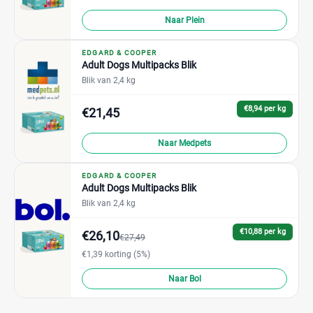
Naar Plein
EDGARD & COOPER
Adult Dogs Multipacks Blik
Blik van 2,4 kg
€8,94 per kg
€21,45
Naar Medpets
EDGARD & COOPER
Adult Dogs Multipacks Blik
Blik van 2,4 kg
€10,88 per kg
€26,10
€27,49
€1,39 korting (5%)
Naar Bol