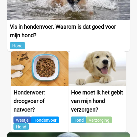
Vis in hondenvoer. Waarom is dat goed voor
mijn hond?
Hond
Hondenvoer:
Hoe moet ik het gebit
droogvoer of
van mijn hond
natvoer?
verzorgen?
Weetje
Hondenvoer
Hond
Verzorging
Hond