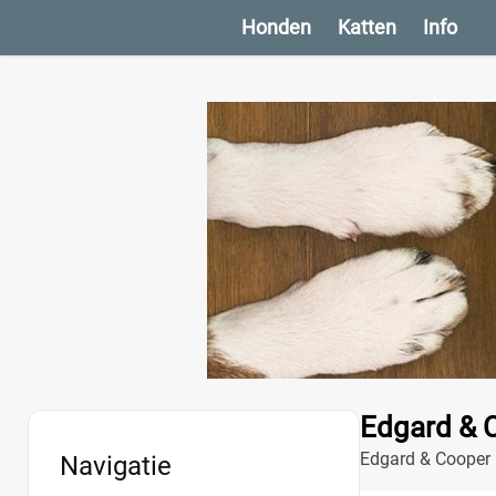
Honden
Katten
Info
Edgard & 
Edgard & Cooper P
Navigatie
voor een blije pup