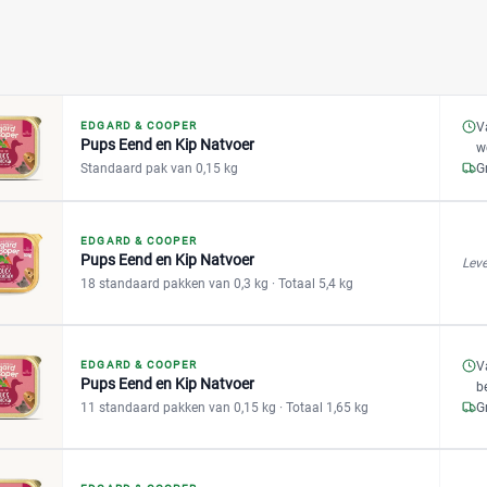
EDGARD & COOPER
V
Pups Eend en Kip Natvoer
w
Standaard pak van 0,15 kg
G
EDGARD & COOPER
Pups Eend en Kip Natvoer
Leve
18 standaard pakken van 0,3 kg
· Totaal 5,4 kg
EDGARD & COOPER
V
Pups Eend en Kip Natvoer
b
11 standaard pakken van 0,15 kg
· Totaal 1,65 kg
G