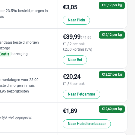
€10,17 per kg
€3,05
oor 23.59u besteld, morgen in
uis
Naar Plein
€12,12 per kg
€39,99
€41,99
andaag besteld, morgen
€1,82 per pak
ezorgd
€2,00 korting (5%)
bezorging
Gratis
Naar Bol
€12,27 per kg
€20,24
p werkdagen voor 23:00
€1,84 per pak
esteld, morgen in huis
4,95 bezorgkosten
Naar Petgamma
€12,60 per kg
€1,89
rtijd niet opgegeven
Naar Huisdierenbazaar