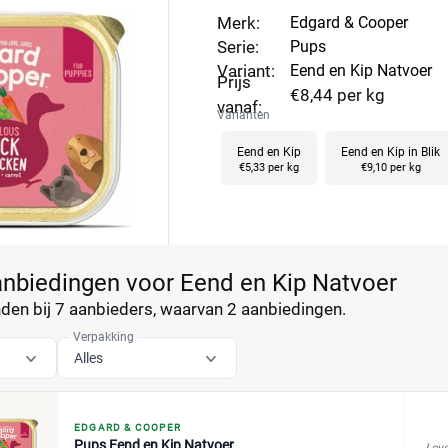
Merk:
Edgard & Cooper
Serie:
Pups
Variant:
Eend en Kip Natvoer
Prijs
€8,44 per kg
vanaf:
Varianten
Eend en Kip
Eend en Kip in Blik
€5,33 per kg
€9,10 per kg
anbiedingen voor Eend en Kip Natvoer
en bij 7 aanbieders, waarvan
2 aanbiedingen.
Verpakking
Alles
EDGARD & COOPER
Pups Eend en Kip Natvoer