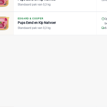
Leve
Standaard pak van 0,3 kg
EDGARD & COOPER
O
Pups Eend en Kip Natvoer
b
Standaard pak van 0,3 kg
€