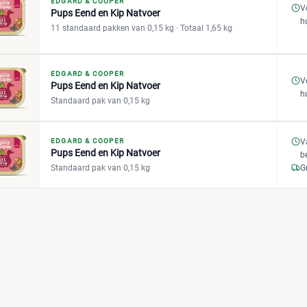
EDGARD & COOPER
V
Pups Eend en Kip Natvoer
h
11 standaard pakken van 0,15 kg
· Totaal 1,65 kg
EDGARD & COOPER
V
Pups Eend en Kip Natvoer
h
Standaard pak van 0,15 kg
EDGARD & COOPER
V
Pups Eend en Kip Natvoer
b
Standaard pak van 0,15 kg
G