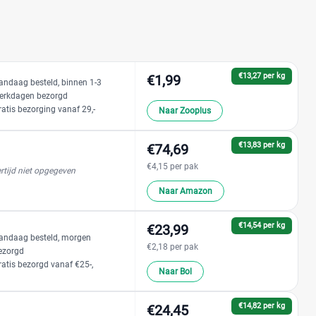
€13,27 per kg
€1,99
andaag besteld, binnen 1-3
erkdagen bezorgd
ratis bezorging vanaf 29,-
Naar Zooplus
€13,83 per kg
€74,69
€4,15 per pak
rtijd niet opgegeven
Naar Amazon
€14,54 per kg
€23,99
andaag besteld, morgen
€2,18 per pak
ezorgd
ratis bezorgd vanaf €25-,
Naar Bol
€14,82 per kg
€24,45