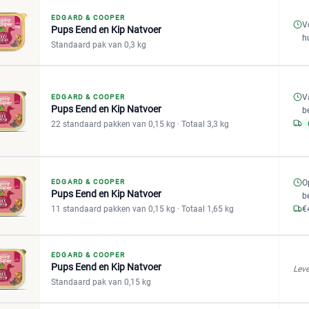
EDGARD & COOPER
V
Pups Eend en Kip Natvoer
h
Standaard pak van 0,3 kg
V
EDGARD & COOPER
Pups Eend en Kip Natvoer
b
22 standaard pakken van 0,15 kg
· Totaal 3,3 kg
EDGARD & COOPER
O
Pups Eend en Kip Natvoer
b
11 standaard pakken van 0,15 kg
· Totaal 1,65 kg
€
EDGARD & COOPER
Pups Eend en Kip Natvoer
Leve
Standaard pak van 0,15 kg