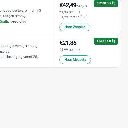
€12,88 per kg
€42,49
€43,78
andaag besteld, binnen 1-3
€1,93 per pak
erkdagen bezorgd
€1,29 korting (3%)
bezorging
Gratis
Naar Zooplus
€13,24 per kg
€21,85
andaag besteld, dinsdag
€1,99 per pak
ezorgd
ratis bezorging vanaf 28,-
Naar Medpets