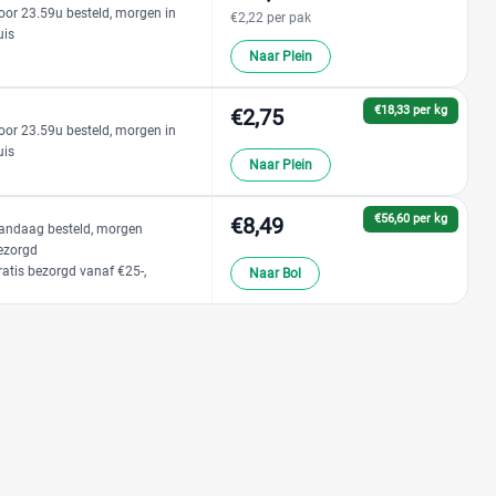
oor 23.59u besteld, morgen in
€2,22 per pak
uis
Naar Plein
€18,33 per kg
€2,75
oor 23.59u besteld, morgen in
uis
Naar Plein
€56,60 per kg
€8,49
andaag besteld, morgen
ezorgd
ratis bezorgd vanaf €25-,
Naar Bol