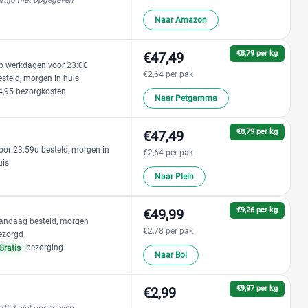
rtijd niet opgegeven
Naar Amazon
€8,79 per kg
€47,49
p werkdagen voor 23:00
€2,64 per pak
esteld, morgen in huis
4,95 bezorgkosten
Naar Petgamma
€8,79 per kg
€47,49
oor 23.59u besteld, morgen in
€2,64 per pak
uis
Naar Plein
€9,26 per kg
€49,99
andaag besteld, morgen
€2,78 per pak
ezorgd
bezorging
Gratis
Naar Bol
€9,97 per kg
€2,99