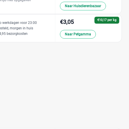
rtijd niet opgegeven
Naar Huisdierenbazaar
€10,17 per kg
€3,05
p werkdagen voor 23:00
esteld, morgen in huis
4,95 bezorgkosten
Naar Petgamma