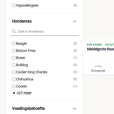
Hypoallergeen
(0)
Hondenras
Beagle
(0)
EUKANUBA
·
ADUL
Middelgrote Ras
Bichon Frise
(0)
Boxer
(1)
Bulldog
(0)
TYPE
Droogvoer
Cavlier King Charles
(0)
Chihuahua
(0)
Cocker
(1)
+21 meer
▼
Voedingsbehoefte