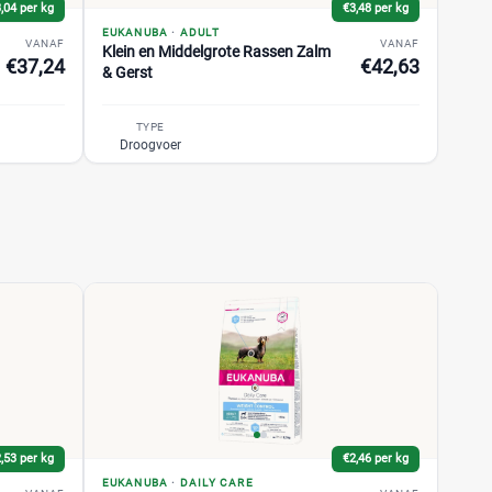
,04 per kg
€3,48 per kg
EUKANUBA
·
ADULT
VANAF
VANAF
Klein en Middelgrote Rassen Zalm
€37,24
€42,63
& Gerst
TYPE
Droogvoer
,53 per kg
€2,46 per kg
EUKANUBA
·
DAILY CARE