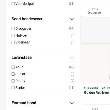
Perfect Fit
(6)
Voordeelpak
(38)
Prins
(82)
TYPE
Droogvoer
Pro Plan
(63)
Soort hondenvoer
Purizon
(36)
Renske
(53)
Droogvoer
(69)
Royal Canin
(195)
Natvoer
(0)
Versele-Laga
(33)
Vloeibaar
(0)
Levensfase
Adult
(42)
Junior
(3)
Puppy
(9)
Senior
(13)
EUKANUBA
·
ADUL
Golden Retriever
Formaat hond
TYPE