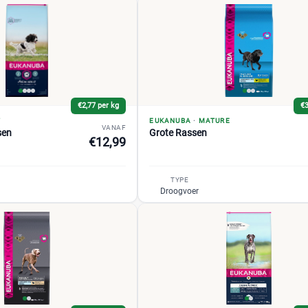
€2,77 per kg
€3
T
EUKANUBA
·
MATURE
VANAF
sen
Grote Rassen
€12,99
TYPE
Droogvoer