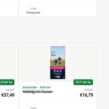
TYPE
Droogvoer
,10 per kg
€2,71 per kg
EUKANUBA
·
SENIOR
VANAF
VANAF
Middelgrote Rassen
€37,49
€16,79
TYPE