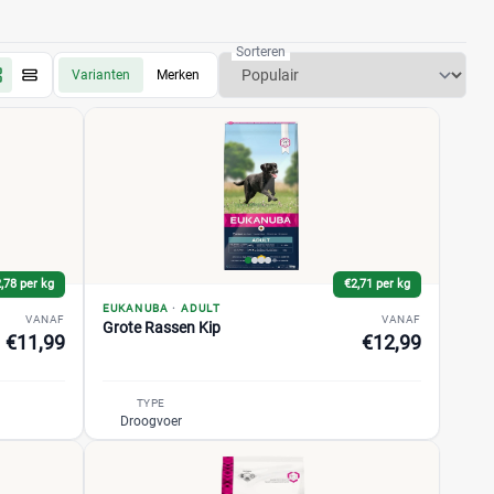
Sorteren
Varianten
Merken
,78 per kg
€2,71 per kg
EUKANUBA
·
ADULT
VANAF
VANAF
Grote Rassen Kip
€11,99
€12,99
TYPE
Droogvoer