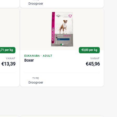
Droogvoer
,71 per kg
€3,83 per kg
EUKANUBA
·
ADULT
VANAF
VANAF
Boxer
€13,39
€45,96
TYPE
Droogvoer