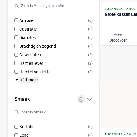
EUKANUBA
·
ADUL
Grote Rassen Lam
Artrose
(0)
Castratie
(0)
TYPE
Diabetes
(0)
Droogvoer
Drachtig en zogend
(0)
Gewrichten
(2)
Hart en lever
(2)
Herstel na ziekte
(0)
+11 meer
▼
Smaak
Buffalo
(0)
Eend
EUKANUBA
·
DAILY
(2)