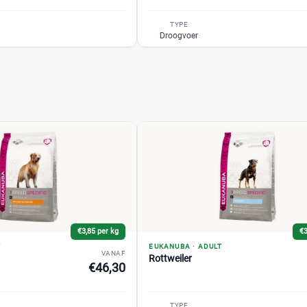
TYPE
Droogvoer
€3,85 per kg
€3
T
EUKANUBA
·
ADULT
VANAF
Rottweiler
€46,30
TYPE