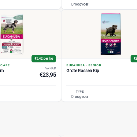
Droogvoer
€3,42 per kg
€2
 CARE
EUKANUBA
·
SENIOR
VANAF
lm
Grote Rassen Kip
€23,95
TYPE
Droogvoer