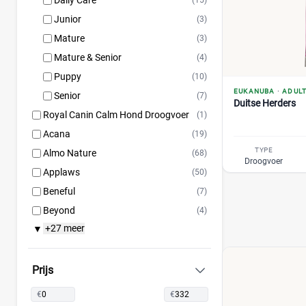
Daily Care
(15)
Junior
(3)
Mature
(3)
Mature & Senior
(4)
Puppy
(10)
EUKANUBA
·
ADUL
Senior
(7)
Duitse Herders
Royal Canin Calm Hond Droogvoer
(1)
Acana
(19)
TYPE
Almo Nature
(68)
Droogvoer
Applaws
(50)
Beneful
(7)
Beyond
(4)
+27 meer
▼
BF Petfood
(29)
Bonzo
(18)
Bosch
(57)
Prijs
Briantos
(12)
€
€