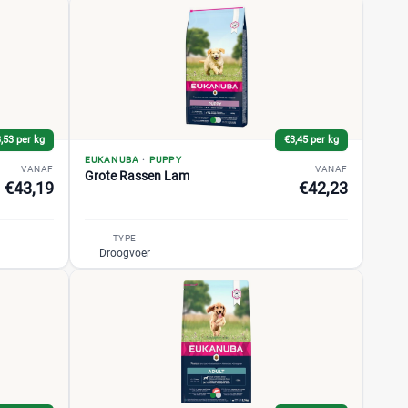
,53 per kg
€3,45 per kg
EUKANUBA
·
PUPPY
VANAF
VANAF
Grote Rassen Lam
€43,19
€42,23
TYPE
Droogvoer