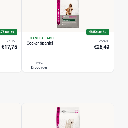
,78 per kg
€3,50 per kg
EUKANUBA
·
ADULT
VANAF
VANAF
Cocker Spaniel
€17,75
€26,49
TYPE
Droogvoer