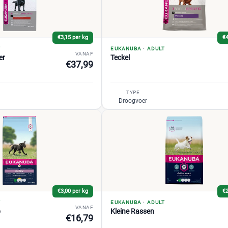
€3,15 per kg
€4
T
EUKANUBA
·
ADULT
VANAF
er
Teckel
€37,99
TYPE
Droogvoer
€3,00 per kg
€2
Y
EUKANUBA
·
ADULT
VANAF
p
Kleine Rassen
€16,79