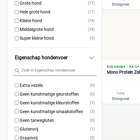
Grote hond
(17)
Droogvoer
Hele grote hond
(17)
Kleine hond
(16)
Middelgrote hond
(18)
Super kleine hond
(5)
Eigenschap hondenvoer
EUKANUBA
·
DAILY
Mono Protein Za
Extra vezels
(0)
Geen kunstmatige geurstoffen
(0)
TYPE
Droogvoer
Geen kunstmatige kleurstoffen
(3)
Geen kunstmatige smaakstoffen
(3)
Geen tarwegluten
(0)
Glutenvrij
(1)
Graanvrij
(5)