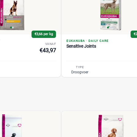
€3,66 per kg
€2
T
EUKANUBA
·
DAILY CARE
VANAF
Sensitive Joints
€43,97
TYPE
Droogvoer