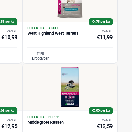
,33 per kg
€4,73 per kg
EUKANUBA
·
ADULT
VANAF
VANAF
West Highland West Terriers
€10,99
€11,99
TYPE
Droogvoer
,69 per kg
€3,00 per kg
EUKANUBA
·
PUPPY
VANAF
VANAF
Middelgrote Rassen
€12,95
€13,59