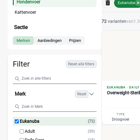
Hondenvoer
Eukanuba
Kattenvoer
72
varianten
van
1.
Sectie
Merken
Aanbiedingen
Prijzen
Filter
Reset alle filters
EUKANUBA
·
DAILY
Overweight-Steri
Merk
Reset
TYPE
Droogvoer
Eukanuba
(72)
Adult
(30)