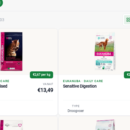
303
€2,67 per kg
€2
 CARE
EUKANUBA
·
DAILY CARE
VANAF
lised
Sensitive Digestion
€13,49
TYPE
Droogvoer