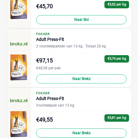
€3,52 per kg
€45,70
Naar Bol
FOKKER
Adult Press-Fit
2 voordeelpakken van 13 kg
· Totaal 26 kg
€3,74 per kg
€97,15
€48,58 per pak
Naar Brekz
FOKKER
Adult Press-Fit
Voordeelpak van 13 kg
€3,81 per kg
€49,55
Naar Brekz