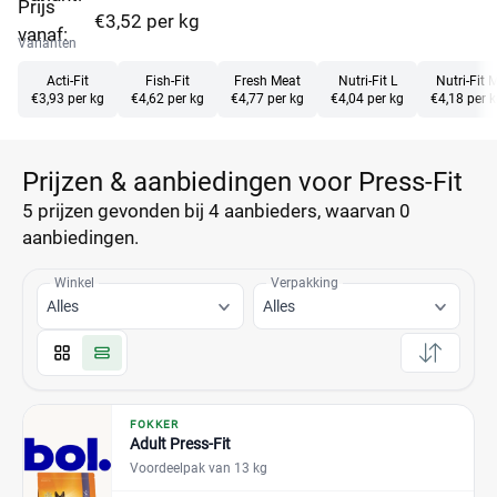
Prijs
€3,52 per kg
vanaf:
Varianten
Acti-Fit
Fish-Fit
Fresh Meat
Nutri-Fit L
Nutri-Fit 
€3,93 per kg
€4,62 per kg
€4,77 per kg
€4,04 per kg
€4,18 per 
Prijzen & aanbiedingen voor Press-Fit
5 prijzen
gevonden bij 4 aanbieders, waarvan
0
aanbiedingen.
Winkel
Verpakking
Alles
Alles
FOKKER
Adult Press-Fit
Voordeelpak van 13 kg