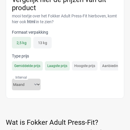
product
mooi textje over het Fokker Adult Press-Fit hierboven, komt
hier ook
html
in te zien?
Formaat verpakking
2,5 kg
13 kg
Type prijs
Gemiddelde prijs
Laagste prijs
Hoogste prijs
Aanbiedings prijs
Interval
Wat is Fokker Adult Press-Fit?