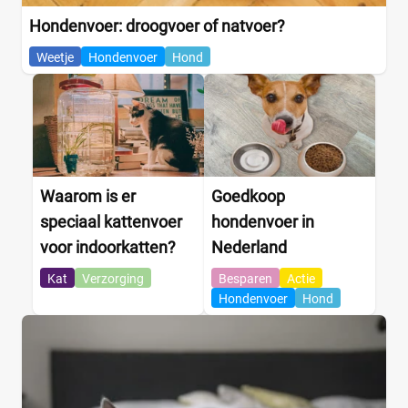
Hondenvoer: droogvoer of natvoer?
Weetje
Hondenvoer
Hond
Waarom is er
Goedkoop
speciaal kattenvoer
hondenvoer in
voor indoorkatten?
Nederland
Kat
Verzorging
Besparen
Actie
Hondenvoer
Hond