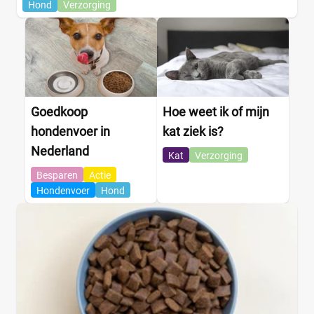
Hond
Verzorging
Goedkoop
Hoe weet ik of mijn
hondenvoer in
kat ziek is?
Nederland
Kat
Verzorging
Besparen
Actie
Hondenvoer
Hond