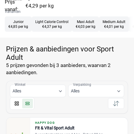
Prijs
€4,29 per kg
vanaf:
Varianten
Junior
Light Calorie Control
Maxi Adult
Medium Adult
€4,85 per kg
€4,37 per kg
€4,03 per kg
€4,01 per kg
Prijzen & aanbiedingen voor Sport
Adult
5 prijzen
gevonden bij 3 aanbieders, waarvan
2
aanbiedingen.
Winkel
Verpakking
Alles
Alles
HAPPY DOG
Fit & Vital Sport Adult