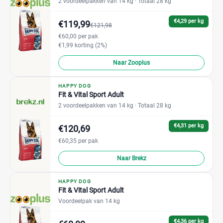
2 voordeelpakken van 14 kg
· Totaal 28 kg
€4,29 per kg
€119,99
€121,98
€60,00 per pak
€1,99 korting (2%)
Naar Zooplus
HAPPY DOG
Fit & Vital Sport Adult
2 voordeelpakken van 14 kg
· Totaal 28 kg
€4,31 per kg
€120,69
€60,35 per pak
Naar Brekz
HAPPY DOG
Fit & Vital Sport Adult
Voordeelpak van 14 kg
€4,36 per kg