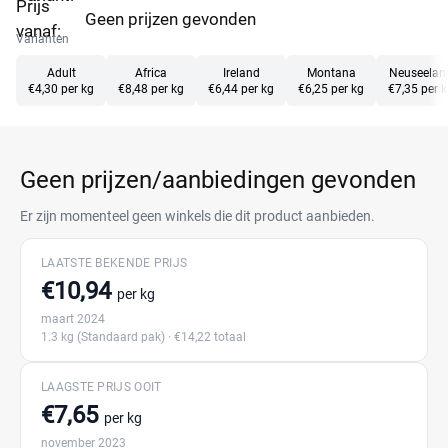
Prijs
Geen prijzen gevonden
vanaf:
Varianten
Adult
Africa
Ireland
Montana
Neuseelan
€4,30 per kg
€8,48 per kg
€6,44 per kg
€6,25 per kg
€7,35 per 
Geen prijzen/aanbiedingen gevonden
Er zijn momenteel geen winkels die dit product aanbieden.
LAATSTE BEKENDE PRIJS
€10,94
per kg
maart 2024
1.3 kg
(Standaard pak)
· €14,22 totaal
LAAGSTE PRIJS OOIT
€7,65
per kg
november 2023