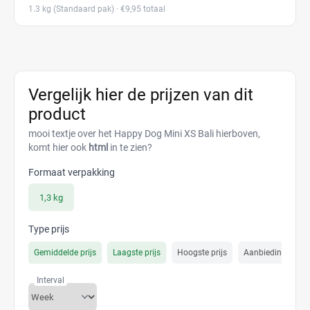
1.3 kg
(Standaard pak)
· €9,95 totaal
Vergelijk hier de prijzen van dit
product
mooi textje over het Happy Dog Mini XS Bali hierboven,
komt hier ook
html
in te zien?
Formaat verpakking
1,3 kg
Type prijs
Gemiddelde prijs
Laagste prijs
Hoogste prijs
Aanbiedings prijs
Interval