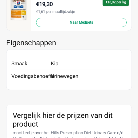
€18,92 per kg
€19,30
€1,61 per maaltijdzakje
Naar Medpets
Eigenschappen
Smaak
Kip
Voedingsbehoefte
Urinewegen
Vergelijk hier de prijzen van dit
product
mooi textje over het Hill's Prescription Diet Urinary Care c/d