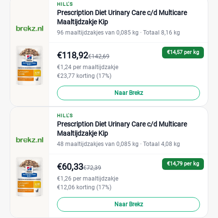
HILL'S
Prescription Diet Urinary Care c/d Multicare
Maaltijdzakje Kip
96 maaltijdzakjes van 0,085 kg
· Totaal 8,16 kg
€14,57 per kg
€118,92
€142,69
€1,24 per maaltijdzakje
€23,77 korting (17%)
Naar Brekz
HILL'S
Prescription Diet Urinary Care c/d Multicare
Maaltijdzakje Kip
48 maaltijdzakjes van 0,085 kg
· Totaal 4,08 kg
€14,79 per kg
€60,33
€72,39
€1,26 per maaltijdzakje
€12,06 korting (17%)
Naar Brekz