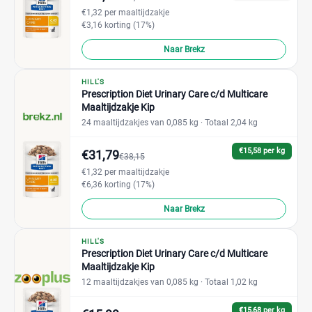
€1,32 per maaltijdzakje
€3,16 korting (17%)
Naar Brekz
HILL'S
Prescription Diet Urinary Care c/d Multicare
Maaltijdzakje Kip
24 maaltijdzakjes van 0,085 kg
· Totaal 2,04 kg
€15,58 per kg
€31,79
€38,15
€1,32 per maaltijdzakje
€6,36 korting (17%)
Naar Brekz
HILL'S
Prescription Diet Urinary Care c/d Multicare
Maaltijdzakje Kip
12 maaltijdzakjes van 0,085 kg
· Totaal 1,02 kg
€15,68 per kg