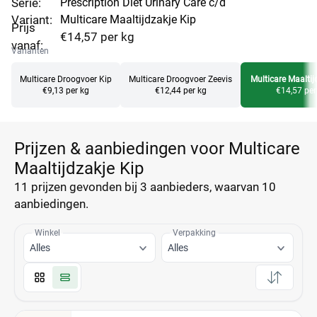
Serie:
Prescription Diet Urinary Care c/d
Variant:
Multicare Maaltijdzakje Kip
Prijs
€14,57 per kg
vanaf:
Varianten
Multicare Droogvoer Kip
Multicare Droogvoer Zeevis
Multicare Maaltij
€9,13 per kg
€12,44 per kg
€14,57 per
Prijzen & aanbiedingen voor Multicare
Maaltijdzakje Kip
11 prijzen
gevonden bij 3 aanbieders, waarvan
10
aanbiedingen.
Winkel
Verpakking
Alles
Alles