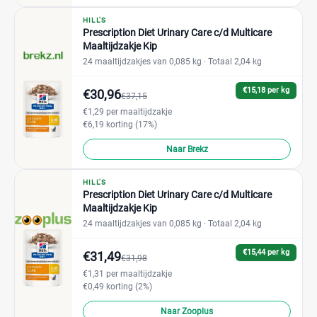
HILL'S
Prescription Diet Urinary Care c/d Multicare
Maaltijdzakje Kip
24 maaltijdzakjes van 0,085 kg
· Totaal 2,04 kg
€15,18 per kg
€30,96
€37,15
€1,29 per maaltijdzakje
€6,19 korting (17%)
Naar Brekz
HILL'S
Prescription Diet Urinary Care c/d Multicare
Maaltijdzakje Kip
24 maaltijdzakjes van 0,085 kg
· Totaal 2,04 kg
€15,44 per kg
€31,49
€31,98
€1,31 per maaltijdzakje
€0,49 korting (2%)
Naar Zooplus