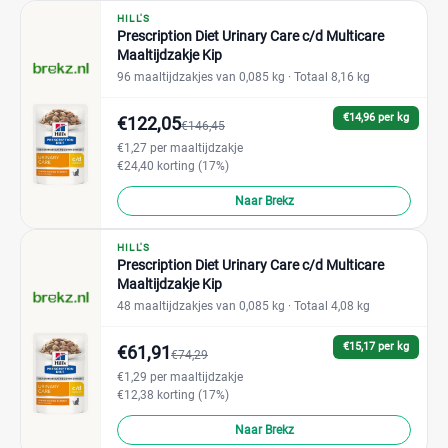
HILL'S
Prescription Diet Urinary Care c/d Multicare
Maaltijdzakje Kip
96 maaltijdzakjes van 0,085 kg
· Totaal 8,16 kg
€14,96 per kg
€122,05
€146,45
€1,27 per maaltijdzakje
€24,40 korting (17%)
Naar Brekz
HILL'S
Prescription Diet Urinary Care c/d Multicare
Maaltijdzakje Kip
48 maaltijdzakjes van 0,085 kg
· Totaal 4,08 kg
€15,17 per kg
€61,91
€74,29
€1,29 per maaltijdzakje
€12,38 korting (17%)
Naar Brekz