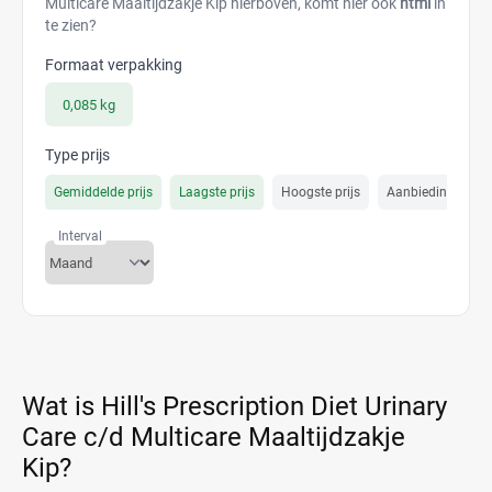
Multicare Maaltijdzakje Kip hierboven, komt hier ook
html
in
te zien?
Formaat verpakking
0,085 kg
Type prijs
Gemiddelde prijs
Laagste prijs
Hoogste prijs
Aanbiedings prijs
Interval
Wat is Hill's Prescription Diet Urinary
Care c/d Multicare Maaltijdzakje
Kip?