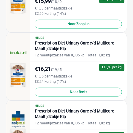
€15,99
€18,49
€1,33 per maaltijdzakje
€2,50 korting (14%)
Naar Zooplus
HILL'S
Prescription Diet Urinary Care c/d Multicare
Maaltijdzakje Kip
12 maaltijdzakjes van 0,085 kg
· Totaal 1,02 kg
€15,89 per kg
€16,21
€19,45
€1,35 per maaltijdzakje
€3,24 korting (17%)
Naar Brekz
HILL'S
Prescription Diet Urinary Care c/d Multicare
Maaltijdzakje Kip
12 maaltijdzakjes van 0,085 kg
· Totaal 1,02 kg