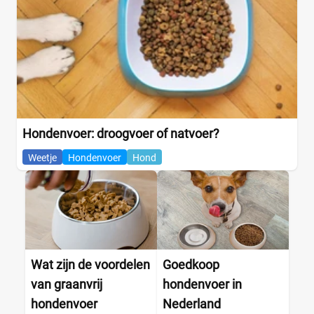
Hondenvoer: droogvoer of natvoer?
Weetje
Hondenvoer
Hond
Wat zijn de voordelen
Goedkoop
van graanvrij
hondenvoer in
hondenvoer
Nederland