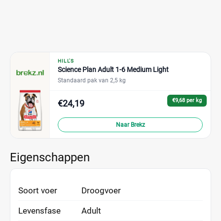
HILL'S
Science Plan Adult 1-6 Medium Light
Standaard pak van 2,5 kg
€9,68 per kg
€24,19
Naar Brekz
Eigenschappen
Soort voer
Droogvoer
Levensfase
Adult