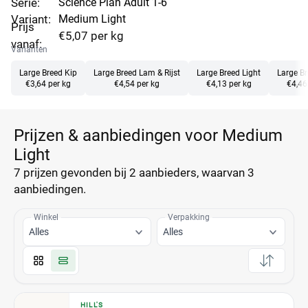
Serie:
Science Plan Adult 1-6
Variant:
Medium Light
Prijs
€5,07 per kg
vanaf:
Varianten
Large Breed Kip
Large Breed Lam & Rijst
Large Breed Light
Large B
€3,64 per kg
€4,54 per kg
€4,13 per kg
€4,46
Prijzen & aanbiedingen voor Medium
Light
7 prijzen
gevonden bij 2 aanbieders, waarvan
3
aanbiedingen.
Winkel
Verpakking
Alles
Alles
HILL'S