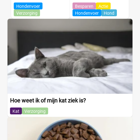
Hondenvoer
Besparen
Actie
Verzorging
Hondenvoer
Hond
Hoe weet ik of mijn kat ziek is?
Kat
Verzorging