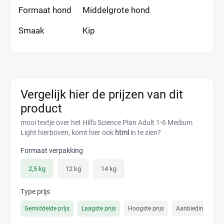
Formaat hond
Middelgrote hond
Smaak
Kip
Vergelijk hier de prijzen van dit
product
mooi textje over het Hill's Science Plan Adult 1-6 Medium
Light hierboven, komt hier ook
html
in te zien?
Formaat verpakking
2,5 kg
12 kg
14 kg
Type prijs
Gemiddelde prijs
Laagste prijs
Hoogste prijs
Aanbiedings prijs