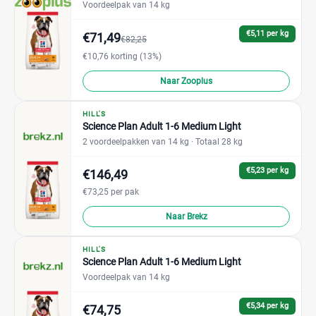
Voordeelpak van 14 kg
€5,11 per kg
€71,49
€82,25
€10,76 korting (13%)
Naar Zooplus
HILL'S
Science Plan Adult 1-6 Medium Light
2 voordeelpakken van 14 kg
· Totaal 28 kg
€5,23 per kg
€146,49
€73,25 per pak
Naar Brekz
HILL'S
Science Plan Adult 1-6 Medium Light
Voordeelpak van 14 kg
€5,34 per kg
€74,75