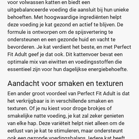
voor volwassen katten en biedt een
Prijs per kg
Purina One
(35)
uitgebalanceerde voeding die aansluit bij hun unieke
behoeften. Met hoogwaardige ingrediënten helpt
Purizon
(34)
€
€
deze voeding je kat gezond en actief te blijven. De
Royal Canin
(116)
formule is ontworpen om de spijsvertering te
Whiskas
(46)
ondersteunen en een gezonde huid en vacht te
bevorderen. Je kat verdient het beste, en met Perfect
Kortingspercentage
Fit Adult geef je dat ook. Dit kattenvoer bevat een
%
%
optimale mix van eiwitten en voedingsstoffen die
essentieel zijn voor hun dagelijkse energiebehoefte.
Aandacht voor smaken en texturen
Soort kattenvoer
Een ander groot voordeel van Perfect Fit Adult is dat
Droogvoer
(2)
het verkrijgbaar is in verschillende smaken en
texturen. Of je nu kiest voor droge brokjes of
Natvoer
(1)
smakelijke natte voeding, je kat zal zeker genieten
van elke hap. Deze variëteit helpt niet alleen om de
Leeftijd kat
eetlust van je kat te stimuleren, maar ondersteunt
ook een gezonde voedingsbalans. Iedere kat heeft