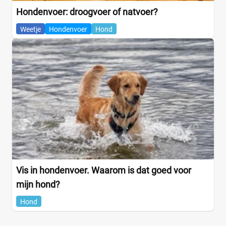
Albert Heijn
(2)
Hondenvoer: droogvoer of natvoer?
Jumbo
(2)
Plus
Weetje
Hondenvoer
Hond
(1)
Webshop
(14)
Amazon
(3)
Bol
(2)
Brekz
(1)
DierenwinkelXL
(0)
Huisdierenbazaar
(0)
Joybuy
(1)
Medpets
(0)
+3 meer
▼
Vis in hondenvoer. Waarom is dat goed voor
mijn hond?
Hond