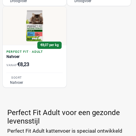
Natural Vitality Adult
(6)
Droogvoer
Droogvoer
Senior
(3)
Sensitive
(2)
+2 meer
▼
Acana
(7)
Almo Nature
(157)
€8,07 per kg
BF Petfood
(10)
PERFECT FIT
·
ADULT
Natvoer
CaroCroc
(8)
€8,23
VANAF
Edgard & Cooper
(32)
Eukanuba
(18)
SOORT
Natvoer
+11 meer
▼
Felix
(54)
Gilpa
(1)
Grandorf
(19)
Prijs
Hill's
(106)
Perfect Fit Adult voor een gezonde
€
€
IAMS
(36)
levensstijl
Prins
(35)
Perfect Fit Adult kattenvoer is speciaal ontwikkeld
Pro Plan
(60)