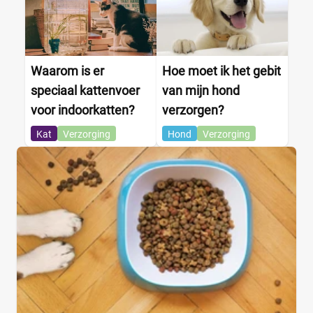
Eend
(0)
Waarom is er
Hoe moet ik het gebit
Eieren
(0)
speciaal kattenvoer
van mijn hond
Forel
(0)
voor indoorkatten?
verzorgen?
Garnalen
(0)
Kat
Verzorging
Hond
Verzorging
Gevogelte
(0)
Groente
(0)
Haring
(0)
+22 meer
▼
Winkel
Supermarkt
(5)