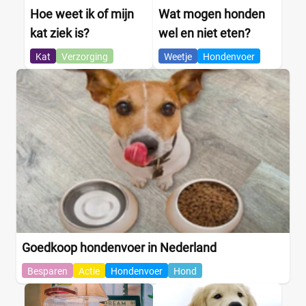
Siamees
(0)
Hoe weet ik of mijn
Wat mogen honden
Sphynx
(0)
kat ziek is?
wel en niet eten?
Kat
Verzorging
Weetje
Hondenvoer
Voedingsbehoefte kat
Blaasgruis
(0)
Diabetes
(0)
Drachtig en zogend
(0)
Gastro
(0)
Gesteriliseerd
(0)
Gewrichten
(0)
Gezond gewicht
(0)
Goedkoop hondenvoer in Nederland
+12 meer
▼
Besparen
Actie
Hondenvoer
Hond
Smaak kattenvoer