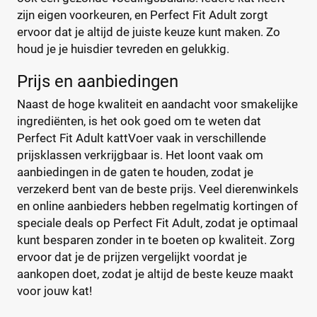
Adult
(0)
zijn eigen voorkeuren, en Perfect Fit Adult zorgt
Junior
(0)
ervoor dat je altijd de juiste keuze kunt maken. Zo
Kitten
(0)
houd je je huisdier tevreden en gelukkig.
Senior
(0)
Prijs en aanbiedingen
Naast de hoge kwaliteit en aandacht voor smakelijke
Verpakking
ingrediënten, is het ook goed om te weten dat
Blik
(0)
Perfect Fit Adult kattVoer vaak in verschillende
Kuipje
(0)
prijsklassen verkrijgbaar is. Het loont vaak om
aanbiedingen in de gaten te houden, zodat je
Maaltijdzakje
(1)
verzekerd bent van de beste prijs. Veel dierenwinkels
Standaard pak
(2)
en online aanbieders hebben regelmatig kortingen of
Voordeelpak
(0)
speciale deals op Perfect Fit Adult, zodat je optimaal
kunt besparen zonder in te boeten op kwaliteit. Zorg
Formaat kat
ervoor dat je de prijzen vergelijkt voordat je
aankopen doet, zodat je altijd de beste keuze maakt
Grote kat
(0)
voor jouw kat!
Kleine kat
(0)