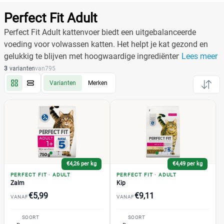
Producten
Filter
Perfect Fit Adult
Reset alle filters
Perfect Fit Adult kattenvoer biedt een uitgebalanceerde
voeding voor volwassen katten. Het helpt je kat gezond en
gelukkig te blijven met hoogwaardige ingrediënten.
Lees meer
Merk
Reset
3
varianten
van
795
Varianten
Merken
Perfect Fit
(21)
Adult
(3)
Kip
(1)
Natvoer
(1)
€4,26 per kg
€4,49 per kg
Zalm
(1)
PERFECT FIT
·
ADULT
PERFECT FIT
·
ADULT
Active
(1)
Zalm
Kip
€5,99
€9,11
Indoor
(2)
VANAF
VANAF
Junior
(1)
SOORT
SOORT