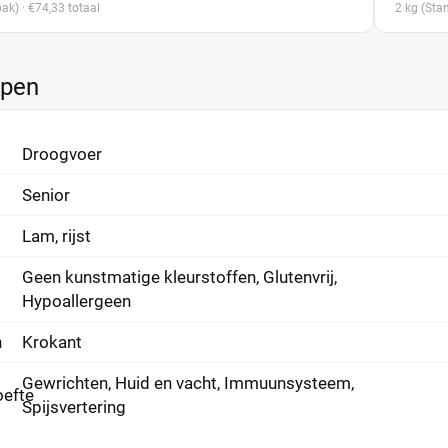
pak)
· €74,33 totaal
2 kg
(Sta
ppen
Droogvoer
Senior
Lam, rijst
Geen kunstmatige kleurstoffen, Glutenvrij,
Hypoallergeen
n
Krokant
Gewrichten, Huid en vacht, Immuunsysteem,
efte
Spijsvertering