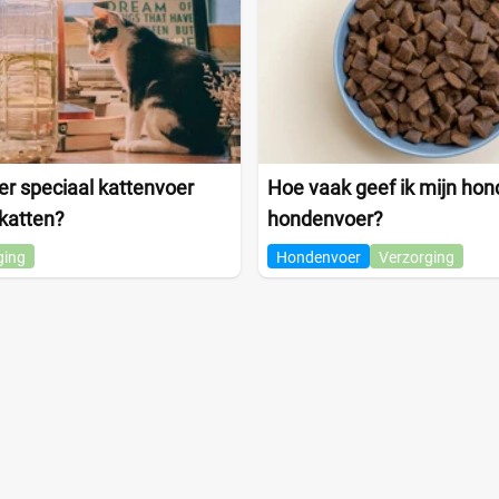
r speciaal kattenvoer
Hoe vaak geef ik mijn hon
katten?
hondenvoer?
ging
Hondenvoer
Verzorging