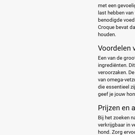
met een gevoelig
last hebben van 
benodigde voedi
Croque bevat da
houden.
Voordelen 
Een van de groo
ingrediënten. Di
veroorzaken. De
van omega-vetzur
die essentieel 
geef je jouw hond
Prijzen en 
Bij het zoeken n
verkrijgbaar in 
hond. Zorg ervoo