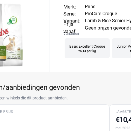
Merk:
Prins
Serie:
ProCare Croque
Variant:
Lamb & Rice Senior H
Prijs
Geen prijzen gevond
vanaf:
Varianten
Basic Excellent Croque
Junior P
€5,14 per kg
en/aanbiedingen gevonden
een winkels die dit product aanbieden.
E PRIJS
LAAGSTE
€10,
mei 2023