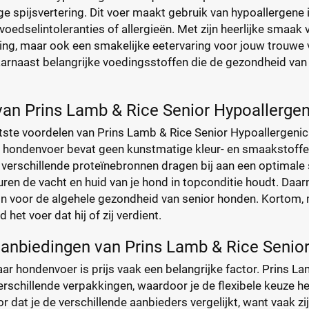
e spijsvertering. Dit voer maakt gebruik van hypoallergene 
voedselintoleranties of allergieën. Met zijn heerlijke smaak v
ng, maar ook een smakelijke eetervaring voor jouw trouwe v
arnaast belangrijke voedingsstoffen die de gezondheid van
van Prins Lamb & Rice Senior Hypoallerge
tste voordelen van Prins Lamb & Rice Senior Hypoallergenic
t hondenvoer bevat geen kunstmatige kleur- en smaakstoffen,
 verschillende proteïnebronnen dragen bij aan een optimale
en de vacht en huid van je hond in topconditie houdt. Daarn
zijn voor de algehele gezondheid van senior honden. Kortom
 het voer dat hij of zij verdient.
aanbiedingen van Prins Lamb & Rice Senio
aar hondenvoer is prijs vaak een belangrijke factor. Prins L
verschillende verpakkingen, waardoor je de flexibele keuze he
r dat je de verschillende aanbieders vergelijkt, want vaak zi