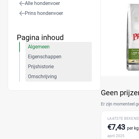
Alle hondenvoer
Prins hondenvoer
Pagina inhoud
Algemeen
Eigenschappen
Prijshistorie
Omschrijving
Geen prijz
Er zijn momenteel g
LAATSTE BEKEND
€7,43
per kg
april 2025