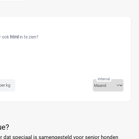
er ook
html
in te zien?
Interval
 per kg
ue?
r dat speciaal is samengesteld voor senior honden