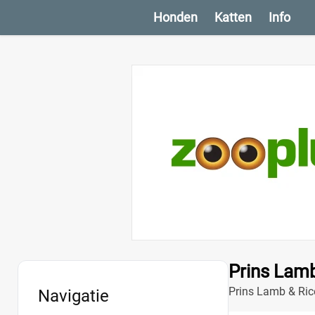
Honden
Katten
Info
Prins Lamb
Prins Lamb & Rice
Navigatie
hypoallergene rec