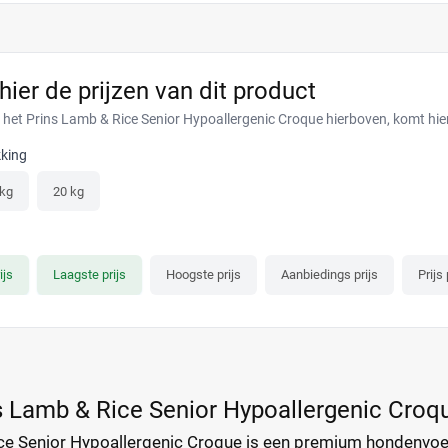
 hier de prijzen van dit product
r het Prins Lamb & Rice Senior Hypoallergenic Croque hierboven, komt hi
king
 kg
20 kg
ijs
Laagste prijs
Hoogste prijs
Aanbiedings prijs
Prijs
s Lamb & Rice Senior Hypoallergenic Croq
ce Senior Hypoallergenic Croque is een premium hondenvoe