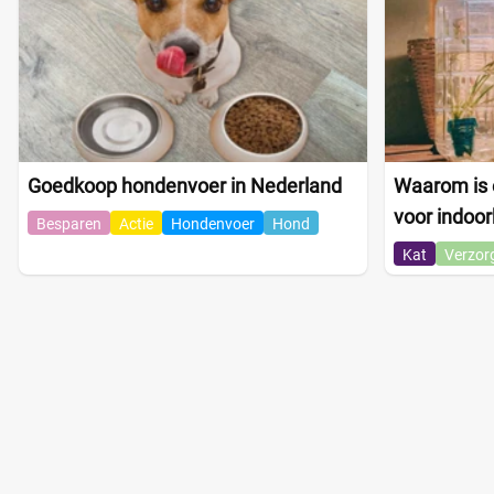
Goedkoop hondenvoer in Nederland
Waarom is e
voor indoor
Besparen
Actie
Hondenvoer
Hond
Kat
Verzor