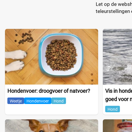
Let op de websh
teleurstellinge
Hondenvoer: droogvoer of natvoer?
Vis in hond
goed voor 
Weetje
Hondenvoer
Hond
Hond