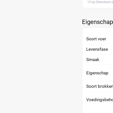
10 kg
(Standaard 
Eigenscha
Soort voer
Levensfase
Smaak
Eigenschap
Soort brokke
Voedingsbeho