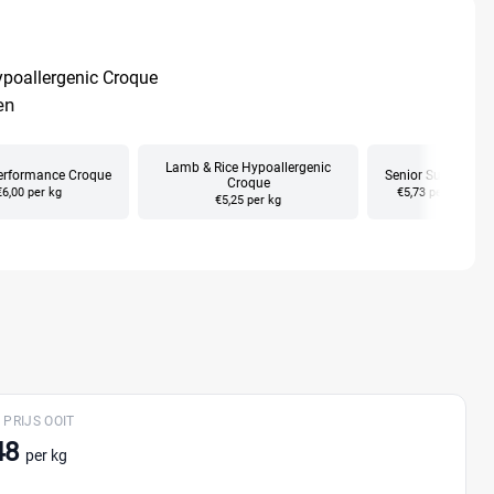
ypoallergenic Croque
en
Lamb & Rice Hypoallergenic
erformance Croque
Senior Superior
Croque
€6,00 per kg
€5,73 per kg
€5,25 per kg
 PRIJS OOIT
48
per kg