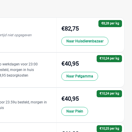
€8,28 per kg
€82,75
rtijd niet opgegeven
Naar Huisdierenbazaar
€10,24 per kg
€40,95
p werkdagen voor 23:00
esteld, morgen in huis
4,95 bezorgkosten
Naar Petgamma
€10,24 per kg
€40,95
oor 23.59u besteld, morgen in
uis
Naar Plein
€10,25 per kg