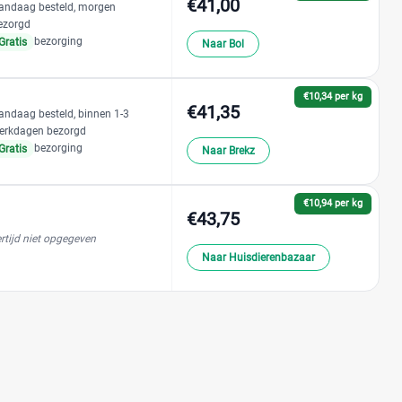
€41,00
andaag besteld, morgen
ezorgd
bezorging
Gratis
Naar Bol
€10,34 per kg
€41,35
andaag besteld, binnen 1-3
erkdagen bezorgd
bezorging
Gratis
Naar Brekz
€10,94 per kg
€43,75
rtijd niet opgegeven
Naar Huisdierenbazaar