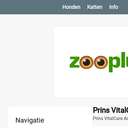
Honden
Katten
Info
Prins Vita
Prins VitalCare A
Navigatie
ingrediënten. Gez