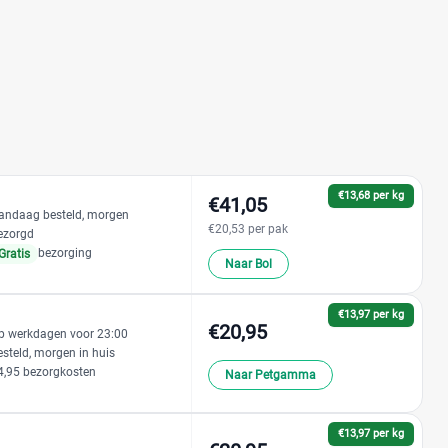
€13,68 per kg
€41,05
andaag besteld, morgen
€20,53 per pak
ezorgd
bezorging
Gratis
Naar Bol
€13,97 per kg
€20,95
p werkdagen voor 23:00
esteld, morgen in huis
4,95 bezorgkosten
Naar Petgamma
€13,97 per kg