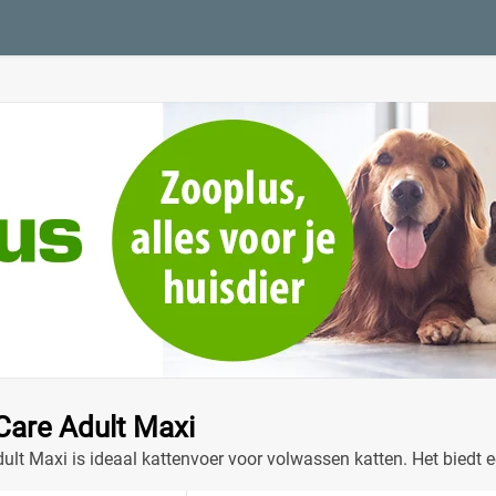
lCare Adult Maxi
dult Maxi is ideaal kattenvoer voor volwassen katten. Het bied
ond en smakelijk!