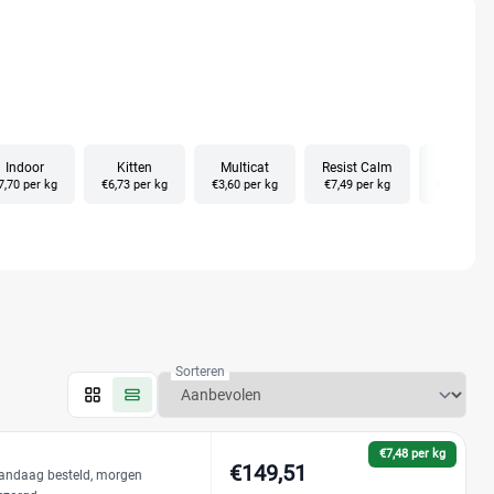
Indoor
Kitten
Multicat
Resist Calm
Senior
7,70 per kg
€6,73 per kg
€3,60 per kg
€7,49 per kg
€9,24 per 
Sorteren
€7,48 per kg
€149,51
andaag besteld, morgen