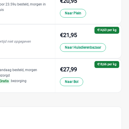
€20,95
oor 23.59u besteld, morgen in
uis
Naar Plein
€14,63 per kg
€21,95
rtijd niet opgegeven
Naar Huisdierenbazaar
€18,66 per kg
€27,99
andaag besteld, morgen
ezorgd
bezorging
Gratis
Naar Bol