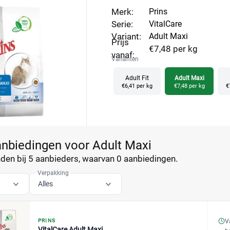
Merk:
Prins
Serie:
VitalCare
Variant:
Adult Maxi
Prijs
€7,48 per kg
vanaf:
Varianten
Adult Fit
Adult Maxi
€6,41 per kg
€7,48 per kg
€
anbiedingen voor Adult Maxi
en bij 5 aanbieders, waarvan
0 aanbiedingen.
Verpakking
Alles
V
PRINS
VitalCare Adult Maxi