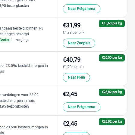
4,95 bezorgkosten
Naar Petgamma
€15,68 per kg
€31,99
andaag besteld, binnen 1-3
€1,33 per blik
erkdagen bezorgd
bezorging
Gratis
Naar Zooplus
€20,00 per kg
€40,79
oor 23.59u besteld, morgen in
€1,70 per blik
uis
Naar Plein
€28,82 per kg
€2,45
p werkdagen voor 23:00
esteld, morgen in huis
4,95 bezorgkosten
Naar Petgamma
€28,82 per kg
€2,45
oor 23.59u besteld, morgen in
uis