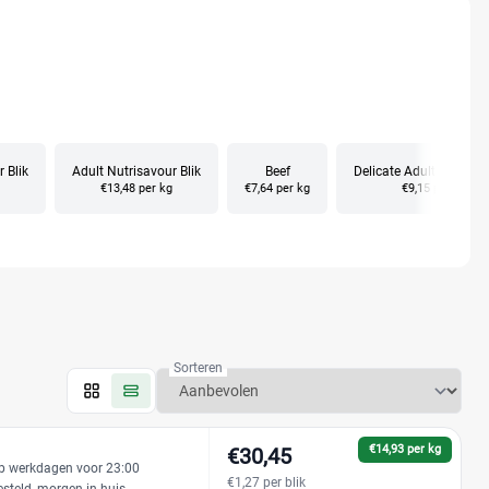
 Blik
Adult Nutrisavour Blik
Beef
Delicate Adult 1+ Opti
€13,48 per kg
€7,64 per kg
€9,15 per kg
Sorteren
€14,93 per kg
€30,45
p werkdagen voor 23:00
€1,27 per blik
esteld, morgen in huis