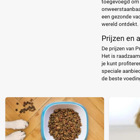
toegevoegd om d
onweerstaanbaar 
een gezonde vach
wereld ontdekt. 
Prijzen en 
De prijzen van P
Het is raadzaam 
je kunt profiter
speciale aanbied
de beste voeding