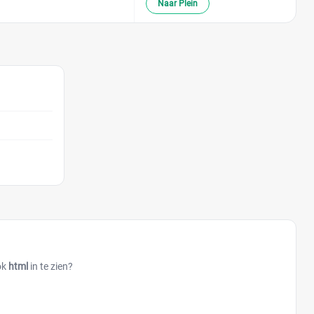
Naar Plein
ok
html
in te zien?