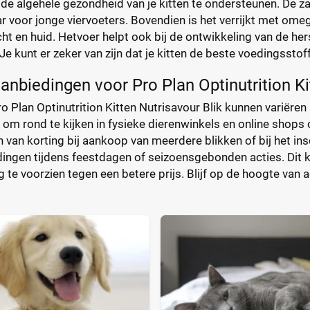
e algehele gezondheid van je kitten te ondersteunen. De za
voor jonge viervoeters. Bovendien is het verrijkt met omeg
t en huid. Hetvoer helpt ook bij de ontwikkeling van de herse
Je kunt er zeker van zijn dat je kitten de beste voedingsstof
aanbiedingen voor Pro Plan Optinutrition Ki
ro Plan Optinutrition Kitten Nutrisavour Blik kunnen variëren
om rond te kijken in fysieke dierenwinkels en online shops o
en van korting bij aankoop van meerdere blikken of bij het i
ingen tijdens feestdagen of seizoensgebonden acties. Dit k
 te voorzien tegen een betere prijs. Blijf op de hoogte van