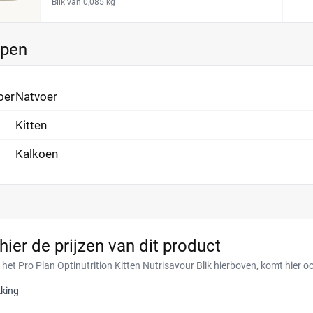
Blik van 0,085 kg
ppen
oer
Natvoer
Kitten
Kalkoen
 hier de prijzen van dit product
 het Pro Plan Optinutrition Kitten Nutrisavour Blik hierboven, komt hier o
king