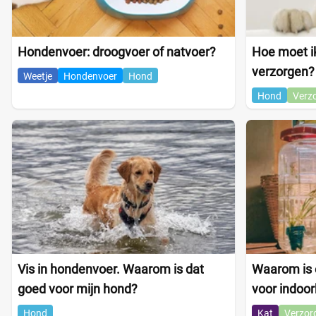
Hondenvoer: droogvoer of natvoer?
Hoe moet ik
verzorgen?
Weetje
Hondenvoer
Hond
Hond
Verz
Vis in hondenvoer. Waarom is dat
Waarom is e
goed voor mijn hond?
voor indoor
Hond
Kat
Verzor