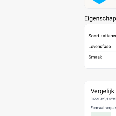
Eigenscha
Soort kattenv
Levensfase
Smaak
Vergelijk
mooi textje over
Formaat verpak