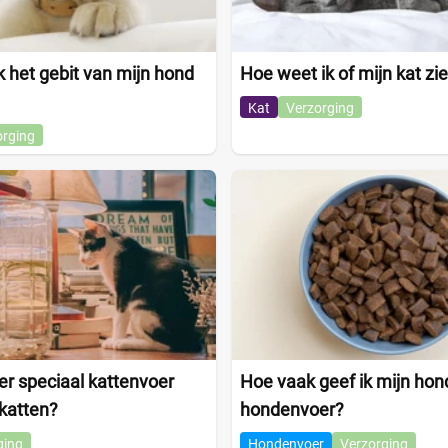
 het gebit van mijn hond
Hoe weet ik of mijn kat zie
Kat
Verzorging
orging
r speciaal kattenvoer
Hoe vaak geef ik mijn hon
katten?
hondenvoer?
ging
Hondenvoer
Verzorging