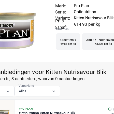
Merk:
Pro Plan
Serie:
Optinutrition
Variant:
Kitten Nutrisavour Blik
Prijs
€14,93 per kg
vanaf:
Varianten
Groentemix
Adult 7+ Nutrisavour
€9,86 per kg
€13,23 per kg
anbiedingen voor Kitten Nutrisavour Blik
n bij 3 aanbieders, waarvan
0 aanbiedingen.
Verpakking
Alles
PRO PLAN
O
Optinutrition Kitten Nutrisavour Blik
b