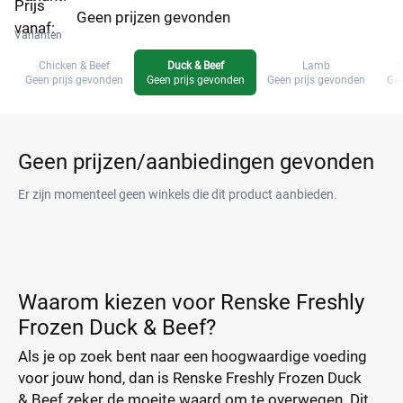
Prijs
Geen prijzen gevonden
vanaf:
Varianten
Chicken & Beef
Duck & Beef
Lamb
S
Geen prijs gevonden
Geen prijs gevonden
Geen prijs gevonden
Gee
Geen prijzen/aanbiedingen gevonden
Er zijn momenteel geen winkels die dit product aanbieden.
Waarom kiezen voor Renske Freshly
Frozen Duck & Beef?
Als je op zoek bent naar een hoogwaardige voeding
voor jouw hond, dan is Renske Freshly Frozen Duck
& Beef zeker de moeite waard om te overwegen. Dit