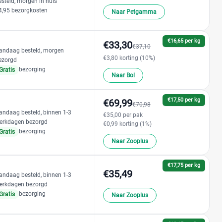
esteld, morgen in huis
4,95 bezorgkosten
Naar Petgamma
€16,65 per kg
€33,30
€37,10
andaag besteld, morgen
€3,80 korting (10%)
ezorgd
bezorging
Gratis
Naar Bol
€17,50 per kg
€69,99
€70,98
andaag besteld, binnen 1-3
€35,00 per pak
erkdagen bezorgd
€0,99 korting (1%)
bezorging
Gratis
Naar Zooplus
€17,75 per kg
€35,49
andaag besteld, binnen 1-3
erkdagen bezorgd
bezorging
Gratis
Naar Zooplus