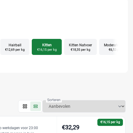
Hairball
Kitten
Kitten Natvoer
Moderate Calorie
€12,69 per kg
€16,15 per kg
€18,35 per kg
€6,13 per kg
Sorteren
€16,15 per kg
€32,29
p werkdagen voor 23:00