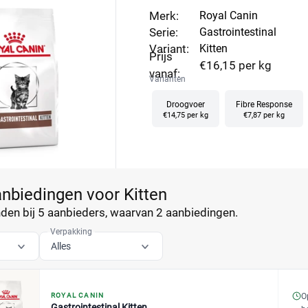
en kleine portie genoeg energie binnen.
Merk:
Royal Canin
Serie:
Gastrointestinal
Variant:
Kitten
Prijs
€16,15 per kg
vanaf:
Varianten
Droogvoer
Fibre Response
€14,75 per kg
€7,87 per kg
anbiedingen voor Kitten
en bij 5 aanbieders, waarvan
2 aanbiedingen.
Verpakking
Alles
ROYAL CANIN
O
Gastrointestinal Kitten