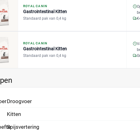
ROYAL CANIN
O
Gastrointestinal Kitten
b
Standaard pak van 0,4 kg
€
ROYAL CANIN
V
Gastrointestinal Kitten
b
Standaard pak van 0,4 kg
G
ppen
oer
Droogvoer
Kitten
efte
Spijsvertering