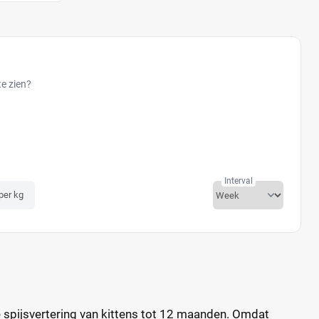
te zien?
Interval
 per kg
e spijsvertering van kittens tot 12 maanden. Omdat