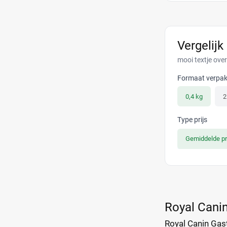
Vergelijk
mooi textje ove
Formaat verpak
0,4 kg
2
Type prijs
Gemiddelde pr
Royal Canin
Royal Canin Gast