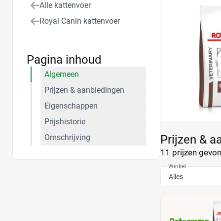
Alle kattenvoer
kitten ook met e
Royal Canin kattenvoer
Pagina inhoud
Algemeen
Prijzen & aanbiedingen
Eigenschappen
Prijshistorie
Omschrijving
Prijzen & a
11 prijzen
gevond
Winkel
Alles