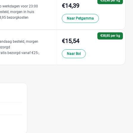
€35,98 per kg
€14,39
p werkdagen voor 23:00
esteld, morgen in huis
4,95 bezorgkosten
Naar Petgamma
€38,85 per kg
€15,54
andaag besteld, morgen
ezorgd
ratis bezorgd vanaf €25-,
Naar Bol