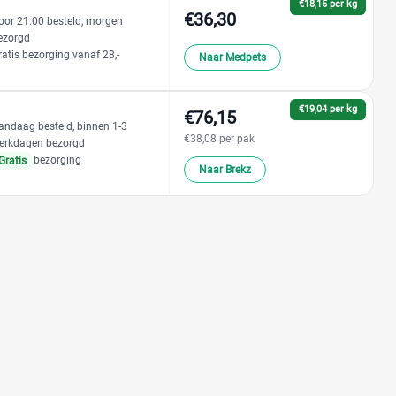
€18,15 per kg
€36,30
oor 21:00 besteld, morgen
ezorgd
ratis bezorging vanaf 28,-
Naar Medpets
€19,04 per kg
€76,15
andaag besteld, binnen 1-3
€38,08 per pak
erkdagen bezorgd
bezorging
Gratis
Naar Brekz