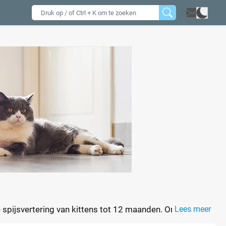
e spijsvertering van kittens tot 12 maanden. Omdat een
Lees meer
m en eiwitten. Dankzij het hoge energiegehalte krijgt uw