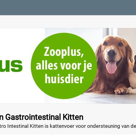
n Gastrointestinal Kitten
ro Intestinal Kitten is kattenvoer voor ondersteuning van d
 groei is, bevat deze voeding aangepaste gehaltes aan calciu