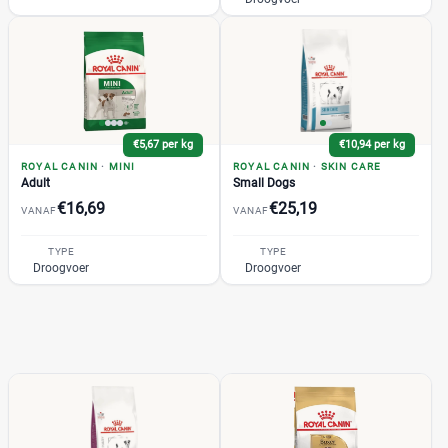
€5,67 per kg
€10,94 per kg
ROYAL CANIN
·
MINI
ROYAL CANIN
·
SKIN CARE
Adult
Small Dogs
€16,69
€25,19
VANAF
VANAF
TYPE
TYPE
Droogvoer
Droogvoer