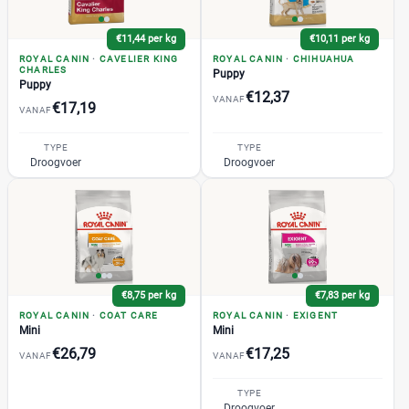
€11,44 per kg
€10,11 per kg
ROYAL CANIN
·
CAVELIER KING
ROYAL CANIN
·
CHIHUAHUA
CHARLES
Puppy
Puppy
€12,37
VANAF
€17,19
VANAF
TYPE
TYPE
Droogvoer
Droogvoer
€8,75 per kg
€7,83 per kg
ROYAL CANIN
·
COAT CARE
ROYAL CANIN
·
EXIGENT
Mini
Mini
€26,79
€17,25
VANAF
VANAF
TYPE
Droogvoer