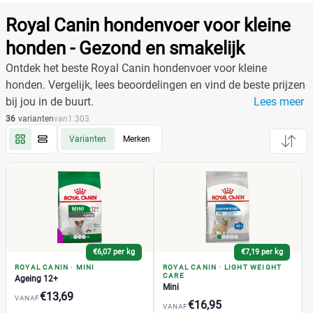
Producten
Filter
Royal Canin hondenvoer voor kleine
Reset alle filters
honden - Gezond en smakelijk
Ontdek het beste Royal Canin hondenvoer voor kleine
honden. Vergelijk, lees beoordelingen en vind de beste prijzen
Merk
Reset
bij jou in de buurt.
Lees meer
36
varianten
van
1.303
Varianten
Merken
Royal Canin
(36)
Boxer
(1)
Bulldog
(2)
Cavelier King Charles
(3)
Chihuahua
(2)
Coat Care
€6,07 per kg
€7,19 per kg
(1)
ROYAL CANIN
·
MINI
ROYAL CANIN
·
LIGHT WEIGHT
Dental Care
(1)
CARE
Ageing 12+
Mini
Dental Hond
(1)
€13,69
VANAF
€16,95
VANAF
+17 meer
▼