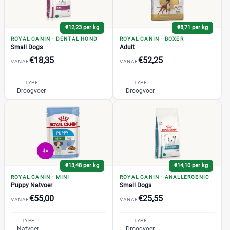
€12,23 per kg
€8,71 per kg
ROYAL CANIN
·
DENTAL HOND
ROYAL CANIN
·
BOXER
Small Dogs
Adult
€18,35
€52,25
VANAF
VANAF
TYPE
TYPE
Droogvoer
Droogvoer
€13,48 per kg
€14,10 per kg
ROYAL CANIN
·
MINI
ROYAL CANIN
·
ANALLERGENIC
Puppy Natvoer
Small Dogs
€55,00
€25,55
VANAF
VANAF
TYPE
TYPE
Natvoer
Droogvoer