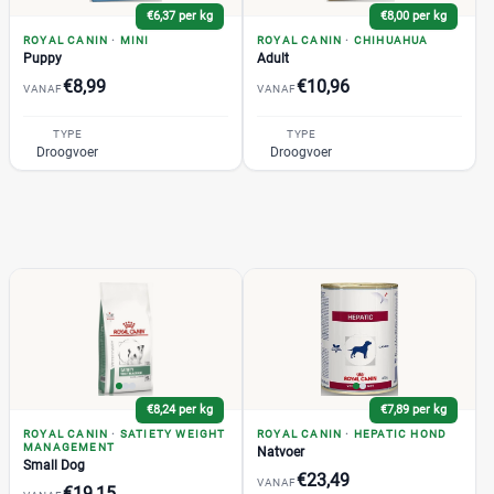
€6,37 per kg
€8,00 per kg
Fokker
(0)
ROYAL CANIN
·
MINI
ROYAL CANIN
·
CHIHUAHUA
Frolic
(0)
Puppy
Adult
Kortingspercentage
€8,99
€10,96
Gilpa
(0)
VANAF
VANAF
%
%
Grandorf
(3)
TYPE
TYPE
Happy Dog
(0)
Droogvoer
Droogvoer
Hill's
(5)
IAMS
(4)
Verpakking
Josera
(0)
Blik
(0)
Lukos
(0)
Maaltijdzakje
(3)
Nutrivet
(0)
Standaard pak
(33)
Pedigree
(11)
Voordeelpak
(3)
Perfect Fit
(0)
Prins
(19)
€8,24 per kg
€7,89 per kg
Soort hondenvoer
Pro Plan
(3)
ROYAL CANIN
·
SATIETY WEIGHT
ROYAL CANIN
·
HEPATIC HOND
MANAGEMENT
Natvoer
Purizon
(0)
Droogvoer
(31)
Small Dog
€23,49
VANAF
Renske
(0)
Natvoer
€19,15
(4)