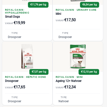
+15 meer
▼
€11,79 per kg
€6,54 per kg
ROYAL CANIN
·
ROYAL CANIN
·
URINARY CARE
HYPOALLERGENIC
Mini
Small Dogs
Winkel
€17,50
VANAF
€19,99
VANAF
TYPE
TYPE
Droogvoer
Droogvoer
Supermarkt
(0)
Albert Heijn
(0)
Jumbo
(0)
Plus
(0)
Webshop
(145)
Amazon
(2)
€7,37 per kg
€12,10 per kg
Bol
(34)
ROYAL CANIN
·
HEPATIC HOND
ROYAL CANIN
·
MINI
Droogvoer
Ageing 12+ Natvoer
Brekz
(31)
€17,65
€12,34
VANAF
VANAF
DierenwinkelXL
(6)
Huisdierenbazaar
(0)
TYPE
TYPE
Droogvoer
Natvoer
Joybuy
(0)