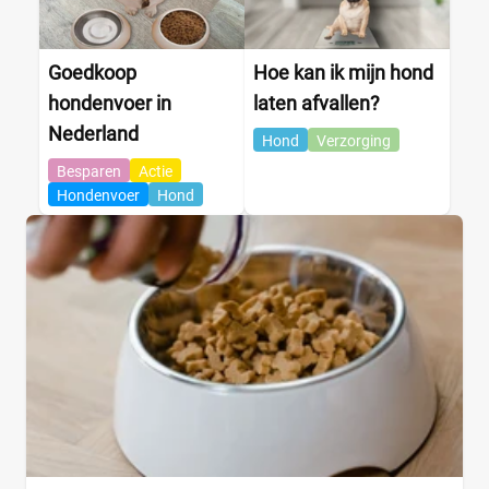
Goedkoop
Hoe kan ik mijn hond
hondenvoer in
laten afvallen?
Nederland
Hond
Verzorging
Besparen
Actie
Hondenvoer
Hond