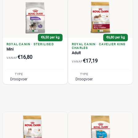
Medpets
(13)
+3 meer
▼
€6,50 per kg
€6,80 per kg
ROYAL CANIN
·
STERILISED
ROYAL CANIN
·
CAVELIER KING
CHARLES
Mini
Adult
€16,80
VANAF
€17,19
VANAF
TYPE
TYPE
Droogvoer
Droogvoer