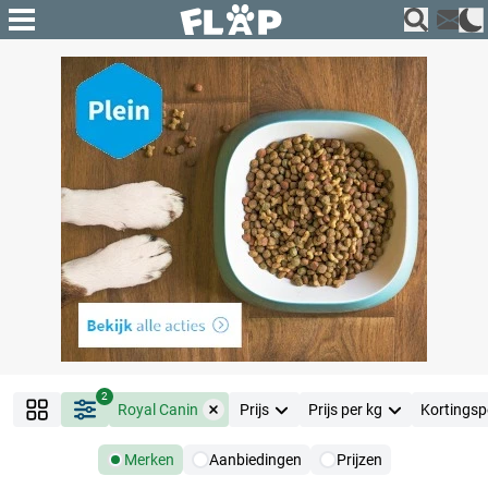
2
Royal Canin
Prijs
Prijs per kg
Kortingsp
Merken
Aanbiedingen
Prijzen