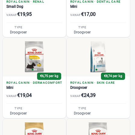
ROYAL CANIN
·
RENAL
ROYAL CANIN
·
DENTAL CARE
Small Dog
Mini
Beagle
(0)
€19,95
€17,00
VANAF
VANAF
Bichon Frise
(0)
Boxer
(1)
TYPE
TYPE
Droogvoer
Droogvoer
Bulldog
(2)
Cavlier King Charles
(3)
Chihuahua
(2)
Cocker
(0)
+21 meer
▼
€6,75 per kg
€8,74 per kg
ROYAL CANIN
·
DERMACOMFORT
ROYAL CANIN
·
SKIN CARE
Voedingsbehoefte
Mini
Droogvoer
€19,04
€24,39
VANAF
VANAF
TYPE
TYPE
Artrose
(0)
Droogvoer
Droogvoer
Castratie
(1)
Diabetes
(0)