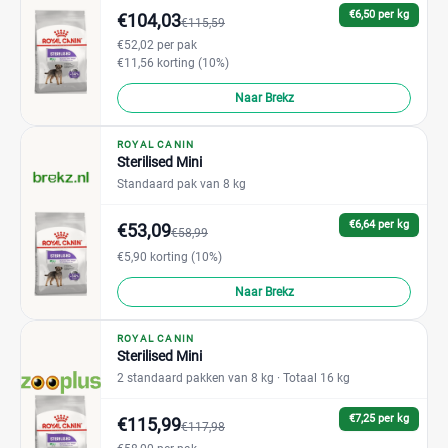
€6,50 per kg
€104,03
€115,59
€52,02 per pak
€11,56 korting (10%)
Naar Brekz
ROYAL CANIN
Sterilised Mini
Standaard pak van 8 kg
€6,64 per kg
€53,09
€58,99
€5,90 korting (10%)
Naar Brekz
ROYAL CANIN
Sterilised Mini
2 standaard pakken van 8 kg
· Totaal 16 kg
€7,25 per kg
€115,99
€117,98