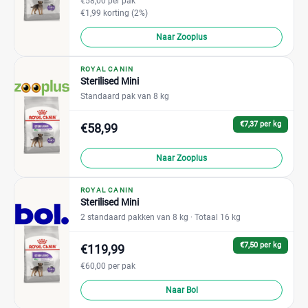
€58,00 per pak
€1,99 korting (2%)
Naar Zooplus
ROYAL CANIN
Sterilised Mini
Standaard pak van 8 kg
€7,37 per kg
€58,99
Naar Zooplus
ROYAL CANIN
Sterilised Mini
2 standaard pakken van 8 kg
· Totaal 16 kg
€7,50 per kg
€119,99
€60,00 per pak
Naar Bol