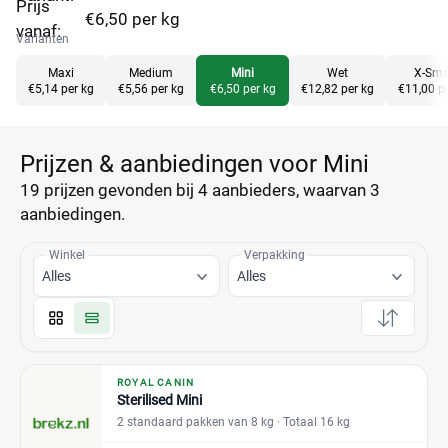
Prijs
€6,50 per kg
vanaf:
Varianten
Maxi
Medium
Mini
Wet
X-Sma
€5,14 per kg
€5,56 per kg
€6,50 per kg
€12,82 per kg
€11,00 p
Prijzen & aanbiedingen voor Mini
19 prijzen
gevonden bij 4 aanbieders, waarvan
3
aanbiedingen.
Winkel
Verpakking
Alles
Alles
ROYAL CANIN
Sterilised Mini
2 standaard pakken van 8 kg
· Totaal 16 kg