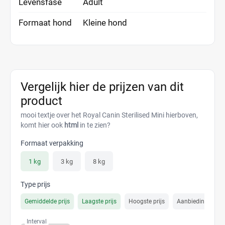
Levensfase
Adult
Formaat hond
Kleine hond
Vergelijk hier de prijzen van dit
product
mooi textje over het Royal Canin Sterilised Mini hierboven,
komt hier ook
html
in te zien?
Formaat verpakking
1 kg
3 kg
8 kg
Type prijs
Gemiddelde prijs
Laagste prijs
Hoogste prijs
Aanbiedings prijs
Interval