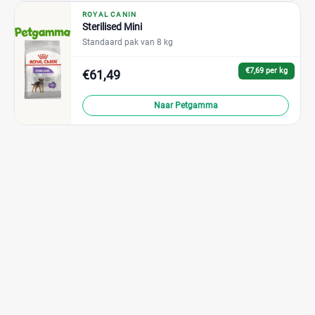
ROYAL CANIN
Sterilised Mini
Standaard pak van 8 kg
€7,69 per kg
€61,49
Naar Petgamma