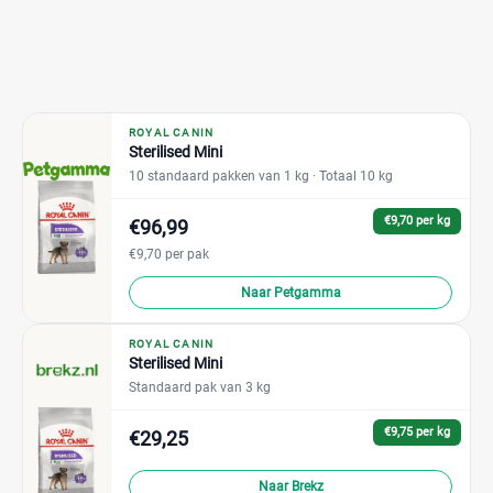
ROYAL CANIN
Sterilised Mini
10 standaard pakken van 1 kg
· Totaal 10 kg
€9,70 per kg
€96,99
€9,70 per pak
Naar Petgamma
ROYAL CANIN
Sterilised Mini
Standaard pak van 3 kg
€9,75 per kg
€29,25
Naar Brekz