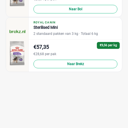
Naar Bol
ROYAL CANIN
Sterilised Mini
2 standaard pakken van 3 kg
· Totaal 6 kg
€9,56 per kg
€57,35
€28,68 per pak
Naar Brekz