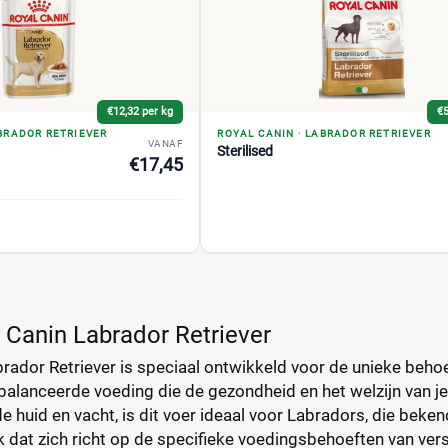
€12,32 per kg
€5
BRADOR RETRIEVER
ROYAL CANIN
·
LABRADOR RETRIEVER
VANAF
Sterilised
€17,45
 Canin Labrador Retriever
rador Retriever is speciaal ontwikkeld voor de unieke behoe
ebalanceerde voeding die de gezondheid en het welzijn van j
 huid en vacht, is dit voer ideaal voor Labradors, die beken
 dat zich richt op de specifieke voedingsbehoeften van ver