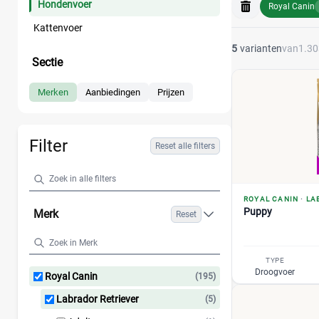
Hondenvoer
Royal Canin
Kattenvoer
5
varianten
van
1.30
Sectie
Merken
Aanbiedingen
Prijzen
Filter
Reset alle filters
ROYAL CANIN
·
LA
Puppy
Merk
Reset
TYPE
Droogvoer
Royal Canin
(195)
Labrador Retriever
(5)