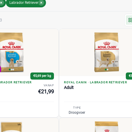
Labrador Retriever
3
€5,69 per kg
€5
BRADOR RETRIEVER
ROYAL CANIN
·
LABRADOR RETRIEVER
VANAF
Adult
€21,99
TYPE
Droogvoer