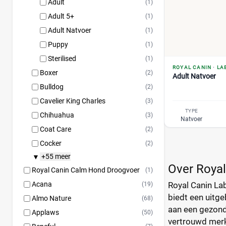
Adult
(1)
Adult 5+
(1)
Adult Natvoer
(1)
Puppy
(1)
Sterilised
(1)
ROYAL CANIN
·
LA
Boxer
(2)
Adult Natvoer
Bulldog
(2)
Cavelier King Charles
(3)
TYPE
Chihuahua
(3)
Natvoer
Coat Care
(2)
Cocker
(2)
+55 meer
▼
Over Royal
Royal Canin Calm Hond Droogvoer
(1)
Acana
Royal Canin Lab
(19)
biedt een uitg
Almo Nature
(68)
aan een gezonde
Applaws
(50)
vertrouwd merk