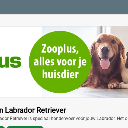
n Labrador Retriever
dor Retriever is speciaal hondenvoer voor jouw Labrador. Het o
met lekkere smaken en voedingsstoffen.