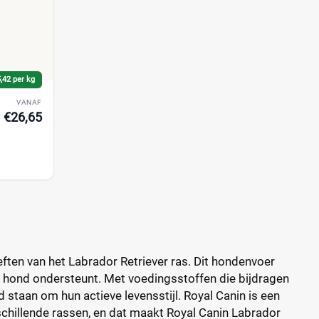
,42 per kg
VANAF
€26,65
ften van het Labrador Retriever ras. Dit hondenvoer
e hond ondersteunt. Met voedingsstoffen die bijdragen
d staan om hun actieve levensstijl. Royal Canin is een
schillende rassen, en dat maakt Royal Canin Labrador