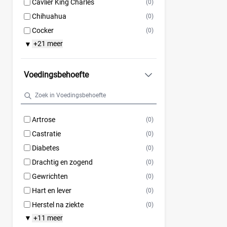
Cavlier King Charles
(0)
Chihuahua
(0)
Cocker
(0)
+21 meer
▼
Voedingsbehoefte
Artrose
(0)
Castratie
(0)
Diabetes
(0)
Drachtig en zogend
(0)
Gewrichten
(0)
Hart en lever
(0)
Herstel na ziekte
(0)
+11 meer
▼