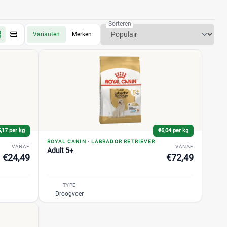
Sorteren
Varianten
Merken
,17 per kg
€6,04 per kg
ROYAL CANIN
·
LABRADOR RETRIEVER
VANAF
VANAF
Adult 5+
€24,49
€72,49
TYPE
Droogvoer