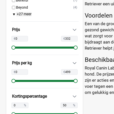
Beneful
(7)
Retriever een u
Beyond
(4)
+27 meer
Voordelen 
▼
BF Petfood
(29)
Bonzo
(18)
Een van de groo
Bosch
(57)
Prijs
gezond gewicht.
wat zorgt voor
Briantos
(12)
€
€
bijdraagt aan d
CaroCroc
(14)
Retriever helpt
Cavom
(7)
Darf
(49)
Beschikba
Prijs per kg
Denkadog
(21)
Royal Canin Lab
Edgard & Cooper
(32)
€
€
hond. De prijze
Eukanuba
(72)
zijn er acties 
Fokker
voer tegen een 
(25)
om gelukkig en 
Frolic
(3)
Kortingspercentage
Gilpa
(2)
%
%
Grandorf
(21)