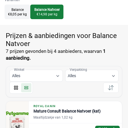
Varianten
Balance
Balance Natvoer
€8,05 per kg
€14,98 per kg
Prijzen & aanbiedingen voor Balance
Natvoer
7 prijzen
gevonden bij 4 aanbieders, waarvan
1
aanbieding.
Winkel
Verpakking
Alles
Alles
ROYAL CANIN
Mature Consult Balance Natvoer (kat)
Maaltijdzakje van 1,02 kg