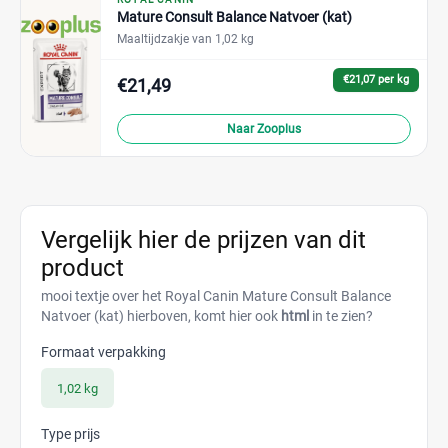
Mature Consult Balance Natvoer (kat)
Maaltijdzakje van 1,02 kg
€21,07 per kg
€21,49
Naar Zooplus
Vergelijk hier de prijzen van dit
product
mooi textje over het Royal Canin Mature Consult Balance
Natvoer (kat) hierboven, komt hier ook
html
in te zien?
Formaat verpakking
1,02 kg
Type prijs