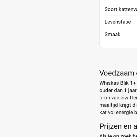
Soort kattenv
Levensfase
Smaak
Voedzaam e
Whiskas Blik 1+ 
ouder dan 1 jaar
bron van eiwitte
maaltijd krijgt 
kat vol energie bl
Prijzen en 
Als je op zoek b