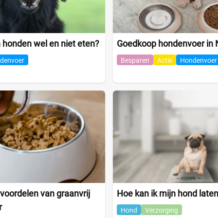
honden wel en niet eten?
Goedkoop hondenvoer in 
denvoer
Besparen
Actie
Hondenvoer
 voordelen van graanvrij
Hoe kan ik mijn hond laten
r
Hond
Verzorging