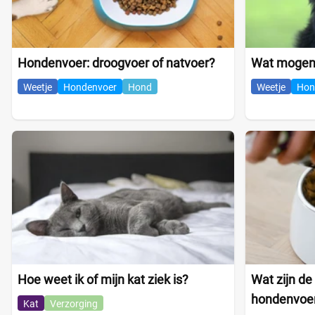
Hondenvoer: droogvoer of natvoer?
Wat mogen 
Weetje
Hondenvoer
Hond
Weetje
Hon
Hoe weet ik of mijn kat ziek is?
Wat zijn de
hondenvoe
Kat
Verzorging