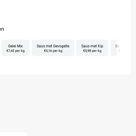
en
Gelei Mix
Saus met Gevogelte
Saus met Kip
Saus met R
€7,43 per kg
€5,16 per kg
€5,98 per kg
€4,73 per k