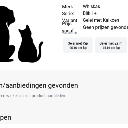
Merk:
Whiskas
Serie:
Blik 1+
Variant:
Gelei met Kalkoen
Prijs
Geen prijzen gevond
vanaf:
Varianten
Gelei met Kip
Gelei met Zalm
€5,16 per kg
€5,16 per kg
en/aanbiedingen gevonden
een winkels die dit product aanbieden.
ppen