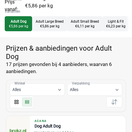
Prijs
€5,86 per kg
vanaf:
Varianten
Adult Dog
Adult Large Breed
Adult Small Breed
Light & Fit
€5,86 per kg
€5,86 per kg
€6,11 per kg
€6,23 per kg
Prijzen & aanbiedingen voor Adult
Dog
17 prijzen
gevonden bij 4 aanbieders, waarvan
6
aanbiedingen.
Winkel
Verpakking
Alles
Alles
ACANA
Dog Adult Dog