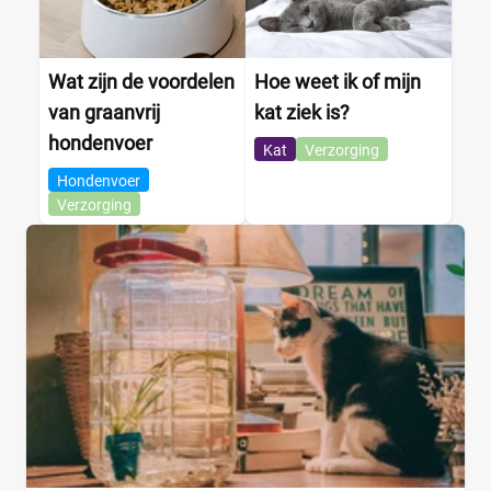
Wat zijn de voordelen
Hoe weet ik of mijn
van graanvrij
kat ziek is?
hondenvoer
Kat
Verzorging
Hondenvoer
Verzorging