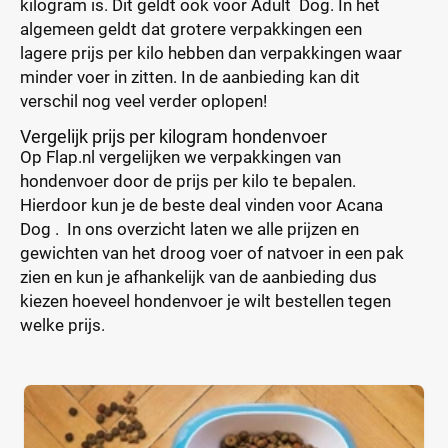
kilogram is. Dit geldt ook voor Adult Dog. In het
algemeen geldt dat grotere verpakkingen een
lagere prijs per kilo hebben dan verpakkingen waar
minder voer in zitten. In de aanbieding kan dit
verschil nog veel verder oplopen!
Vergelijk prijs per kilogram hondenvoer
Op Flap.nl vergelijken we verpakkingen van
hondenvoer door de prijs per kilo te bepalen.
Hierdoor kun je de beste deal vinden voor Acana
Dog . In ons overzicht laten we alle prijzen en
gewichten van het droog voer of natvoer in een pak
zien en kun je afhankelijk van de aanbieding dus
kiezen hoeveel hondenvoer je wilt bestellen tegen
welke prijs.