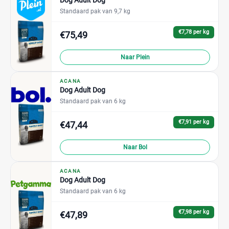
Dog Adult Dog
Standaard pak van 9,7 kg
€7,78 per kg
€75,49
Naar Plein
ACANA
Dog Adult Dog
Standaard pak van 6 kg
€7,91 per kg
€47,44
Naar Bol
ACANA
Dog Adult Dog
Standaard pak van 6 kg
€7,98 per kg
€47,89