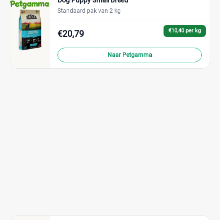
Dog Puppy Small Breed
Standaard pak van 2 kg
€10,40 per kg
€20,79
Naar Petgamma