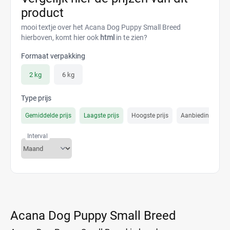
product
mooi textje over het Acana Dog Puppy Small Breed
hierboven, komt hier ook
html
in te zien?
Formaat verpakking
2 kg
6 kg
Type prijs
Gemiddelde prijs
Laagste prijs
Hoogste prijs
Aanbiedings prijs
Interval
Acana Dog Puppy Small Breed