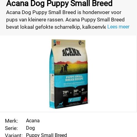
Acana Dog Puppy Small Breed
Acana Dog Puppy Small Breed is hondenvoer voor
pups van kleinere rassen. Acana Puppy Small Breed
bevat lokaal gefokte scharrelkip, kalkoenvlees,
Lees meer
scharreleieren en zongerijpt fruit en groenten. Het is
rijk aan de beste voedingsstoffen, speciaal voor jouw
pup. Bekijk alle hondenvoer prijzen en vind de beste
aanbeiding voor jouw hondenbrokken.
Merk:
Acana
Serie:
Dog
Variant:
Puppy Small Breed