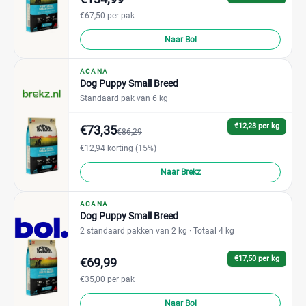
€67,50 per pak
Naar Bol
ACANA
Dog Puppy Small Breed
Standaard pak van 6 kg
€12,23 per kg
€73,35
€86,29
€12,94 korting (15%)
Naar Brekz
ACANA
Dog Puppy Small Breed
2 standaard pakken van 2 kg
· Totaal 4 kg
€17,50 per kg
€69,99
€35,00 per pak
Naar Bol