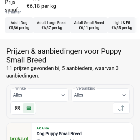
Prijs
€6,18 per kg
vanaf:
Varianten
Adult Dog
Adult Large Breed
Adult Small Breed
Light & Fit
€5,86 per kg
€6,37 per kg
€6,11 per kg
€6,35 per kg
Prijzen & aanbiedingen voor Puppy
Small Breed
11 prijzen
gevonden bij 5 aanbieders, waarvan
3
aanbiedingen.
Winkel
Verpakking
Alles
Alles
ACANA
Dog Puppy Small Breed