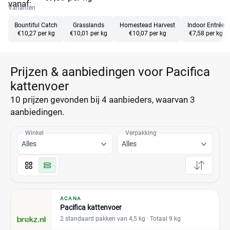
vanaf:
Varianten
Bountiful Catch
Grasslands
Homestead Harvest
Indoor Entrée
€10,27 per kg
€10,01 per kg
€10,07 per kg
€7,58 per kg
Prijzen & aanbiedingen voor Pacifica
kattenvoer
10 prijzen
gevonden bij 4 aanbieders, waarvan
3
aanbiedingen.
Winkel
Verpakking
Alles
Alles
ACANA
Pacifica kattenvoer
2 standaard pakken van 4,5 kg
· Totaal 9 kg