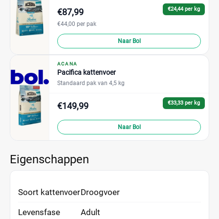
€24,44 per kg
€87,99
€44,00 per pak
Naar Bol
ACANA
Pacifica kattenvoer
Standaard pak van 4,5 kg
€33,33 per kg
€149,99
Naar Bol
Eigenschappen
Soort kattenvoer
Droogvoer
Levensfase
Adult