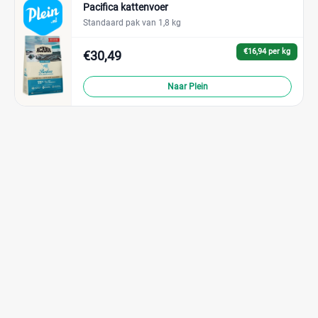
Pacifica kattenvoer
Standaard pak van 1,8 kg
€16,94 per kg
€30,49
Naar Plein