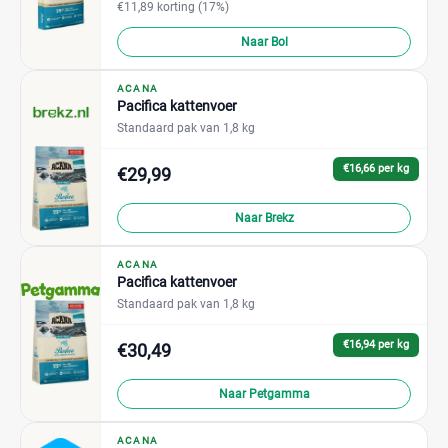
€11,89 korting (17%)
Naar Bol
ACANA
Pacifica kattenvoer
Standaard pak van 1,8 kg
€16,66 per kg
€29,99
Naar Brekz
ACANA
Pacifica kattenvoer
Standaard pak van 1,8 kg
€16,94 per kg
€30,49
Naar Petgamma
ACANA