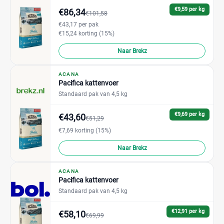
€9,59 per kg
€86,34
€101,58
€43,17 per pak
€15,24 korting (15%)
Naar Brekz
ACANA
Pacifica kattenvoer
Standaard pak van 4,5 kg
€9,69 per kg
€43,60
€51,29
€7,69 korting (15%)
Naar Brekz
ACANA
Pacifica kattenvoer
Standaard pak van 4,5 kg
€12,91 per kg
€58,10
€69,99