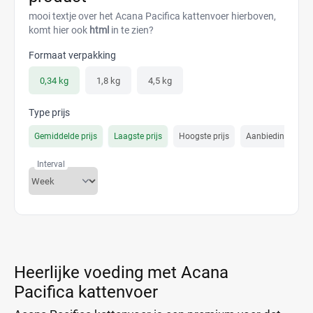
mooi textje over het Acana Pacifica kattenvoer hierboven,
komt hier ook
html
in te zien?
Formaat verpakking
0,34 kg
1,8 kg
4,5 kg
Type prijs
Gemiddelde prijs
Laagste prijs
Hoogste prijs
Aanbiedings prijs
Interval
Heerlijke voeding met Acana
Pacifica kattenvoer