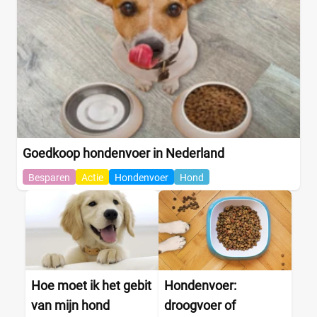
Goedkoop hondenvoer in Nederland
Besparen
Actie
Hondenvoer
Hond
Hoe moet ik het gebit
Hondenvoer:
van mijn hond
droogvoer of