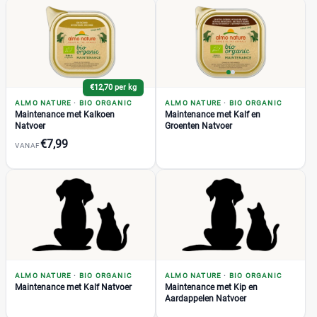
Natvoer
BIO ORGANIC Maintenance met Kip Natvoer
(1)
BIO ORGANIC Maintenance met Rund en Groenten
(1)
Natvoer
+7 meer
▼
€12,70 per kg
Daily
(12)
ALMO NATURE
·
BIO ORGANIC
ALMO NATURE
·
BIO ORGANIC
HFC
Maintenance met Kalkoen
Maintenance met Kalf en
(32)
Natvoer
Groenten Natvoer
Holistic
(10)
€7,99
VANAF
Royal Canin Calm Hond Droogvoer
(1)
Acana
(19)
Applaws
(50)
Beneful
(7)
Beyond
(4)
BF Petfood
(29)
+27 meer
▼
Bonzo
(18)
ALMO NATURE
·
BIO ORGANIC
ALMO NATURE
·
BIO ORGANIC
Maintenance met Kalf Natvoer
Maintenance met Kip en
Bosch
(57)
Aardappelen Natvoer
Briantos
(12)
Prijs