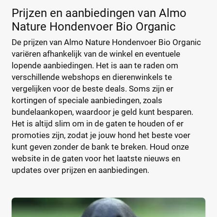
Prijzen en aanbiedingen van Almo
Voedingsbehoefte
Nature Hondenvoer Bio Organic
De prijzen van Almo Nature Hondenvoer Bio Organic
variëren afhankelijk van de winkel en eventuele
Artrose
(0)
lopende aanbiedingen. Het is aan te raden om
Castratie
(0)
verschillende webshops en dierenwinkels te
Diabetes
(0)
vergelijken voor de beste deals. Soms zijn er
Drachtig en zogend
(0)
kortingen of speciale aanbiedingen, zoals
Gewrichten
bundelaankopen, waardoor je geld kunt besparen.
(0)
Het is altijd slim om in de gaten te houden of er
Hart en lever
(0)
promoties zijn, zodat je jouw hond het beste voer
Herstel na ziekte
(0)
kunt geven zonder de bank te breken. Houd onze
+11 meer
▼
website in de gaten voor het laatste nieuws en
updates over prijzen en aanbiedingen.
Smaak