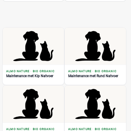
CaroCroc
(14)
€
€
Cavom
(7)
Darf
(49)
Denkadog
(21)
Prijs per kg
Edgard & Cooper
(32)
Eukanuba
(72)
€
€
Fokker
(25)
Frolic
(3)
ALMO NATURE
Gilpa
·
BIO ORGANIC
ALMO NATURE
·
BIO ORGANIC
(2)
Kortingspercentage
Maintenance met Kip Natvoer
Maintenance met Rund Natvoer
Grandorf
(21)
%
%
Happy Dog
(85)
Hill's
(145)
IAMS
(11)
Josera
(53)
Verpakking
Lukos
(8)
Blik
(0)
Nutrivet
(6)
ALMO NATURE
·
BIO ORGANIC
ALMO NATURE
·
BIO ORGANIC