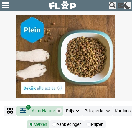
2
Almo Nature
Prijs
Prijs per kg
Kortings
Merken
Aanbiedingen
Prijzen