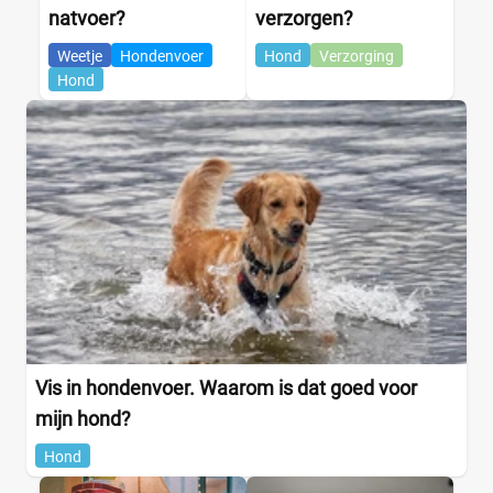
natvoer?
verzorgen?
Webshop
(3)
Amazon
(0)
Weetje
Hondenvoer
Hond
Verzorging
Bol
(0)
Hond
Brekz
(0)
DierenwinkelXL
(0)
Huisdierenbazaar
(0)
Joybuy
(0)
Medpets
(0)
+3 meer
▼
Vis in hondenvoer. Waarom is dat goed voor
mijn hond?
Hond