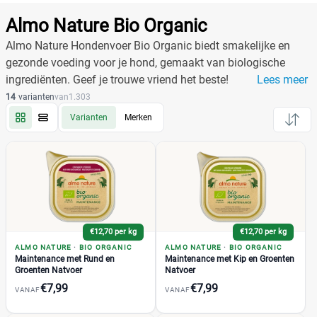
Producten
Filter
Almo Nature Bio Organic
Reset alle filters
Almo Nature Hondenvoer Bio Organic biedt smakelijke en
gezonde voeding voor je hond, gemaakt van biologische
ingrediënten. Geef je trouwe vriend het beste!
Lees meer
Merk
Reset
14
varianten
van
1.303
Varianten
Merken
Almo Nature
(68)
Bio Organic
(14)
BIO ORGANIC Maintenance met Kalf en Groenten
(1)
Natvoer
BIO ORGANIC Maintenance met Kalf Natvoer
€12,70 per kg
€12,70 per kg
(1)
ALMO NATURE
·
BIO ORGANIC
ALMO NATURE
·
BIO ORGANIC
BIO ORGANIC Maintenance met Kalkoen Natvoer
(1)
Maintenance met Rund en
Maintenance met Kip en Groenten
Groenten Natvoer
Natvoer
BIO ORGANIC Maintenance met Kip en Aardappelen
(1)
Natvoer
€7,99
€7,99
VANAF
VANAF
BIO ORGANIC Maintenance met Kip en Groenten
(1)