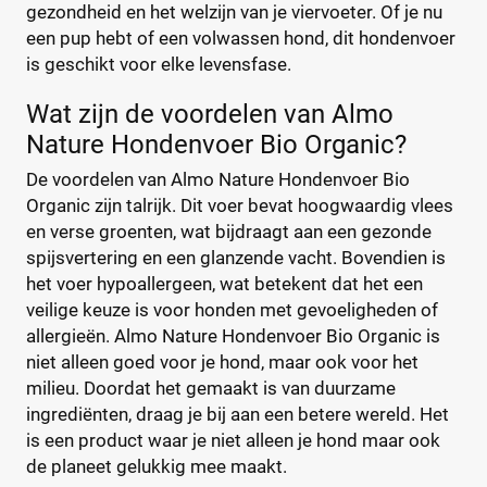
gezondheid en het welzijn van je viervoeter. Of je nu
Glutenvrij
(0)
een pup hebt of een volwassen hond, dit hondenvoer
Graanvrij
(0)
is geschikt voor elke levensfase.
Hypoallergeen
(0)
Wat zijn de voordelen van Almo
Nature Hondenvoer Bio Organic?
Hondenras
De voordelen van Almo Nature Hondenvoer Bio
Organic zijn talrijk. Dit voer bevat hoogwaardig vlees
en verse groenten, wat bijdraagt aan een gezonde
Beagle
(0)
spijsvertering en een glanzende vacht. Bovendien is
Bichon Frise
(0)
het voer hypoallergeen, wat betekent dat het een
Boxer
(0)
veilige keuze is voor honden met gevoeligheden of
Bulldog
(0)
allergieën. Almo Nature Hondenvoer Bio Organic is
niet alleen goed voor je hond, maar ook voor het
Cavlier King Charles
(0)
milieu. Doordat het gemaakt is van duurzame
Chihuahua
(0)
ingrediënten, draag je bij aan een betere wereld. Het
Cocker
(0)
is een product waar je niet alleen je hond maar ook
+21 meer
▼
de planeet gelukkig mee maakt.