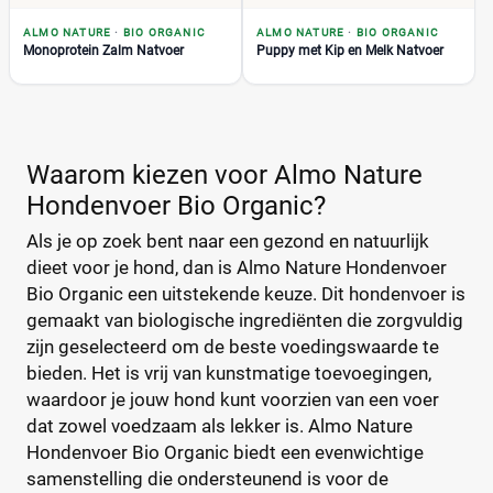
Formaat hond
ALMO NATURE
·
BIO ORGANIC
ALMO NATURE
·
BIO ORGANIC
Monoprotein Zalm Natvoer
Puppy met Kip en Melk Natvoer
Grote hond
(0)
Hele grote hond
(0)
Kleine hond
(0)
Middelgrote hond
(0)
Waarom kiezen voor Almo Nature
Super kleine hond
(0)
Hondenvoer Bio Organic?
Als je op zoek bent naar een gezond en natuurlijk
Eigenschap hondenvoer
dieet voor je hond, dan is Almo Nature Hondenvoer
Bio Organic een uitstekende keuze. Dit hondenvoer is
gemaakt van biologische ingrediënten die zorgvuldig
zijn geselecteerd om de beste voedingswaarde te
Extra vezels
(0)
bieden. Het is vrij van kunstmatige toevoegingen,
Geen kunstmatige geurstoffen
(0)
waardoor je jouw hond kunt voorzien van een voer
Geen kunstmatige kleurstoffen
(0)
dat zowel voedzaam als lekker is. Almo Nature
Geen kunstmatige smaakstoffen
(0)
Hondenvoer Bio Organic biedt een evenwichtige
samenstelling die ondersteunend is voor de
Geen tarwegluten
(0)