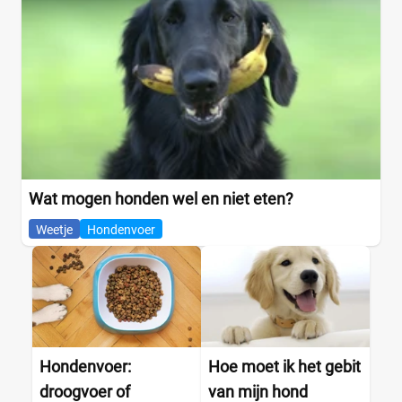
Buffalo
(0)
Eend
(0)
Everzwijn
(0)
Gans
(0)
Gevogelte
(0)
Groenten
(0)
Haring
(0)
+15 meer
▼
Wat mogen honden wel en niet eten?
Weetje
Hondenvoer
Winkel
Supermarkt
(0)
Albert Heijn
(0)
Hondenvoer:
Hoe moet ik het gebit
Jumbo
(0)
droogvoer of
van mijn hond
Plus
(0)