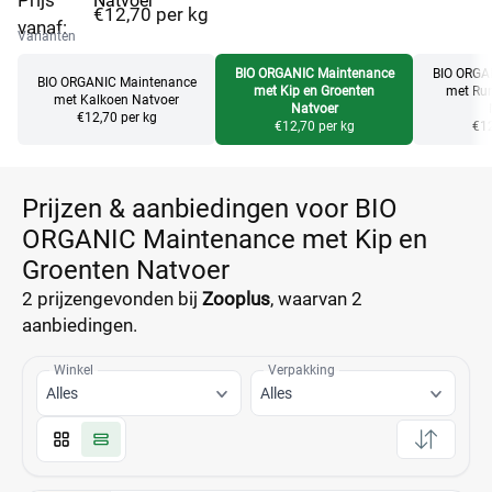
Prijs
Natvoer
€12,70 per kg
vanaf:
Varianten
BIO ORGANIC Maintenance
BIO ORGA
BIO ORGANIC Maintenance
met Kip en Groenten
met Run
met Kalkoen Natvoer
Natvoer
€12,70 per kg
€12,70 per kg
€12
Prijzen & aanbiedingen voor BIO
ORGANIC Maintenance met Kip en
Groenten Natvoer
2 prijzen
gevonden bij
Zooplus
, waarvan
2
aanbiedingen.
Winkel
Verpakking
Alles
Alles