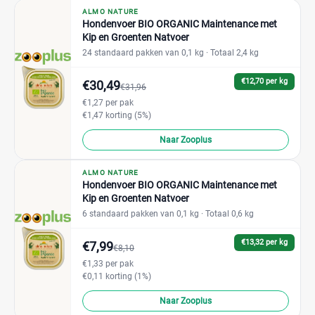
ALMO NATURE
Hondenvoer BIO ORGANIC Maintenance met
Kip en Groenten Natvoer
24 standaard pakken van 0,1 kg
· Totaal 2,4 kg
€12,70 per kg
€30,49
€31,96
€1,27 per pak
€1,47 korting (5%)
Naar Zooplus
ALMO NATURE
Hondenvoer BIO ORGANIC Maintenance met
Kip en Groenten Natvoer
6 standaard pakken van 0,1 kg
· Totaal 0,6 kg
€13,32 per kg
€7,99
€8,10
€1,33 per pak
€0,11 korting (1%)
Naar Zooplus