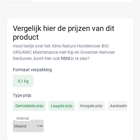
Vergelijk hier de prijzen van dit
product
mooi textje over het Almo Nature Hondenvoer BIO
ORGANIC Maintenance met Kip en Groenten Natvoer
hierboven, komt hier ook
html
in te zien?
Formaat verpakking
0,1 kg
Type prijs
Gemiddelde prijs
Laagste prijs
Hoogste prijs
Aanbiedings prijs
Interval