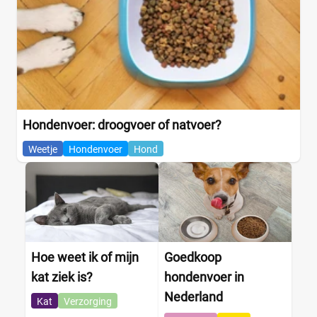
Hondenvoer: droogvoer of natvoer?
Weetje
Hondenvoer
Hond
Hoe weet ik of mijn
Goedkoop
kat ziek is?
hondenvoer in
Nederland
Kat
Verzorging