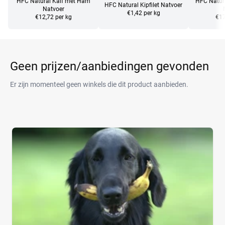
HFC Natural Kalf met Ham
HFC Natur
HFC Natural Kipfilet Natvoer
Natvoer
€1,42 per kg
€12,72 per kg
€17
Geen prijzen/aanbiedingen gevonden
Er zijn momenteel geen winkels die dit product aanbieden.