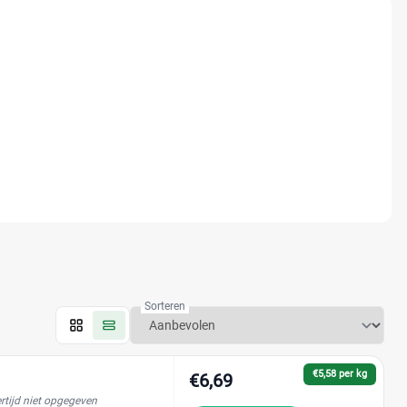
Sorteren
€5,58 per kg
€6,69
rtijd niet opgegeven