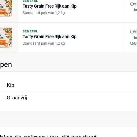
BENEFUL
V
Tasty Grain Free Rijk aan Kip
h
Standaard pak van 1,2 kg
BENEFUL
V
Tasty Grain Free Rijk aan Kip
b
Standaard pak van 1,2 kg
G
ppen
Kip
Graanvrij