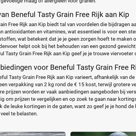
gevoelige maag of allergieën voor granen.
an Beneful Tasty Grain Free Rijk aan Kip
ain Free Rijk aan Kip biedt tal van voordelen die bijdragen a
aan antioxidanten en vitamines, wat essentieel is voor een st
toffen, wat betekent dat je je geen zorgen hoeft te maken o
ndenvoer helpt ook bij het behouden van een gezond gewicht,
l Tasty Grain Free Rijk aan Kip geef je je trouwe viervoeter
nbiedingen voor Beneful Tasty Grain Free R
eful Tasty Grain Free Rijk aan Kip varieert, afhankelijk van 
en verpakking van 2 kg rond de € 15 kost, terwijl grotere v
re prijzen worden er vaak aanbiedingen aangeboden bij vers
ndig om prijzen te vergelijken en op zoek te gaan naar korting
 de leuke kortingen in de gaten, want zo geef je je hond de
veel te belasten.