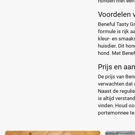
honden met een 
Voordelen v
Beneful Tasty Gr
formule is rijk 
kleur- en smaaks
huisdier. Dit ho
hond. Met Benefu
Prijs en aa
De prijs van Ben
verwachten dat e
Naast de regulie
is altijd versta
vinden. Houd ook
portemonnee te 