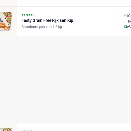
BENEFUL
O
Tasty Grain Free Rijk aan Kip
b
Standaard pak van 1,2 kg
€