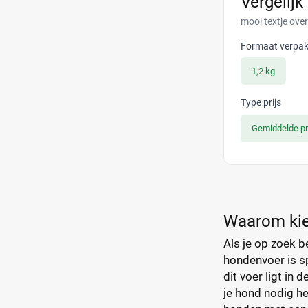
Vergelijk
mooi textje over
Formaat verpak
1,2 kg
Type prijs
Gemiddelde pr
Waarom kiez
Als je op zoek b
hondenvoer is sp
dit voer ligt in
je hond nodig he