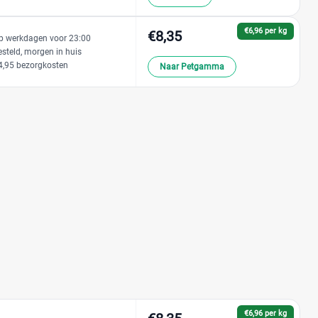
€6,96 per kg
€8,35
p werkdagen voor 23:00
esteld, morgen in huis
4,95 bezorgkosten
Naar Petgamma
€6,96 per kg