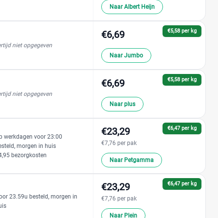
Naar Albert Heijn
€5,58 per kg
€6,69
rtijd niet opgegeven
Naar Jumbo
€5,58 per kg
€6,69
rtijd niet opgegeven
Naar plus
€6,47 per kg
€23,29
p werkdagen voor 23:00
€7,76 per pak
esteld, morgen in huis
4,95 bezorgkosten
Naar Petgamma
€6,47 per kg
€23,29
oor 23.59u besteld, morgen in
€7,76 per pak
uis
Naar Plein