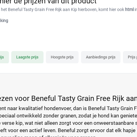
 hier de prijzen van dit product
 het Beneful Tasty Grain Free Rijk aan Kip hierboven, komt hier ook
html
i
king
ijs
Laagste prijs
Hoogste prijs
Aanbiedings prijs
Prijs
en voor Beneful Tasty Grain Free Rijk aan
ent naar kwalitatief hondenvoer, dan is Beneful Tasty Grain F
eciaal ontwikkeld zonder granen, zodat je hond kan genieten 
 de verse kip, wat niet alleen zorgt voor een onweerstaanba
eft voor een actief leven. Beneful zorgt ervoor dat elk hapj