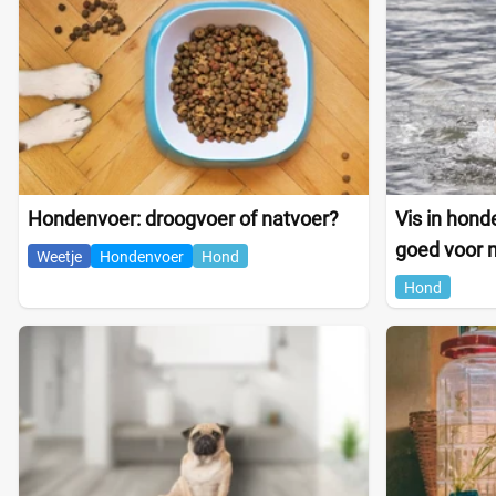
Hondenvoer: droogvoer of natvoer?
Vis in hond
goed voor 
Weetje
Hondenvoer
Hond
Hond