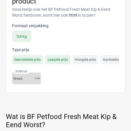
product
mooi textje over het BF Petfood Fresh Meat Kip & Eend
Worst hierboven, komt hier ook
html
in te zien?
Formaat verpakking
0,8 kg
Type prijs
Gemiddelde prijs
Laagste prijs
Hoogste prijs
Aanbiedings prijs
Interval
Wat is BF Petfood Fresh Meat Kip &
Eend Worst?