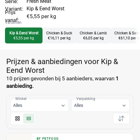
Serie:
Fresh Meat
Variant:
Kip & Eend Worst
Prijs
€5,55 per kg
vanaf:
Varianten
Kip & Eend Worst
Chicken & Duck
Chicken & Lamb
Chicken & Sal
€5,55 per kg
€16,11 per kg
€6,05 per kg
€61,10 per k
Prijzen & aanbiedingen voor Kip &
Eend Worst
10 prijzen
gevonden bij 5 aanbieders, waarvan
1
aanbieding.
Winkel
Verpakking
Alles
Alles
BF PETFOOD