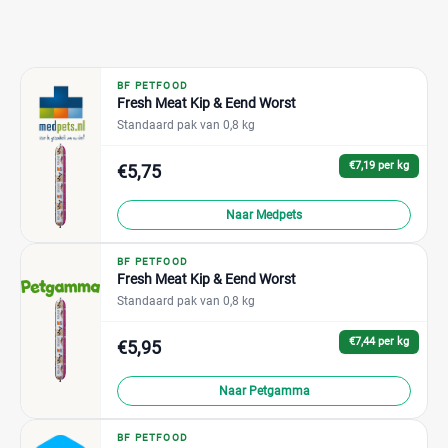
BF PETFOOD
Fresh Meat Kip & Eend Worst
Standaard pak van 0,8 kg
€7,19 per kg
€5,75
Naar Medpets
BF PETFOOD
Fresh Meat Kip & Eend Worst
Standaard pak van 0,8 kg
€7,44 per kg
€5,95
Naar Petgamma
BF PETFOOD