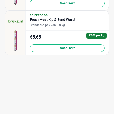
Naar Brekz
BF PETFOOD
Fresh Meat Kip & Eend Worst
Standaard pak van 0,8 kg
€7,06 per kg
€5,65
Naar Brekz