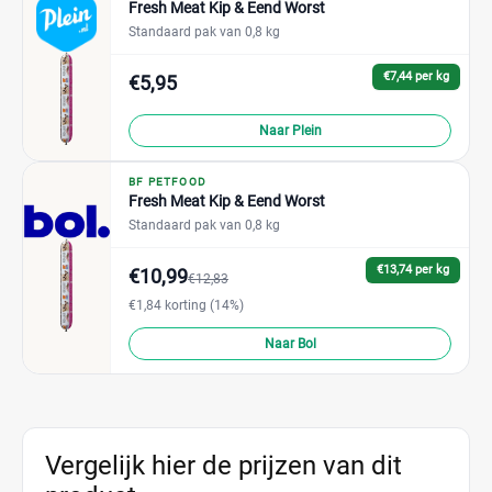
Fresh Meat Kip & Eend Worst
Standaard pak van 0,8 kg
€7,44 per kg
€5,95
Naar Plein
BF PETFOOD
Fresh Meat Kip & Eend Worst
Standaard pak van 0,8 kg
€13,74 per kg
€10,99
€12,83
€1,84 korting (14%)
Naar Bol
Vergelijk hier de prijzen van dit