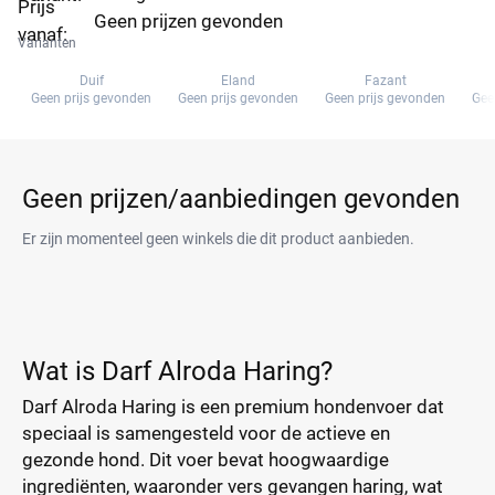
Prijs
Geen prijzen gevonden
vanaf:
Varianten
Duif
Eland
Fazant
Geen prijs gevonden
Geen prijs gevonden
Geen prijs gevonden
Gee
Geen prijzen/aanbiedingen gevonden
Er zijn momenteel geen winkels die dit product aanbieden.
Wat is Darf Alroda Haring?
Darf Alroda Haring is een premium hondenvoer dat
speciaal is samengesteld voor de actieve en
gezonde hond. Dit voer bevat hoogwaardige
ingrediënten, waaronder vers gevangen haring, wat