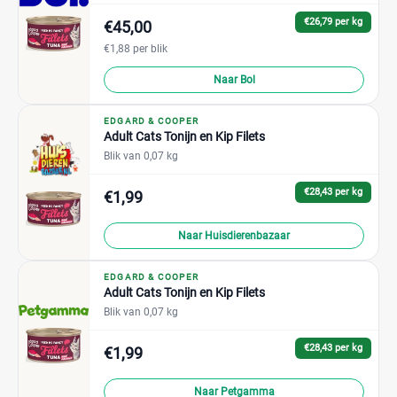
€26,79 per kg
€45,00
€1,88 per blik
Naar Bol
EDGARD & COOPER
Adult Cats Tonijn en Kip Filets
Blik van 0,07 kg
€28,43 per kg
€1,99
Naar Huisdierenbazaar
EDGARD & COOPER
Adult Cats Tonijn en Kip Filets
Blik van 0,07 kg
€28,43 per kg
€1,99
Naar Petgamma