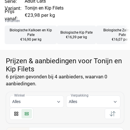
Serie:
Adult Cats
Variant:
Tonijn en Kip Filets
Prijs
€23,98 per kg
vanaf:
Varianten
Biologische Kalkoen en Kip
Biologische Zalm
Biologische Kip Pate
Pate
Pate
€16,39 per kg
€16,90 per kg
€16,07 per 
Prijzen & aanbiedingen voor Tonijn en
Kip Filets
6 prijzen
gevonden bij 4 aanbieders, waarvan
0
aanbiedingen.
Winkel
Verpakking
Alles
Alles