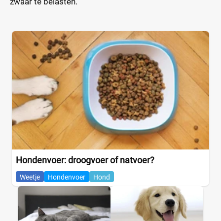
zwaar te belasten.
Hondenvoer: droogvoer of natvoer?
Weetje
Hondenvoer
Hond