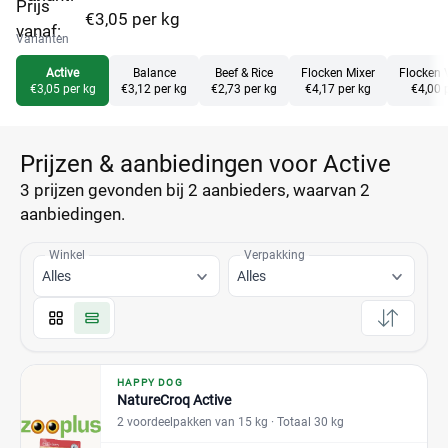
Prijs
€3,05 per kg
vanaf:
Varianten
Active
Balance
Beef & Rice
Flocken Mixer
Flocken 
€3,05 per kg
€3,12 per kg
€2,73 per kg
€4,17 per kg
€4,00 
Prijzen & aanbiedingen voor Active
3 prijzen
gevonden bij 2 aanbieders, waarvan
2
aanbiedingen.
Winkel
Verpakking
Alles
Alles
HAPPY DOG
NatureCroq Active
2 voordeelpakken van 15 kg
· Totaal 30 kg