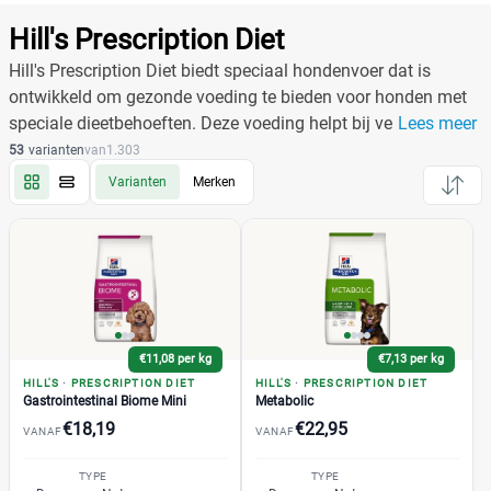
Producten
Filter
Hill's Prescription Diet
Reset alle filters
Hill's Prescription Diet biedt speciaal hondenvoer dat is
ontwikkeld om gezonde voeding te bieden voor honden met
speciale dieetbehoeften. Deze voeding helpt bij verschillende
Lees meer
Merk
Reset
gezondheidsproblemen en ondersteunt een optimale
53
varianten
van
1.303
levensstijl.
Varianten
Merken
Hill's
(145)
Prescription Diet
(53)
Diet Derm Complete
(1)
Gastrointestinal Biome Droogvoer
(1)
€11,08 per kg
€7,13 per kg
j/d Droogvoer
(1)
HILL'S
·
PRESCRIPTION DIET
HILL'S
·
PRESCRIPTION DIET
Multicare + Metabolic
(1)
Gastrointestinal Biome Mini
Metabolic
€18,19
€22,95
td
(1)
VANAF
VANAF
Weight Management
(1)
TYPE
TYPE