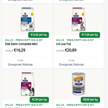
€10,42 per kg
€11,06 per kg
HILL'S
·
PRESCRIPTION DIET
HILL'S
·
PRESCRIPTION DIET
Diet Derm Complete Mini
i/d Low Fat
€16,29
€20,89
VANAF
VANAF
TYPE
TYPE
Droogvoer, Natvoer
Droogvoer, Natvoer
€7,94 per kg
€8,90 per kg
HILL'S
·
PRESCRIPTION DIET
HILL'S
·
PRESCRIPTION DIET