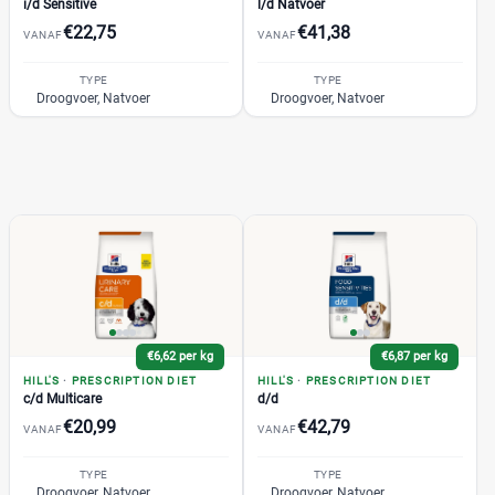
i/d Sensitive
l/d Natvoer
€22,75
€41,38
VANAF
VANAF
TYPE
TYPE
Droogvoer, Natvoer
Droogvoer, Natvoer
€6,62 per kg
€6,87 per kg
HILL'S
·
PRESCRIPTION DIET
HILL'S
·
PRESCRIPTION DIET
c/d Multicare
d/d
€20,99
€42,79
VANAF
VANAF
TYPE
TYPE
Droogvoer, Natvoer
Droogvoer, Natvoer