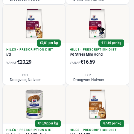
€9,81 per kg
€11,16 per kg
HILL'S
·
PRESCRIPTION DIET
HILL'S
·
PRESCRIPTION DIET
i/d
i/d Stress Mini Hond
€20,29
€16,69
VANAF
VANAF
TYPE
TYPE
Droogvoer, Natvoer
Droogvoer, Natvoer
€10,92 per kg
€7,42 per kg
HILL'S
·
PRESCRIPTION DIET
HILL'S
·
PRESCRIPTION DIET