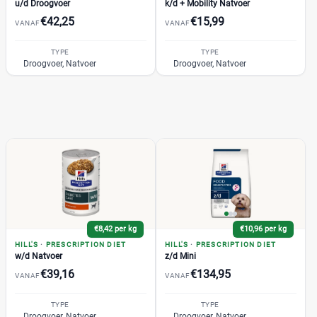
u/d Droogvoer
k/d + Mobility Natvoer
Plus
(0)
€42,25
€15,99
VANAF
VANAF
Webshop
(95)
Amazon
(0)
TYPE
TYPE
Droogvoer, Natvoer
Droogvoer, Natvoer
Bol
(0)
Brekz
(36)
DierenwinkelXL
(0)
Huisdierenbazaar
(0)
Joybuy
(0)
Medpets
(4)
+3 meer
▼
€8,42 per kg
€10,96 per kg
HILL'S
·
PRESCRIPTION DIET
HILL'S
·
PRESCRIPTION DIET
w/d Natvoer
z/d Mini
€39,16
€134,95
VANAF
VANAF
TYPE
TYPE
Droogvoer, Natvoer
Droogvoer, Natvoer