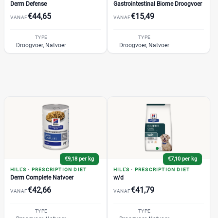
Derm Defense
Gastrointestinal Biome Droogvoer
Bosch
(57)
Prijs
€44,65
€15,49
VANAF
VANAF
Briantos
(12)
€
€
CaroCroc
TYPE
TYPE
(14)
Droogvoer, Natvoer
Droogvoer, Natvoer
Cavom
(7)
Darf
(49)
Prijs per kg
Denkadog
(21)
Edgard & Cooper
(32)
€
€
Eukanuba
(72)
Fokker
(25)
Frolic
(3)
Kortingspercentage
Gilpa
(2)
%
%
€9,18 per kg
€7,10 per kg
Grandorf
(21)
HILL'S
·
PRESCRIPTION DIET
HILL'S
·
PRESCRIPTION DIET
Happy Dog
(85)
Derm Complete Natvoer
w/d
IAMS
(11)
€42,66
€41,79
VANAF
VANAF
Josera
(53)
Verpakking
TYPE
TYPE
Lukos
(8)