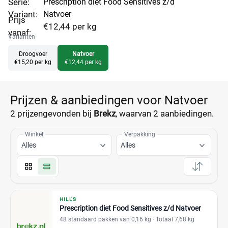
Serie:
Prescription diet Food Sensitives z/d
Variant:
Natvoer
Prijs
€12,44 per kg
vanaf:
Varianten
Droogvoer
Natvoer
€15,20 per kg
€12,44 per kg
Prijzen & aanbiedingen voor Natvoer
2 prijzen
gevonden bij
Brekz
, waarvan
2 aanbiedingen.
Winkel
Verpakking
Alles
Alles
HILL'S
Prescription diet Food Sensitives z/d Natvoer
48 standaard pakken van 0,16 kg
· Totaal 7,68 kg