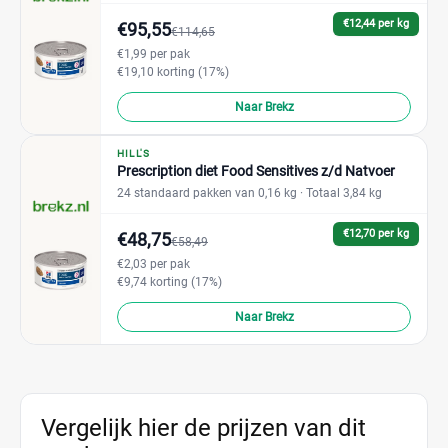
€12,44 per kg
€95,55
€114,65
€1,99 per pak
€19,10 korting (17%)
Naar Brekz
HILL'S
Prescription diet Food Sensitives z/d Natvoer
24 standaard pakken van 0,16 kg
· Totaal 3,84 kg
€12,70 per kg
€48,75
€58,49
€2,03 per pak
€9,74 korting (17%)
Naar Brekz
Vergelijk hier de prijzen van dit