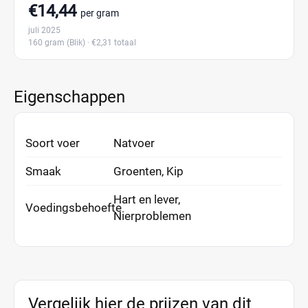
€14,44
per gram
juli 2025
160 gram
(Blik)
· €2,31 totaal
Eigenschappen
Soort voer
Natvoer
Smaak
Groenten, Kip
Hart en lever,
Voedingsbehoefte
Nierproblemen
Vergelijk hier de prijzen van dit