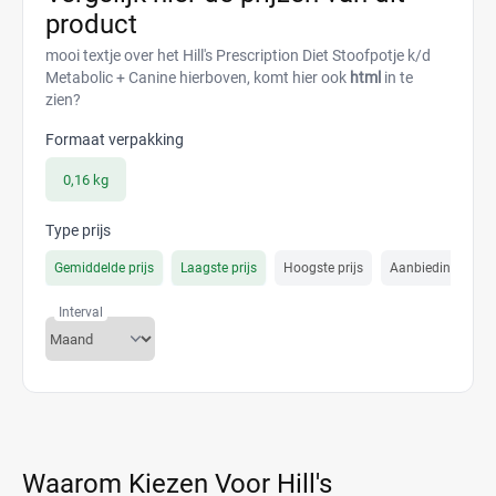
product
mooi textje over het Hill's Prescription Diet Stoofpotje k/d
Metabolic + Canine hierboven, komt hier ook
html
in te
zien?
Formaat verpakking
0,16 kg
Type prijs
Gemiddelde prijs
Laagste prijs
Hoogste prijs
Aanbiedings prijs
Interval
Waarom Kiezen Voor Hill's