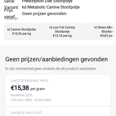
Serie:
Prescription Diet Stoofpotje
Variant:
kd Metabolic Canine Stoofpotje
Prijs
Geen prijzen gevonden
vanaf:
Varianten
id Low Fat Caning
id Stress Mini 
id Canine Stoofpotje
Stoofpotje
Stoofpotje
€10,36 per kg
€10,18 per kg
€9,83 per k
Geen prijzen/aanbiedingen gevonden
Er zijn momenteel geen winkels die dit product aanbieden.
LAATSTE BEKENDE PRIJS
€15,38
per gram
december 2025
160 gram
(Blik)
· €2,46 totaal
LAAGSTE PRIJS OOIT