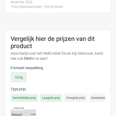
december 2023
10 kg
(Standaard pak)
· €42,99 totaal
Vergelijk hier de prijzen van dit
product
mooi textje over het IAMS Adult Vis en Kip hierboven, komt
hier ook
html
in te zien?
Formaat verpakking
10 kg
Type prijs
Gemiddelde prijs
Laagste prijs
Hoogste prijs
Aanbiedings prijs
Interval