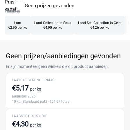
Prijs
Geen prijzen gevonden
vanaf:
Varianten
Lam
Land Collection in Saus
Land Sea Collection in Gelei
L
€2,95 per kg
€4,90 per kg
€4,26 per kg
Geen prijzen/aanbiedingen gevonden
Er zijn momenteel geen winkels die dit product aanbieden.
LAATSTE BEKENDE PRIJS
€5,17
per kg
augustus 2025
10 kg
(Standaard pak)
· €51,67 totaal
LAAGSTE PRIJS OOIT
€4,30
per kg