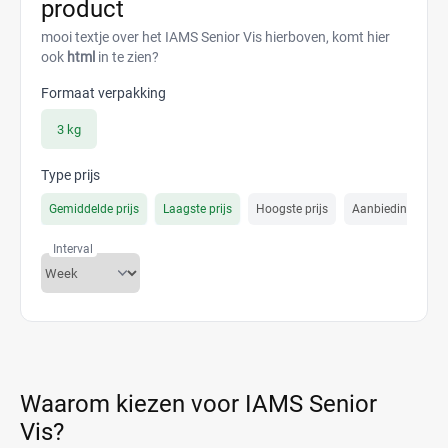
product
mooi textje over het IAMS Senior Vis hierboven, komt hier
ook
html
in te zien?
Formaat verpakking
3 kg
Type prijs
Gemiddelde prijs
Laagste prijs
Hoogste prijs
Aanbiedings prijs
Interval
Waarom kiezen voor IAMS Senior
Vis?