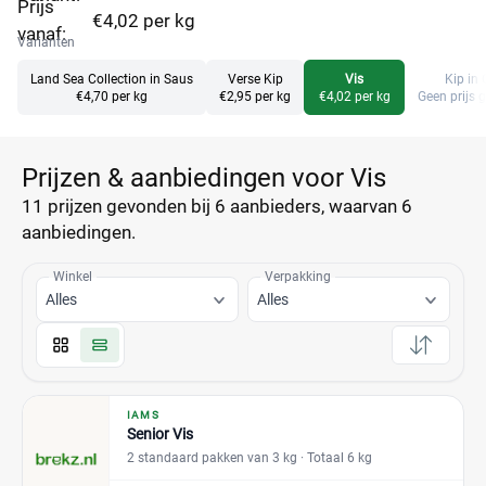
Prijs
€4,02 per kg
vanaf:
Varianten
Land Sea Collection in Saus
Verse Kip
Vis
Kip in 
€4,70 per kg
€2,95 per kg
€4,02 per kg
Geen prijs
Prijzen & aanbiedingen voor Vis
11 prijzen
gevonden bij 6 aanbieders, waarvan
6
aanbiedingen.
Winkel
Verpakking
Alles
Alles
IAMS
Senior Vis
2 standaard pakken van 3 kg
· Totaal 6 kg