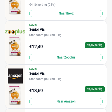
€4,10 korting (25%)
Naar Brekz
IAMS
Senior Vis
Standaard pak van 3 kg
€4,16 per kg
€12,49
Naar Zooplus
IAMS
Senior Vis
Standaard pak van 3 kg
€4,56 per kg
€13,69
Naar Amazon