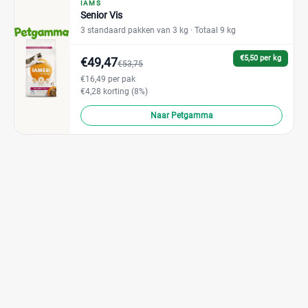
IAMS
Senior Vis
3 standaard pakken van 3 kg
· Totaal 9 kg
€5,50 per kg
€49,47
€53,75
€16,49 per pak
€4,28 korting (8%)
Naar Petgamma