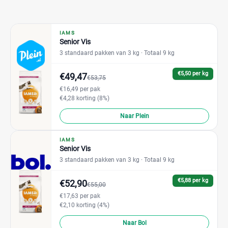
IAMS
Senior Vis
3 standaard pakken van 3 kg
· Totaal 9 kg
€5,50 per kg
€49,47
€53,75
€16,49 per pak
€4,28 korting (8%)
Naar Plein
IAMS
Senior Vis
3 standaard pakken van 3 kg
· Totaal 9 kg
€5,88 per kg
€52,90
€55,00
€17,63 per pak
€2,10 korting (4%)
Naar Bol