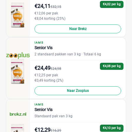
€4,02 per kg
€24,11
€32,15
€12,06 per pak
€8,04 korting (25%)
Naar Brekz
IAMS
Senior Vis
2 standaard pakken van 3 kg
· Totaal 6 kg
€4,08 per kg
€24,49
€24,98
€12,25 per pak
€0,49 korting (2%)
Naar Zooplus
IAMS
Senior Vis
Standaard pak van 3 kg
€4,10 per kg
€12,29
€16,39