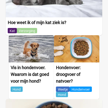
Hoe weet ik of mijn kat ziek is?
Kat
Verzorging
Vis in hondenvoer.
Hondenvoer:
Waarom is dat goed
droogvoer of
voor mijn hond?
natvoer?
Hond
Weetje
Hondenvoer
Hond