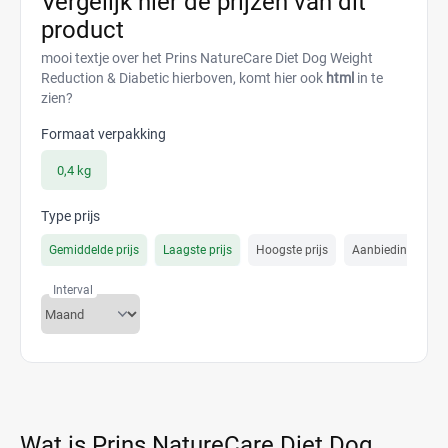
Vergelijk hier de prijzen van dit
product
mooi textje over het Prins NatureCare Diet Dog Weight
Reduction & Diabetic hierboven, komt hier ook
html
in te
zien?
Formaat verpakking
0,4 kg
Type prijs
Gemiddelde prijs
Laagste prijs
Hoogste prijs
Aanbiedings prijs
Interval
Wat is Prins NatureCare Diet Dog