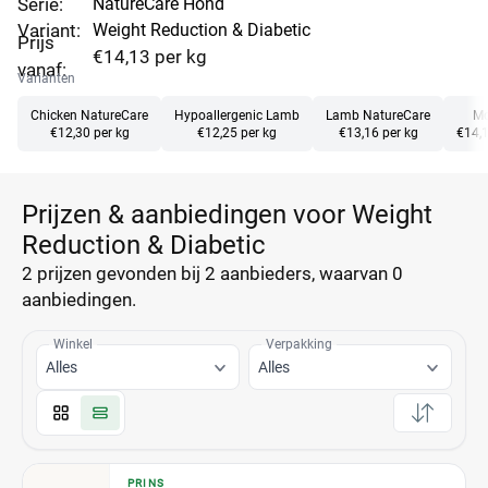
Serie:
NatureCare Hond
Variant:
Weight Reduction & Diabetic
Prijs
€14,13 per kg
vanaf:
Varianten
Chicken NatureCare
Hypoallergenic Lamb
Lamb NatureCare
Mo
€12,30 per kg
€12,25 per kg
€13,16 per kg
€14,1
Prijzen & aanbiedingen voor Weight
Reduction & Diabetic
2 prijzen
gevonden bij 2 aanbieders, waarvan
0
aanbiedingen.
Winkel
Verpakking
Alles
Alles
PRINS