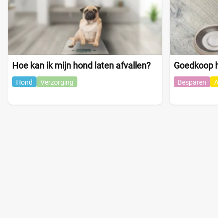
Hoe kan ik mijn hond laten afvallen?
Goedkoop h
Hond
Verzorging
Besparen
A