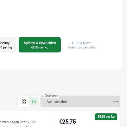
obility
Spieren & Gewrichten
Huid & Darm
34 per kg
€8,58 per kg
Geen prijs gevonden
Sorteren
€8,58 per kg
€25,75
p werkdagen voor 23:00