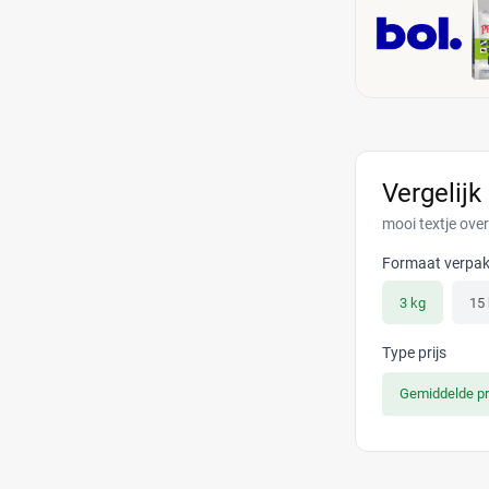
Vergelijk
mooi textje ove
Formaat verpak
3 kg
15
Type prijs
Gemiddelde pr