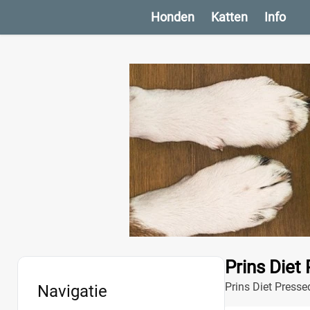
Honden
Katten
Info
Prins Diet
Prins Diet Presse
Navigatie
voer houdt je hon