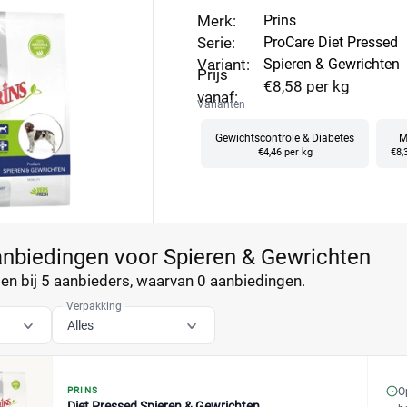
Merk:
Prins
Serie:
ProCare Diet Pressed
Variant:
Spieren & Gewrichten
Prijs
€8,58 per kg
vanaf:
Varianten
Gewichtscontrole & Diabetes
M
€4,46 per kg
€8,
anbiedingen voor Spieren & Gewrichten
n bij 5 aanbieders, waarvan
0 aanbiedingen.
Verpakking
Alles
PRINS
O
Diet Pressed Spieren & Gewrichten