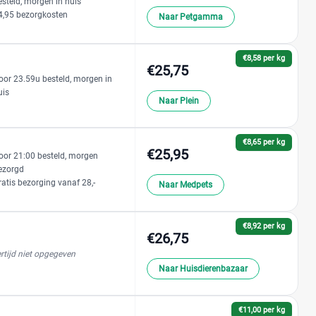
esteld, morgen in huis
4,95 bezorgkosten
Naar Petgamma
€8,58 per kg
€25,75
oor 23.59u besteld, morgen in
uis
Naar Plein
€8,65 per kg
€25,95
oor 21:00 besteld, morgen
ezorgd
ratis bezorging vanaf 28,-
Naar Medpets
€8,92 per kg
€26,75
rtijd niet opgegeven
Naar Huisdierenbazaar
€11,00 per kg