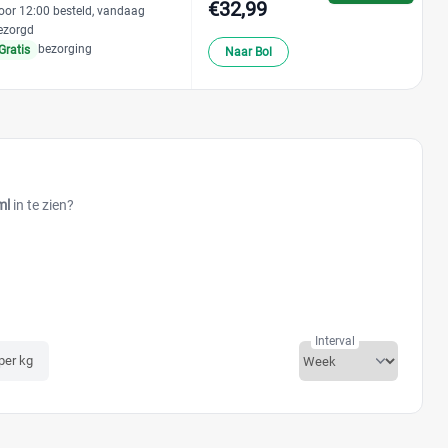
€32,99
oor 12:00 besteld, vandaag
ezorgd
bezorging
Gratis
Naar Bol
ml
in te zien?
Interval
 per kg