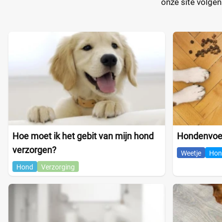
onze site volge
Hoe moet ik het gebit van mijn hond
Hondenvoer
verzorgen?
Weetje
Hon
Hond
Verzorging